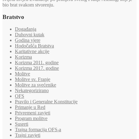
bio brat svakom stvorenju.
Bratstvo
Događanja
Duhovni kutak
Godina vjere
Hodočašća Bratstva
Karitativne akcije
Korizma
Korizma 2011. godine
Korizma 2017. godine
Molitve
Molitve sv. Franje
Molitve za svećenike
Nekategorizirano
OFS
Pravilo i Generalne Konstitucije
Primanje u Red
Privremeni zavjeti
Program molitve
Susreti
Trajna formacija OFS-a
Trajni zavjeti