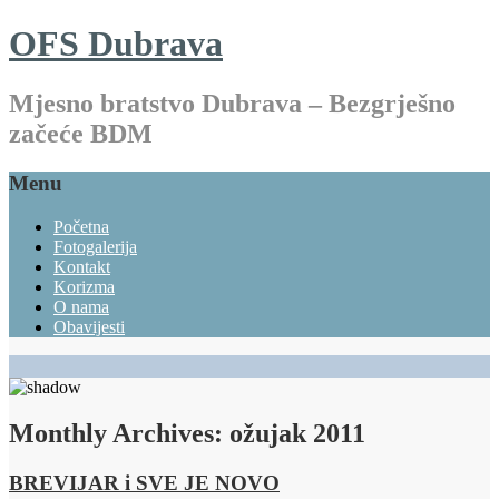
OFS Dubrava
Mjesno bratstvo Dubrava – Bezgrješno
začeće BDM
Menu
Početna
Fotogalerija
Kontakt
Korizma
O nama
Obavijesti
Monthly Archives:
ožujak 2011
BREVIJAR i SVE JE NOVO