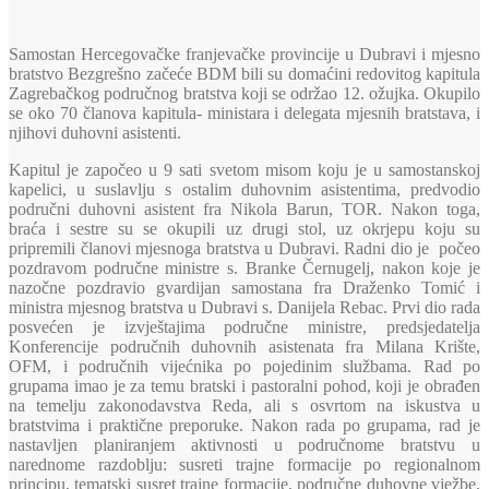
Samostan Hercegovačke franjevačke provincije u Dubravi i mjesno
bratstvo Bezgrešno začeće BDM bili su domaćini redovitog kapitula
Zagrebačkog područnog bratstva koji se održao 12. ožujka. Okupilo
se oko 70 članova kapitula- ministara i delegata mjesnih bratstava, i
njihovi duhovni asistenti.
Kapitul je započeo u 9 sati svetom misom koju je u samostanskoj
kapelici, u suslavlju s ostalim duhovnim asistentima, predvodio
područni duhovni asistent fra Nikola Barun, TOR. Nakon toga,
braća i sestre su se okupili uz drugi stol, uz okrjepu koju su
pripremili članovi mjesnoga bratstva u Dubravi. Radni dio je počeo
pozdravom područne ministre s. Branke Černugelj, nakon koje je
nazočne pozdravio gvardijan samostana fra Draženko Tomić i
ministra mjesnog bratstva u Dubravi s. Danijela Rebac. Prvi dio rada
posvećen je izvještajima područne ministre, predsjedatelja
Konferencije područnih duhovnih asistenata fra Milana Krište,
OFM, i područnih vijećnika po pojedinim službama. Rad po
grupama imao je za temu bratski i pastoralni pohod, koji je obrađen
na temelju zakonodavstva Reda, ali s osvrtom na iskustva u
bratstvima i praktične preporuke. Nakon rada po grupama, rad je
nastavljen planiranjem aktivnosti u područnome bratstvu u
narednome razdoblju: susreti trajne formacije po regionalnom
principu, tematski susret trajne formacije, područne duhovne vježbe,