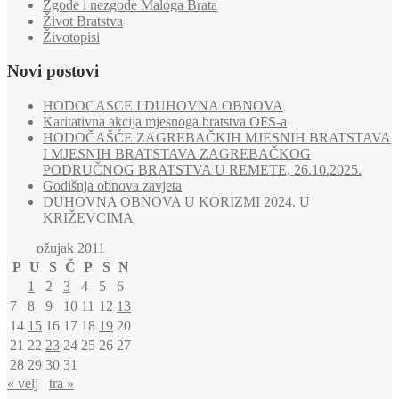
Zgode i nezgode Maloga Brata
Život Bratstva
Životopisi
Novi postovi
HODOCASCE I DUHOVNA OBNOVA
Karitativna akcija mjesnoga bratstva OFS-a
HODOČAŠĆE ZAGREBAČKIH MJESNIH BRATSTAVA
I MJESNIH BRATSTAVA ZAGREBAČKOG
PODRUČNOG BRATSTVA U REMETE, 26.10.2025.
Godišnja obnova zavjeta
DUHOVNA OBNOVA U KORIZMI 2024. U
KRIŽEVCIMA
ožujak 2011
P
U
S
Č
P
S
N
1
2
3
4
5
6
7
8
9
10
11
12
13
14
15
16
17
18
19
20
21
22
23
24
25
26
27
28
29
30
31
« velj
tra »