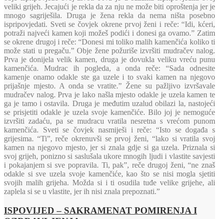
veliki grijeh. Jecajući je rekla da za nju ne može biti oproštenja jer je
mnogo sagriješila. Druga je žena rekla da nema ništa posebno
ispripovjedati. Sveti se čovjek okrene prvoj ženi i reče: “Idi, kćeri,
potraži najveći kamen koji možeš podići i donesi ga ovamo.” Zatim
se okrene drugoj i reče: “Donesi mi toliko malih kamenčića koliko ti
može stati u pregaču.” Obje žene požuriše izvršiti mudračev nalog.
Prva je donijela velik kamen, druga je dovukla veliku vreću punu
kamenčića. Mudrac ih pogleda, a onda reče: “Sada odnesite
kamenje onamo odakle ste ga uzele i to svaki kamen na njegovo
prijašnje mjesto. A onda se vratite.” Žene su pažljivo izvršavale
mudračev nalog. Prva je lako našla mjesto odakle je uzela kamen te
ga je tamo i ostavila. Druga je međutim uzalud obilazi la, nastojeći
se prisjetiti odakle je uzela svoje kamenčiće. Bilo joj je nemoguće
izvršiti zadaću, pa se mudracu vratila nesretna s vrećom punom
kamenčića. Sveti se čovjek nasmiješi i reče: “Isto se događa s
grijesima. “Ti”, reče okrenuvši se prvoj ženi, “lako si vratila svoj
kamen na njegovo mjesto, jer si znala gdje si ga uzela. Priznala si
svoj grijeh, ponizno si saslušala ukore mnogih ljudi i vlastite savjesti
i pokajanjem si sve popravila. Ti, pak”, reče drugoj ženi, “ne znaš
odakle si sve uzela svoje kamenčiće, kao što se nisi mogla sjetiti
svojih malih grijeha. Možda si i ti osudila tuđe velike grijehe, ali
zaplela si se u vlastite, jer ih nisi znala prepoznati.”
ISPOVIJED – SAKRAMENAT POMIRENJA I