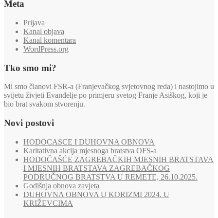
Meta
Prijava
Kanal objava
Kanal komentara
WordPress.org
Tko smo mi?
Mi smo članovi FSR-a (Franjevačkog svjetovnog reda) i nastojimo u
svijetu živjeti Evanđelje po primjeru svetog Franje Asiškog, koji je
bio brat svakom stvorenju.
Novi postovi
HODOCASCE I DUHOVNA OBNOVA
Karitativna akcija mjesnoga bratstva OFS-a
HODOČAŠĆE ZAGREBAČKIH MJESNIH BRATSTAVA
I MJESNIH BRATSTAVA ZAGREBAČKOG
PODRUČNOG BRATSTVA U REMETE, 26.10.2025.
Godišnja obnova zavjeta
DUHOVNA OBNOVA U KORIZMI 2024. U
KRIŽEVCIMA