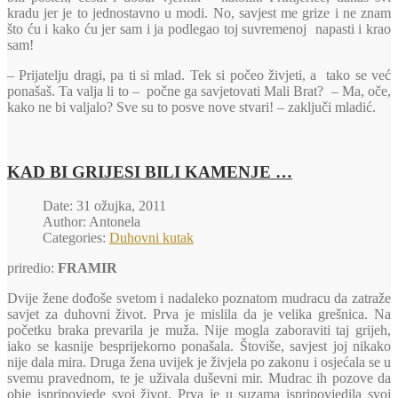
kradu jer je to jednostavno u modi. No, savjest me grize i ne znam
što ću i kako ću jer sam i ja podlegao toj suvremenoj napasti i krao
sam!
– Prijatelju dragi, pa ti si mlad. Tek si počeo živjeti, a tako se već
ponašaš. Ta valja li to – počne ga savjetovati Mali Brat? – Ma, oče,
kako ne bi valjalo? Sve su to posve nove stvari! – zaključi mladić.
KAD BI GRIJESI BILI KAMENJE …
Date: 31 ožujka, 2011
Author: Antonela
Categories:
Duhovni kutak
priredio:
FRAMIR
Dvije žene dođoše svetom i nadaleko poznatom mudracu da zatraže
savjet za duhovni život. Prva je mislila da je velika grešnica. Na
početku braka prevarila je muža. Nije mogla zaboraviti taj grijeh,
iako se kasnije besprijekorno ponašala. Štoviše, savjest joj nikako
nije dala mira. Druga žena uvijek je živjela po zakonu i osjećala se u
svemu pravednom, te je uživala duševni mir. Mudrac ih pozove da
obje ispripovjede svoj život. Prva je u suzama ispripovjedila svoj