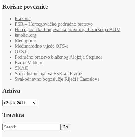
Korisne poveznice
Fra3.net
FSR – Hercegovačko područno bratstvo
Hercegovačka franjevačka provincija Uznesenja BDM
katolici.org
Međugorje
Međunarodno vijeće OFS-a
OFS.hr
Područno bratstvo blaženog Alojzija Stepinca
Radio Vatikan
SKAC
Socijalna inicijativa FSR-a i Frame
Svakodnevno bogoslužje Riječi i Časoslova
Arhiva
Arhiva
Tražilica
Go