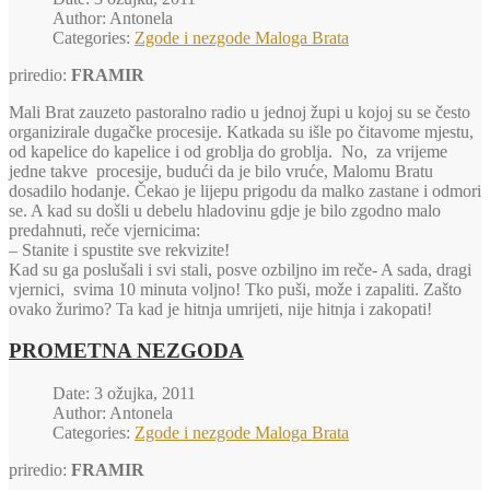
Author: Antonela
Categories:
Zgode i nezgode Maloga Brata
priredio:
FRAMIR
Mali Brat zauzeto pastoralno radio u jednoj župi u kojoj su se često
organizirale dugačke procesije. Katkada su išle po čitavome mjestu,
od kapelice do kapelice i od groblja do groblja. No, za vrijeme
jedne takve procesije, budući da je bilo vruće, Malomu Bratu
dosadilo hodanje. Čekao je lijepu prigodu da malko zastane i odmori
se. A kad su došli u debelu hladovinu gdje je bilo zgodno malo
predahnuti, reče vjernicima:
– Stanite i spustite sve rekvizite!
Kad su ga poslušali i svi stali, posve ozbiljno im reče- A sada, dragi
vjernici, svima 10 minuta voljno! Tko puši, može i zapaliti. Zašto
ovako žurimo? Ta kad je hitnja umrijeti, nije hitnja i zakopati!
PROMETNA NEZGODA
Date: 3 ožujka, 2011
Author: Antonela
Categories:
Zgode i nezgode Maloga Brata
priredio:
FRAMIR