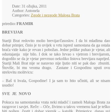
Date: 31 ožujka, 2011
Author: Antonela
Categories:
Zgode i nezgode Maloga Brata
priredio
: FRAMIR
BREVIJAR
Stariji Brat redovito molio brevijar/časoslov. I da bi mlađima dao
dobar primjer, činio je to uvijek u vrtu ispred samostana da ga ostala
braća vide kako je revan i pobožan. Jedne prilike puhao je vjetar, ali
odustajanja nije bilo. I dok se tako hrvao s vjetrom i brevijarom,
dogodilo se da je vjetar prevrnuo nekoliko listova brevijara naprijed.
Stariji Mali Brat nije se naravno nije ljutio niti se pak dao zbuniti.
Štoviše, bi mu veoma drago. Zastane i Gospodinu uputi ovu
strelovitu molitvicu:
– Baš ti hvala, Gospodine! I ja sam to htio učiniti, ali se nisam
usudio!
SVE JE NOVO
Pokuca na samostanska vrata neki mladić i zamoli Maloga Brata za
razgovor i savjet. Reče: – Oče, živimo u takvu vremenu kad je teško
biti pošten, čestit i dobar vjernik – katolik. Primjerice, danas svi