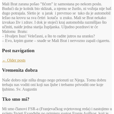
Mali Brat zarana pošao ”fićom” iz samostana po nekom poslu.
Budući da je kolnik bio sklizak, a njemu se žurilo, ni vožnja nije baš
dugo potrajala. Sletio je u jarak i prevrnuo se tako da je automobil
ležao na krovu sa sva četiri kotača u zraku. Mali se Brat nekako
izvukao živ i zdrav. I dok je stojeći kraj automobila razmišljao što
učiniti, naiđe jedna starija župljanka. Uljudno pozdravi te će
Malomu Bratu:
– Hvaljen Isus! Velečasni, a što to radite jutros na uranku?
– Evo, krpim gume – snađe se Mali Brat i nervozno zapali cigaretu.
Post navigation
←
Older posts
Vremenita dobra
Naše dobro nije ništa drugo nego prionuti uz Njega. Tomu dobru
trebaju nas voditi oni koji nas ljube i trebamo privoditi one koje
ljubimo. Sv. Augustin
Tko smo mi?
Mi smo članovi FSR-a (Franjevačkog svjetovnog reda) i nastojimo u
svijetu živjeti Evanđelje po primjeru svetog Franje Asiškog, koji je