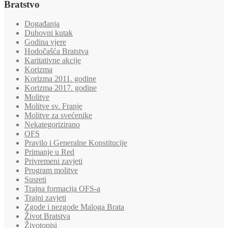
Bratstvo
Događanja
Duhovni kutak
Godina vjere
Hodočašća Bratstva
Karitativne akcije
Korizma
Korizma 2011. godine
Korizma 2017. godine
Molitve
Molitve sv. Franje
Molitve za svećenike
Nekategorizirano
OFS
Pravilo i Generalne Konstitucije
Primanje u Red
Privremeni zavjeti
Program molitve
Susreti
Trajna formacija OFS-a
Trajni zavjeti
Zgode i nezgode Maloga Brata
Život Bratstva
Životopisi