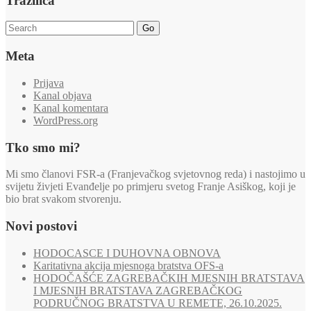
Tražilica
Go
Meta
Prijava
Kanal objava
Kanal komentara
WordPress.org
Tko smo mi?
Mi smo članovi FSR-a (Franjevačkog svjetovnog reda) i nastojimo u
svijetu živjeti Evanđelje po primjeru svetog Franje Asiškog, koji je
bio brat svakom stvorenju.
Novi postovi
HODOCASCE I DUHOVNA OBNOVA
Karitativna akcija mjesnoga bratstva OFS-a
HODOČAŠĆE ZAGREBAČKIH MJESNIH BRATSTAVA
I MJESNIH BRATSTAVA ZAGREBAČKOG
PODRUČNOG BRATSTVA U REMETE, 26.10.2025.