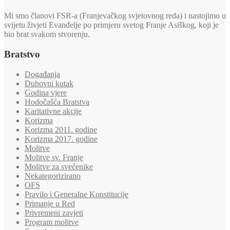
Mi smo članovi FSR-a (Franjevačkog svjetovnog reda) i nastojimo u
svijetu živjeti Evanđelje po primjeru svetog Franje Asiškog, koji je
bio brat svakom stvorenju.
Bratstvo
Događanja
Duhovni kutak
Godina vjere
Hodočašća Bratstva
Karitativne akcije
Korizma
Korizma 2011. godine
Korizma 2017. godine
Molitve
Molitve sv. Franje
Molitve za svećenike
Nekategorizirano
OFS
Pravilo i Generalne Konstitucije
Primanje u Red
Privremeni zavjeti
Program molitve