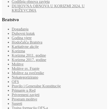
Godišnja obnova zavjeta
DUHOVNA OBNOVA U KORIZMI 2024. U
KRIŽEVCIMA
Bratstvo
Događanja
Duhovni kutak
Godina vjere
Hodočašća Bratstva
Karitativne akcije
Korizma
Korizma 2011. godine
Korizma 2017. godine
Molitve
Molitve sv. Franje
Molitve za svećenike
Nekategorizirano
OFS
Pravilo i Generalne Konstitucije
Primanje u Red
Privremeni zavjeti
Program molitve
Susreti
Trajna formacija OFS-a