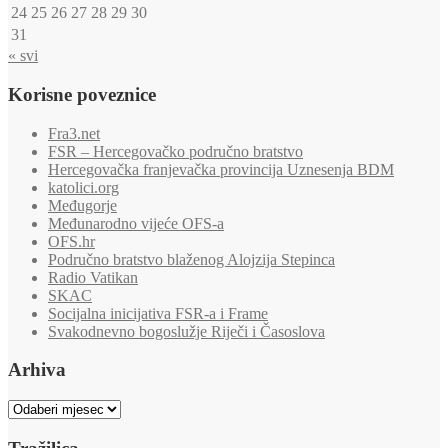
24
25
26
27
28
29
30
31
« svi
Korisne poveznice
Fra3.net
FSR – Hercegovačko područno bratstvo
Hercegovačka franjevačka provincija Uznesenja BDM
katolici.org
Međugorje
Međunarodno vijeće OFS-a
OFS.hr
Područno bratstvo blaženog Alojzija Stepinca
Radio Vatikan
SKAC
Socijalna inicijativa FSR-a i Frame
Svakodnevno bogoslužje Riječi i Časoslova
Arhiva
Arhiva