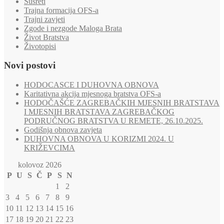
Susreti
Trajna formacija OFS-a
Trajni zavjeti
Zgode i nezgode Maloga Brata
Život Bratstva
Životopisi
Novi postovi
HODOCASCE I DUHOVNA OBNOVA
Karitativna akcija mjesnoga bratstva OFS-a
HODOČAŠĆE ZAGREBAČKIH MJESNIH BRATSTAVA
I MJESNIH BRATSTAVA ZAGREBAČKOG
PODRUČNOG BRATSTVA U REMETE, 26.10.2025.
Godišnja obnova zavjeta
DUHOVNA OBNOVA U KORIZMI 2024. U
KRIŽEVCIMA
kolovoz 2026
P
U
S
Č
P
S
N
1
2
3
4
5
6
7
8
9
10
11
12
13
14
15
16
17
18
19
20
21
22
23