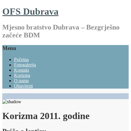
OFS Dubrava
Mjesno bratstvo Dubrava – Bezgrješno
začeće BDM
Menu
Početna
Fotogalerija
Kontakt
Korizma
O nama
Obavijesti
Korizma 2011. godine