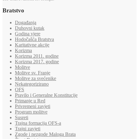
Bratstvo
Događanja
Duhovni kutak
Godina vjere
Hodočašća Bratstva
Karitativne akcije
Korizma
Korizma 2011. godine
Korizma 2017. godine
Molitve
Molitve sv. Franje
Molitve za svećenike
Nekategorizirano
OFS
Pravilo i Generalne Konstitucije
Primanje u Red
Privremeni zavjeti
Program molitve
Susreti
Trajna formacija OFS-a
Trajni zavjeti
Zgode i nezgode Maloga Brata