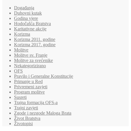
Događanja
Duhovni kutak
Godina vjere
Hodočašća Bratstva
Karitativne akcije
Korizma
Korizma 2011. godine
Korizma 2017. godine
Molitve
Molitve sv. Franje
Molitve za svećenike
Nekategorizirano
OFS
Pravilo i Generalne Konstitucije
Primanje u Red
Privremeni zavjeti
Program molitve
Susreti
Trajna formacija OFS-a
Trajni zavjeti
Zgode i nezgode Maloga Brata
Život Bratstva
Životopisi