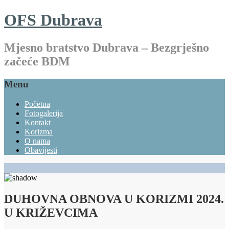
OFS Dubrava
Mjesno bratstvo Dubrava – Bezgrješno
začeće BDM
Menu
Početna
Fotogalerija
Kontakt
Korizma
O nama
Obavijesti
DUHOVNA OBNOVA U KORIZMI 2024.
U KRIŽEVCIMA