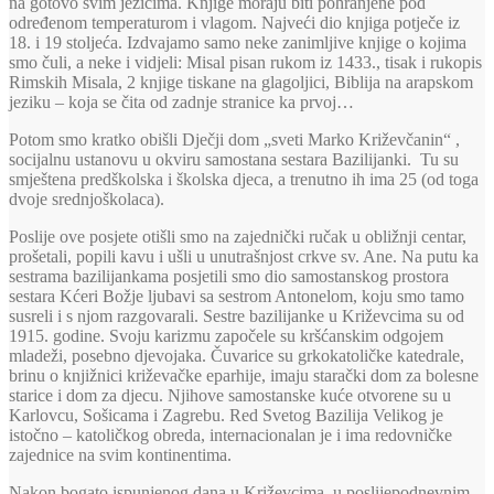
na gotovo svim jezicima. Knjige moraju biti pohranjene pod
određenom temperaturom i vlagom. Najveći dio knjiga potječe iz
18. i 19 stoljeća. Izdvajamo samo neke zanimljive knjige o kojima
smo čuli, a neke i vidjeli: Misal pisan rukom iz 1433., tisak i rukopis
Rimskih Misala, 2 knjige tiskane na glagoljici, Biblija na arapskom
jeziku – koja se čita od zadnje stranice ka prvoj…
Potom smo kratko obišli Dječji dom „sveti Marko Križevčanin“ ,
socijalnu ustanovu u okviru samostana sestara Bazilijanki. Tu su
smještena predškolska i školska djeca, a trenutno ih ima 25 (od toga
dvoje srednjoškolaca).
Poslije ove posjete otišli smo na zajednički ručak u obližnji centar,
prošetali, popili kavu i ušli u unutrašnjost crkve sv. Ane. Na putu ka
sestrama bazilijankama posjetili smo dio samostanskog prostora
sestara Kćeri Božje ljubavi sa sestrom Antonelom, koju smo tamo
susreli i s njom razgovarali. Sestre bazilijanke u Križevcima su od
1915. godine. Svoju karizmu započele su kršćanskim odgojem
mladeži, posebno djevojaka. Čuvarice su grkokatoličke katedrale,
brinu o knjižnici križevačke eparhije, imaju starački dom za bolesne
starice i dom za djecu. Njihove samostanske kuće otvorene su u
Karlovcu, Sošicama i Zagrebu. Red Svetog Bazilija Velikog je
istočno – katoličkog obreda, internacionalan je i ima redovničke
zajednice na svim kontinentima.
Nakon bogato ispunjenog dana u Križevcima, u poslijepodnevnim