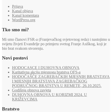
Prijava
Kanal objava
Kanal komentara
WordPress.org
Tko smo mi?
Mi smo članovi FSR-a (Franjevačkog svjetovnog reda) i nastojimo u
svijetu živjeti Evanđelje po primjeru svetog Franje Asiškog, koji je
bio brat svakom stvorenju.
Novi postovi
HODOCASCE I DUHOVNA OBNOVA
Karitativna akcija mjesnoga bratstva OFS-a
HODOČAŠĆE ZAGREBAČKIH MJESNIH BRATSTAVA
I MJESNIH BRATSTAVA ZAGREBAČKOG
PODRUČNOG BRATSTVA U REMETE, 26.10.2025.
Godišnja obnova zavjeta
DUHOVNA OBNOVA U KORIZMI 2024. U
KRIŽEVCIMA
Bratstvo