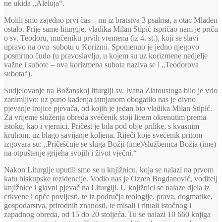
ne ukida „Aleluja“.
Molili smo zajedno prvi čas – mi iz bratstva 3 psalma, a otac Mladen
ostalo. Prije same liturgije, vladika Milan Stipić ispričao nam je priču
o sv. Teodoru, mučeniku prvih vremena (iz 4. st.), koji se slavi
upravo na ovu subotu u Korizmi. Spomenuo je jedno njegovo
posmrtno čudo (u pravoslavlju, u kojem su uz korizmene nedjelje
važne i subote – ova korizmena subota naziva se i „Teodorova
subota“).
Sudjelovanje na Božanskoj liturgiji sv. Ivana Zlatoustoga bilo je vrlo
zanimljivo: uz puno kađenja tamjanom obogatilo nas je divno
pjevanje trojice pjevača, od kojih je jedan bio vladika Milan Stipić.
Za vrijeme služenja obreda svećenik stoji licem okrenutim prema
istoku, kao i vjernici. Pričest je bila pod obje prilike, s kvasnim
kruhom, uz blago savijanje koljena. Riječi koje svećenik pritom
izgovara su: „Pričešćuje se sluga Božji (ime)/službenica Božja (ime)
na otpuštenje grijeha svojih i život vječni.“
Nakon Liturgije uputili smo se u knjižnicu, koja se nalazi na prvom
katu biskupske rezidencije. Vodio nas je Ozren Bogdanović, voditelj
knjižnice i glavni pjevač na Liturgiji. U knjižnici se nalaze djela iz
crkvene i opće povijesti, te iz područja teologije, prava, dogmatike,
gospodarstva, prirodnih znanosti, te misali i rituali istočnog i
zapadnog obreda, od 15 do 20 stoljeća. Tu se nalazi 10 660 knjiga