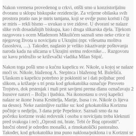
Nakon vremena provedenog u crkvi, otišli smo u konzistorijalnu
dvoranu u sklopu biskupske rezidencije. Za vrijeme obilaska svih
prostora pratio nas je miris tamjana, koji se ovdje puno koristi i čiji
se miris – rekli bismo – uvukao u sve zidove. U dvorani se nalaze
slike svih dosadašnjih biskupa, kao i druga slikarska djela. Tijekom
razgovora s ocem Mladenom Mikulićem saznali smo neke crtice iz
njegovog života u novicijatu u Ukrajini (npr. višesatna molitva
časoslova, …). Također, naglasio je veliko iskazivanje poštovanja
naroda kada na ulicama u Ukrajini sretnu redovnike… Razgovoru
uz kavu pridružio se križevački vladika Milan Stipić.
Nakon toga pošli smo u kućnu kapelicu sv. Nikole, u kojoj se nalaze
moći sv. Nikole, blaženog A. Stepinca i blaženog M. Bulešića.
Ulaskom u kapelicu potrebno je pokloniti se i dati poljubac pred
slikom, a križanje s tri prsta kod grkokatolika označuje Presveto
Trojstvo, dok prstenjak i mali prst savijeni prema dlanu označavaju 2
Isusove naravi – Božju i ljudsku. Na ikonostasu u ovoj kapelici
nalaze se ikone Ivana Krstitelja, Marije, Isusa i sv. Nikole (s lijeva
na desno). Neke zanimljive razlike su: kod grkokatolika Korizma
počinje u nedjelju, 3 dana prije Pepelnice. Saznali smo da na
početku korizme svaki redovnik i osoba u novicijatu treba kleknuti
pred svakoga i reći „Oprosti mi, brate. Tebi će Bog oprostiti“.
Istočni obred je određen monaški, a rimokatolički pastoralno.
Također, kod grkokatolika ima puno naklona/poklona i u Korizmi se