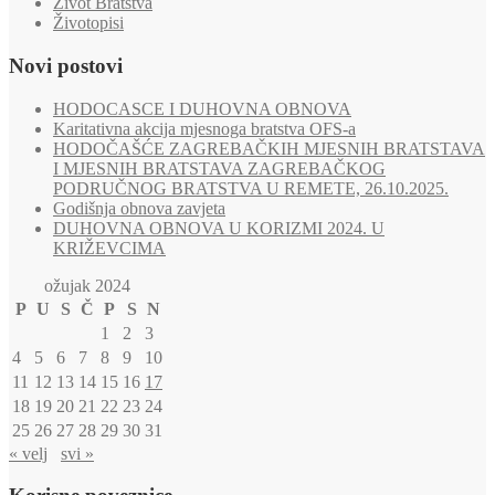
Život Bratstva
Životopisi
Novi postovi
HODOCASCE I DUHOVNA OBNOVA
Karitativna akcija mjesnoga bratstva OFS-a
HODOČAŠĆE ZAGREBAČKIH MJESNIH BRATSTAVA
I MJESNIH BRATSTAVA ZAGREBAČKOG
PODRUČNOG BRATSTVA U REMETE, 26.10.2025.
Godišnja obnova zavjeta
DUHOVNA OBNOVA U KORIZMI 2024. U
KRIŽEVCIMA
ožujak 2024
P
U
S
Č
P
S
N
1
2
3
4
5
6
7
8
9
10
11
12
13
14
15
16
17
18
19
20
21
22
23
24
25
26
27
28
29
30
31
« velj
svi »