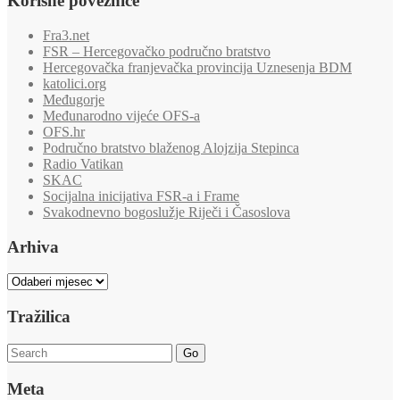
Korisne poveznice
Fra3.net
FSR – Hercegovačko područno bratstvo
Hercegovačka franjevačka provincija Uznesenja BDM
katolici.org
Međugorje
Međunarodno vijeće OFS-a
OFS.hr
Područno bratstvo blaženog Alojzija Stepinca
Radio Vatikan
SKAC
Socijalna inicijativa FSR-a i Frame
Svakodnevno bogoslužje Riječi i Časoslova
Arhiva
Arhiva
Tražilica
Go
Meta