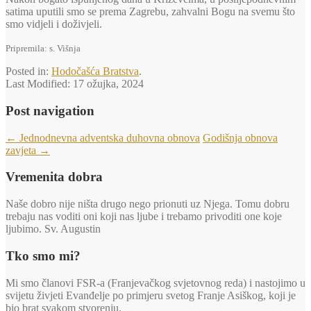
satima uputili smo se prema Zagrebu, zahvalni Bogu na svemu što
smo vidjeli i doživjeli.
Pripremila: s. Višnja
Posted in:
Hodočašća Bratstva
.
Last Modified:
17 ožujka, 2024
Post navigation
←
Jednodnevna adventska duhovna obnova
Godišnja obnova
zavjeta
→
Vremenita dobra
Naše dobro nije ništa drugo nego prionuti uz Njega. Tomu dobru
trebaju nas voditi oni koji nas ljube i trebamo privoditi one koje
ljubimo. Sv. Augustin
Tko smo mi?
Mi smo članovi FSR-a (Franjevačkog svjetovnog reda) i nastojimo u
svijetu živjeti Evanđelje po primjeru svetog Franje Asiškog, koji je
bio brat svakom stvorenju.