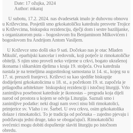
Date: 17 ožujka, 2024
Author: mkaraj
U subotu, 17.2. 2024. nas dvadesetak imalo je duhovnu obnovu
u Križevcima. Posjetili smo grkokatoličku katedralu presvete Trojice
u Križevcima, biskupsku rezidenciju, dječji dom i sestre bazilijanke,
s organizatorom puta – bogoslovom fra Benjaminom Milkovićem i
bogoslovom fra Andrijom Antom Vasiljem.
U Križevce smo došli oko 9 sati. Dočekao nas je otac Mladen
Mikulić, eparhijski kancelar i redovnik, koji potječe iz rimokatoličke
obitelji. S njim smo proveli neko vrijeme u crkvi, bogato ukrašenoj
ikonama i slikarskim djelima s kraja 19. stoljeća. Ova katedrala
nastala je na temeljima augustinskog samostana iz 14. st., kojeg su u
17. st. preuzeli franjevci. Križevci su kao sjedište biskupije
dodijeljeni grkokatolicima u 18. st., a početkom 19. st. započela je
prilagodba arhitekture biskupskoj rezidenciji i istočnoj liturgiji. Vrlo
zanimljiva posebnost katedrale je ikonostas – pregrada koja dijeli
narod od prostora u kojem se odvija Liturgija. Saznali smo i
zanimljive podatke: neki dragi nam sveci nisu bili rimokatolici,
primjerice sv. Vlaho i sv. Šarbel. U ovu crkvu, osim grkokatolika
dolaze i rimokatolici. To je tradicija od početaka – zajedno pjevaju i
podržavaju jedni druge, tako se obogaćujući. Rimokatolički
svećenici mogu dobiti dopuštenje slaviti liturgiju po istočnom
obredu.