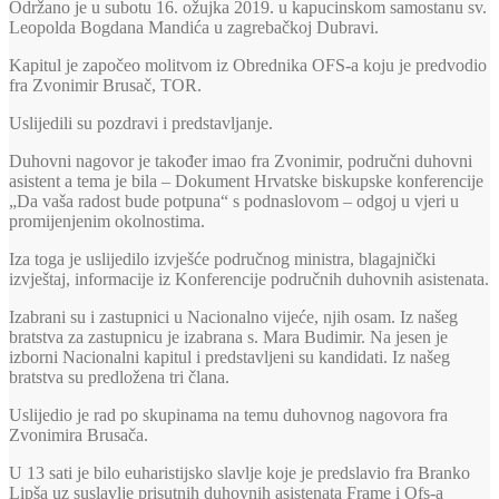
Održano je u subotu 16. ožujka 2019. u kapucinskom samostanu sv.
Leopolda Bogdana Mandića u zagrebačkoj Dubravi.
Kapitul je započeo molitvom iz Obrednika OFS-a koju je predvodio
fra Zvonimir Brusač, TOR.
Uslijedili su pozdravi i predstavljanje.
Duhovni nagovor je također imao fra Zvonimir, područni duhovni
asistent a tema je bila – Dokument Hrvatske biskupske konferencije
„Da vaša radost bude potpuna“ s podnaslovom – odgoj u vjeri u
promijenjenim okolnostima.
Iza toga je uslijedilo izvješće područnog ministra, blagajnički
izvještaj, informacije iz Konferencije područnih duhovnih asistenata.
Izabrani su i zastupnici u Nacionalno vijeće, njih osam. Iz našeg
bratstva za zastupnicu je izabrana s. Mara Budimir. Na jesen je
izborni Nacionalni kapitul i predstavljeni su kandidati. Iz našeg
bratstva su predložena tri člana.
Uslijedio je rad po skupinama na temu duhovnog nagovora fra
Zvonimira Brusača.
U 13 sati je bilo euharistijsko slavlje koje je predslavio fra Branko
Lipša uz suslavlje prisutnih duhovnih asistenata Frame i Ofs-a