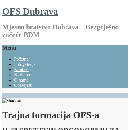
OFS Dubrava
Mjesno bratstvo Dubrava – Bezgrješno
začeće BDM
Menu
Početna
Fotogalerija
Kontakt
Korizma
O nama
Obavijesti
Trajna formacija OFS-a