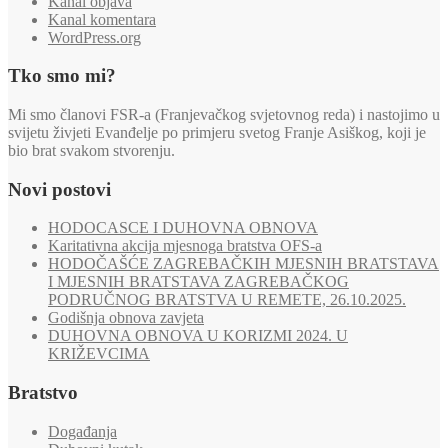
Kanal objava
Kanal komentara
WordPress.org
Tko smo mi?
Mi smo članovi FSR-a (Franjevačkog svjetovnog reda) i nastojimo u
svijetu živjeti Evanđelje po primjeru svetog Franje Asiškog, koji je
bio brat svakom stvorenju.
Novi postovi
HODOCASCE I DUHOVNA OBNOVA
Karitativna akcija mjesnoga bratstva OFS-a
HODOČAŠĆE ZAGREBAČKIH MJESNIH BRATSTAVA
I MJESNIH BRATSTAVA ZAGREBAČKOG
PODRUČNOG BRATSTVA U REMETE, 26.10.2025.
Godišnja obnova zavjeta
DUHOVNA OBNOVA U KORIZMI 2024. U
KRIŽEVCIMA
Bratstvo
Događanja