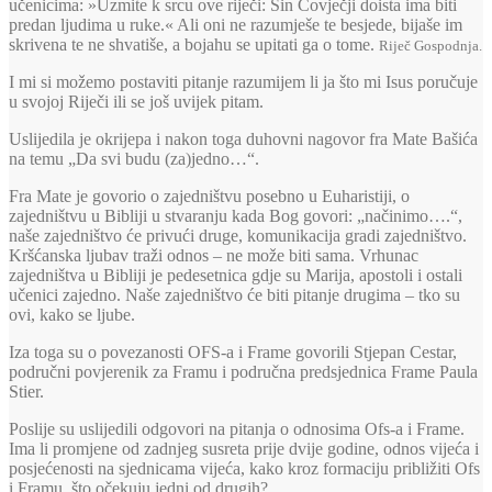
učenicima: »Uzmite k srcu ove riječi: Sin Čovječji doista ima biti
predan ljudima u ruke.« Ali oni ne razumješe te besjede, bijaše im
skrivena te ne shvatiše, a bojahu se upitati ga o tome.
Riječ Gospodnja.
I mi si možemo postaviti pitanje razumijem li ja što mi Isus poručuje
u svojoj Riječi ili se još uvijek pitam.
Uslijedila je okrijepa i nakon toga duhovni nagovor fra Mate Bašića
na temu „Da svi budu (za)jedno…“.
Fra Mate je govorio o zajedništvu posebno u Euharistiji, o
zajedništvu u Bibliji u stvaranju kada Bog govori: „načinimo….“,
naše zajedništvo će privući druge, komunikacija gradi zajedništvo.
Kršćanska ljubav traži odnos – ne može biti sama. Vrhunac
zajedništva u Bibliji je pedesetnica gdje su Marija, apostoli i ostali
učenici zajedno. Naše zajedništvo će biti pitanje drugima – tko su
ovi, kako se ljube.
Iza toga su o povezanosti OFS-a i Frame govorili Stjepan Cestar,
područni povjerenik za Framu i područna predsjednica Frame Paula
Stier.
Poslije su uslijedili odgovori na pitanja o odnosima Ofs-a i Frame.
Ima li promjene od zadnjeg susreta prije dvije godine, odnos vijeća i
posjećenosti na sjednicama vijeća, kako kroz formaciju približiti Ofs
i Framu, što očekuju jedni od drugih?