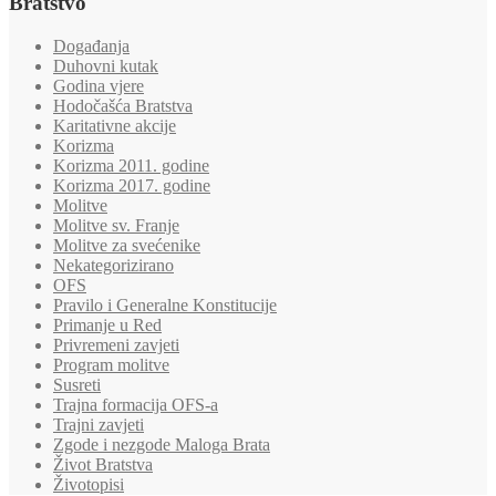
Bratstvo
Događanja
Duhovni kutak
Godina vjere
Hodočašća Bratstva
Karitativne akcije
Korizma
Korizma 2011. godine
Korizma 2017. godine
Molitve
Molitve sv. Franje
Molitve za svećenike
Nekategorizirano
OFS
Pravilo i Generalne Konstitucije
Primanje u Red
Privremeni zavjeti
Program molitve
Susreti
Trajna formacija OFS-a
Trajni zavjeti
Zgode i nezgode Maloga Brata
Život Bratstva
Životopisi