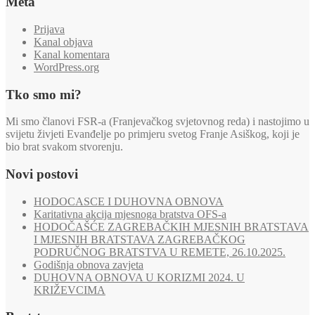
Meta
Prijava
Kanal objava
Kanal komentara
WordPress.org
Tko smo mi?
Mi smo članovi FSR-a (Franjevačkog svjetovnog reda) i nastojimo u
svijetu živjeti Evanđelje po primjeru svetog Franje Asiškog, koji je
bio brat svakom stvorenju.
Novi postovi
HODOCASCE I DUHOVNA OBNOVA
Karitativna akcija mjesnoga bratstva OFS-a
HODOČAŠĆE ZAGREBAČKIH MJESNIH BRATSTAVA
I MJESNIH BRATSTAVA ZAGREBAČKOG
PODRUČNOG BRATSTVA U REMETE, 26.10.2025.
Godišnja obnova zavjeta
DUHOVNA OBNOVA U KORIZMI 2024. U
KRIŽEVCIMA