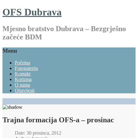
OFS Dubrava
Mjesno bratstvo Dubrava – Bezgrješno
začeće BDM
Menu
Početna
Fotogalerija
Kontakt
Korizma
O nama
Obavijesti
Trajna formacija OFS-a – prosinac
Date: 30 prosinca, 2012