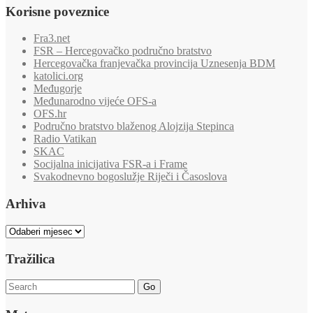
Korisne poveznice
Fra3.net
FSR – Hercegovačko područno bratstvo
Hercegovačka franjevačka provincija Uznesenja BDM
katolici.org
Međugorje
Međunarodno vijeće OFS-a
OFS.hr
Područno bratstvo blaženog Alojzija Stepinca
Radio Vatikan
SKAC
Socijalna inicijativa FSR-a i Frame
Svakodnevno bogoslužje Riječi i Časoslova
Arhiva
Arhiva
Tražilica
Go