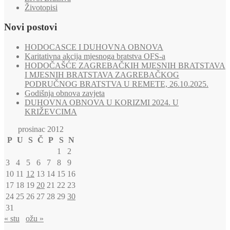
Životopisi
Novi postovi
HODOCASCE I DUHOVNA OBNOVA
Karitativna akcija mjesnoga bratstva OFS-a
HODOČAŠĆE ZAGREBAČKIH MJESNIH BRATSTAVA
I MJESNIH BRATSTAVA ZAGREBAČKOG
PODRUČNOG BRATSTVA U REMETE, 26.10.2025.
Godišnja obnova zavjeta
DUHOVNA OBNOVA U KORIZMI 2024. U
KRIŽEVCIMA
prosinac 2012
P
U
S
Č
P
S
N
1
2
3
4
5
6
7
8
9
10
11
12
13
14
15
16
17
18
19
20
21
22
23
24
25
26
27
28
29
30
31
« stu
ožu »