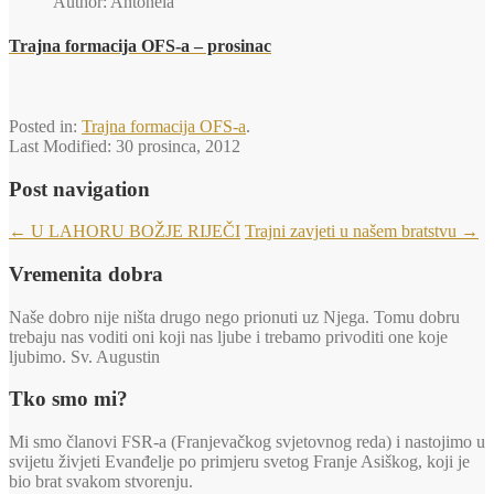
Author: Antonela
Trajna formacija OFS-a – prosinac
Posted in:
Trajna formacija OFS-a
.
Last Modified:
30 prosinca, 2012
Post navigation
←
U LAHORU BOŽJE RIJEČI
Trajni zavjeti u našem bratstvu
→
Vremenita dobra
Naše dobro nije ništa drugo nego prionuti uz Njega. Tomu dobru
trebaju nas voditi oni koji nas ljube i trebamo privoditi one koje
ljubimo. Sv. Augustin
Tko smo mi?
Mi smo članovi FSR-a (Franjevačkog svjetovnog reda) i nastojimo u
svijetu živjeti Evanđelje po primjeru svetog Franje Asiškog, koji je
bio brat svakom stvorenju.