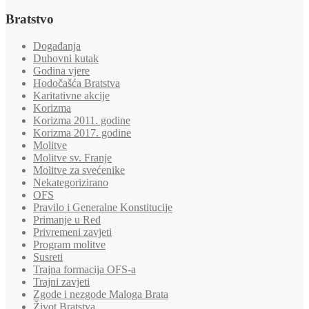
Bratstvo
Događanja
Duhovni kutak
Godina vjere
Hodočašća Bratstva
Karitativne akcije
Korizma
Korizma 2011. godine
Korizma 2017. godine
Molitve
Molitve sv. Franje
Molitve za svećenike
Nekategorizirano
OFS
Pravilo i Generalne Konstitucije
Primanje u Red
Privremeni zavjeti
Program molitve
Susreti
Trajna formacija OFS-a
Trajni zavjeti
Zgode i nezgode Maloga Brata
Život Bratstva