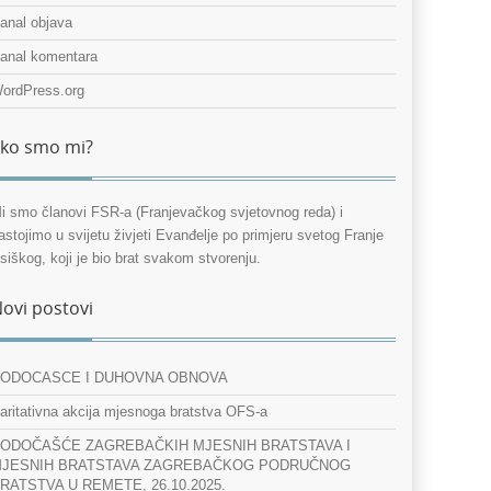
anal objava
anal komentara
ordPress.org
ko smo mi?
i smo članovi FSR-a (Franjevačkog svjetovnog reda) i
astojimo u svijetu živjeti Evanđelje po primjeru svetog Franje
siškog, koji je bio brat svakom stvorenju.
ovi postovi
ODOCASCE I DUHOVNA OBNOVA
aritativna akcija mjesnoga bratstva OFS-a
ODOČAŠĆE ZAGREBAČKIH MJESNIH BRATSTAVA I
JESNIH BRATSTAVA ZAGREBAČKOG PODRUČNOG
RATSTVA U REMETE, 26.10.2025.