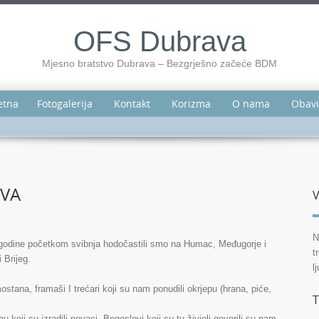
OFS Dubrava
Mjesno bratstvo Dubrava – Bezgrješno začeće BDM
etna
Fotogalerija
Kontakt
Korizma
O nama
Obavi
VA
V
N
godine početkom svibnja hodočastili smo na Humac, Međugorje i
t
i Brijeg.
l
stana, framaši I trećari koji su nam ponudili okrjepu (hrana, piće,
T
u koji su izradili novaci. Bogoslovi koji su tu živjeli govorili su nam