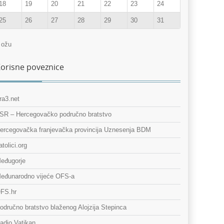
18
19
20
21
22
23
24
25
26
27
28
29
30
31
 ožu
orisne poveznice
ra3.net
SR – Hercegovačko područno bratstvo
ercegovačka franjevačka provincija Uznesenja BDM
atolici.org
eđugorje
eđunarodno vijeće OFS-a
FS.hr
odručno bratstvo blaženog Alojzija Stepinca
adio Vatikan