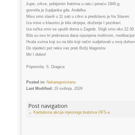
župe, crkve, pobijenim fratrima u ratu i poraću 1945.g.
govorila je župljanka gđa. Anđelka.
Misu smo slavili u 11 sati u crkvi a predslavio je fra Slaven.
Iza mise u klaustru je bila okrjepa, druženje I pozdravi.
Iza ručka smo se uputili doma u Zagreb. Stigli smo oko 22:30 
Bila su ovo tri prekrasna dana ispunjena molitvom, meditacijo
Hvala svima koji su na bilo koji način sudjelovali u ovoj duho
Do sljedeći put neka vas prati Božji blagoslov.
Mir I dobro!
Pripremila: S. Dragica
Posted in:
Nekategorizirano
.
Last Modified:
15 svibnja, 2026
Post navigation
←
Karitativna akcija mjesnoga bratstva OFS-a