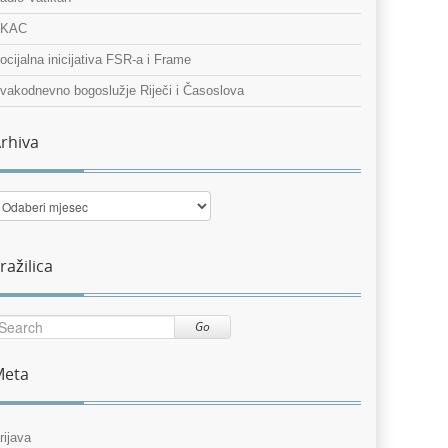
KAC
ocijalna inicijativa FSR-a i Frame
vakodnevno bogoslužje Riječi i Časoslova
rhiva
rhiva
ražilica
Go
Meta
rijava