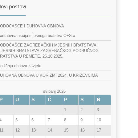
ovi postovi
ODOCASCE I DUHOVNA OBNOVA
aritativna akcija mjesnoga bratstva OFS-a
ODOČAŠĆE ZAGREBAČKIH MJESNIH BRATSTAVA I
JESNIH BRATSTAVA ZAGREBAČKOG PODRUČNOG
RATSTVA U REMETE, 26.10.2025.
odišnja obnova zavjeta
UHOVNA OBNOVA U KORIZMI 2024. U KRIŽEVCIMA
svibanj 2026
P
U
S
Č
P
S
N
1
2
3
4
5
6
7
8
9
10
11
12
13
14
15
16
17