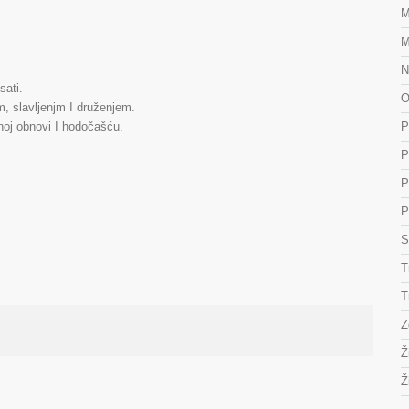
M
M
N
sati.
O
m, slavljenjm I druženjem.
vnoj obnovi I hodočašću.
P
P
P
P
S
T
T
Z
Ž
Ž