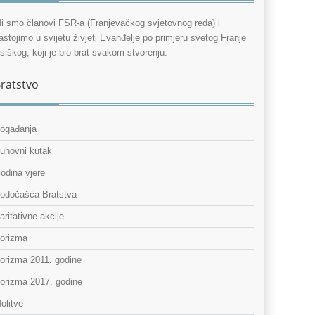
i smo članovi FSR-a (Franjevačkog svjetovnog reda) i
astojimo u svijetu živjeti Evanđelje po primjeru svetog Franje
siškog, koji je bio brat svakom stvorenju.
ratstvo
ogađanja
uhovni kutak
odina vjere
odočašća Bratstva
aritativne akcije
orizma
orizma 2011. godine
orizma 2017. godine
olitve