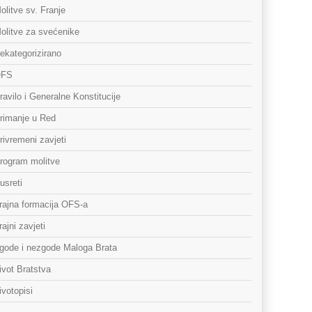
olitve sv. Franje
olitve za svećenike
ekategorizirano
FS
ravilo i Generalne Konstitucije
rimanje u Red
rivremeni zavjeti
rogram molitve
usreti
rajna formacija OFS-a
rajni zavjeti
gode i nezgode Maloga Brata
ivot Bratstva
ivotopisi