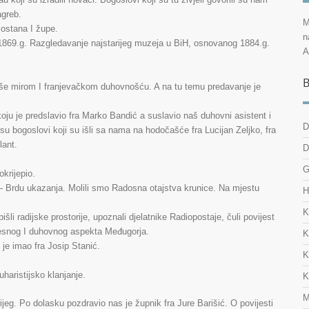
agreb.
M
mostana I župe.
n
1869.g. Razgledavanje najstarijeg muzeja u BiH, osnovanog 1884.g.
A
B
odiše mirom I franjevačkom duhovnošću. A na tu temu predavanje je
oju je predslavio fra Marko Bandić a suslavio naš duhovni asistent i
D
su bogoslovi koji su išli sa nama na hodočašće fra Lucijan Zeljko, fra
lant.
D
G
krijepio.
 Brdu ukazanja. Molili smo Radosna otajstva krunice. Na mjestu
H
K
i radijske prostorije, upoznali djelatnike Radiopostaje, čuli povijest
ijesnog I duhovnog aspekta Međugorja.
K
je imao fra Josip Stanić.
K
haristijsko klanjanje.
K
M
ijeg. Po dolasku pozdravio nas je župnik fra Jure Barišić. O povijesti