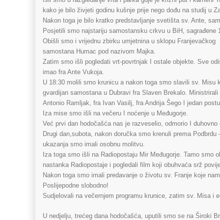
kako je bilo živjeti godinu kušnje prije nego dođu na studij u Z
Nakon toga je bilo kratko predstavljanje svetišta sv. Ante, sa
Posjetili smo najstariju samostansku crkvu u BiH, sagrađene 
Obišli smo i vrijednu zbirku umjetnina u sklopu Franjevačkog
samostana Humac pod nazivom Majka.
Zatim smo išli pogledati vrt-povrtnjak I ostale objekte. Sve 
imao fra Ante Vukoja.
U 18:30 molili smo krunicu a nakon toga smo slavili sv. Misu k
gvardijan samostana u Dubravi fra Slaven Brekalo. Ministrirali 
Antonio Ramljak, fra Ivan Vasilj, fra Andrija Šego I jedan postu
Iza mise smo išli na večeru I noćenje u Međugorje.
Već prvi dan hodočašća nas je razveselio, odmorio I duhovno o
Drugi dan,subota, nakon doručka smo krenuli prema Podbrdu –
ukazanja smo imali osobnu molitvu.
Iza toga smo išli na Radiopostaju Mir Međugorje. Tamo smo obišl
nastanka Radiopostaje i pogledali film koji obuhvaća srž pov
Nakon toga smo imali predavanje o životu sv. Franje koje nam 
Poslijepodne slobodno!
Sudjelovali na večernjem programu krunice, zatim sv. Misa i eu
U nedjelju, trećeg dana hodočašća, uputili smo se na Široki Br