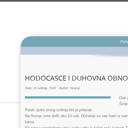
Poč
HODOCASCE I DUHOVNA OBNO
Date: 15 svibnja, 2026
Author: mkaraj
Ove 
Širok
Petak ujutro prvog svibnja bio je polazak.
Na Humac smo došli oko 14 sati. Dočekali su nas fratri iz samo
kava).
Išli smo u razgledanje vrta i parka gdje je križni put i kameni Ta