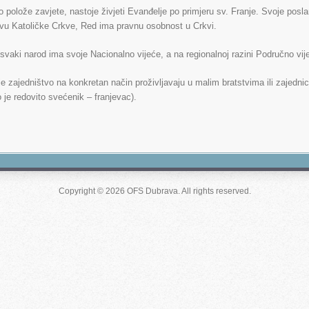
polože zavjete, nastoje živjeti Evanđelje po primjeru sv. Franje. Svoje poslanj
vu Katoličke Crkve, Red ima pravnu osobnost u Crkvi.
vaki narod ima svoje Nacionalno vijeće, a na regionalnoj razini Područno vij
e zajedništvo na konkretan način proživljavaju u malim bratstvima ili zajed
o je redovito svećenik – franjevac).
Copyright © 2026 OFS Dubrava. All rights reserved.