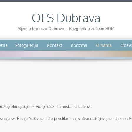
OFS Dubrava
Mjesno bratstvo Dubrava – Bezgrješno začeće BDM
etna
Fotogalerija
Kontakt
Korizma
O nama
Obavi
 Zagrebu djeluje uz Franjevački samostan u Dubravi.
nju sv. Franje Asiškoga i dio je velike franjevačke obitelji koji se dijeli na Pr