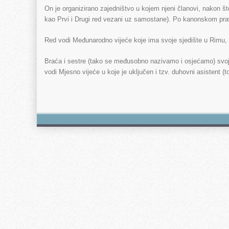
On je organizirano zajedništvo u kojem njeni članovi, nakon što 
kao Prvi i Drugi red vezani uz samostane). Po kanonskom pra
Red vodi Međunarodno vijeće koje ima svoje sjedište u Rimu, s
Braća i sestre (tako se međusobno nazivamo i osjećamo) svoj
vodi Mjesno vijeće u koje je uključen i tzv. duhovni asistent (t