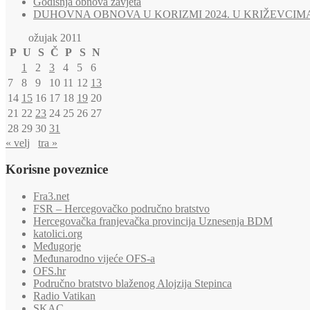
Godišnja obnova zavjeta
DUHOVNA OBNOVA U KORIZMI 2024. U KRIŽEVCIM
ožujak 2011
P
U
S
Č
P
S
N
1
2
3
4
5
6
7
8
9
10
11
12
13
14
15
16
17
18
19
20
21
22
23
24
25
26
27
28
29
30
31
« velj
tra »
Korisne poveznice
Fra3.net
FSR – Hercegovačko područno bratstvo
Hercegovačka franjevačka provincija Uznesenja BDM
katolici.org
Međugorje
Međunarodno vijeće OFS-a
OFS.hr
Područno bratstvo blaženog Alojzija Stepinca
Radio Vatikan
SKAC