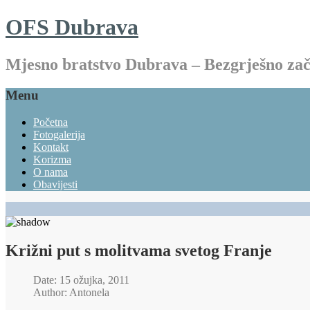
OFS Dubrava
Mjesno bratstvo Dubrava – Bezgrješno z
Menu
Početna
Fotogalerija
Kontakt
Korizma
O nama
Obavijesti
Križni put s molitvama svetog Franje
Date: 15 ožujka, 2011
Author: Antonela