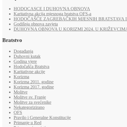
HODOCASCE I DUHOVNA OBNOVA
Karitativna akcija mjesnoga bratstva OFS-a
HODOČAŠĆE ZAGREBAČKIH MJESNIH BRATSTAVA I 
Godišnja obnova zavjeta
DUHOVNA OBNOVA U KORIZMI 2024. U KRIŽEVCIM
Bratstvo
Događanja
Duhovni kutak
Godina vjere
Hodočašća Bratstva
Karitativne akcije
Korizma
Korizma 2011. godine
Korizma 2017. godine
Molitve
Molitve sv. Franje
Molitve za svećenike
Nekategorizirano
OFS
Pravilo i Generalne Konstitucije
Primanje u Red