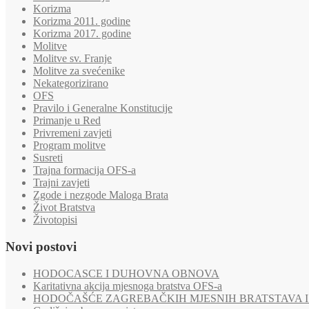
Korizma
Korizma 2011. godine
Korizma 2017. godine
Molitve
Molitve sv. Franje
Molitve za svećenike
Nekategorizirano
OFS
Pravilo i Generalne Konstitucije
Primanje u Red
Privremeni zavjeti
Program molitve
Susreti
Trajna formacija OFS-a
Trajni zavjeti
Zgode i nezgode Maloga Brata
Život Bratstva
Životopisi
Novi postovi
HODOCASCE I DUHOVNA OBNOVA
Karitativna akcija mjesnoga bratstva OFS-a
HODOČAŠĆE ZAGREBAČKIH MJESNIH BRATSTAVA I 