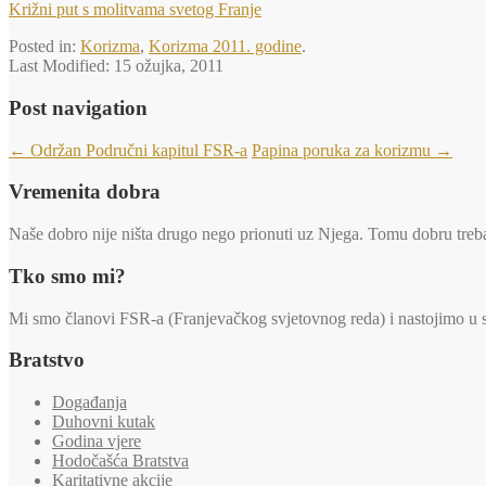
Križni put s molitvama svetog Franje
Posted in:
Korizma
,
Korizma 2011. godine
.
Last Modified:
15 ožujka, 2011
Post navigation
←
Održan Područni kapitul FSR-a
Papina poruka za korizmu
→
Vremenita dobra
Naše dobro nije ništa drugo nego prionuti uz Njega. Tomu dobru trebaj
Tko smo mi?
Mi smo članovi FSR-a (Franjevačkog svjetovnog reda) i nastojimo u svi
Bratstvo
Događanja
Duhovni kutak
Godina vjere
Hodočašća Bratstva
Karitativne akcije