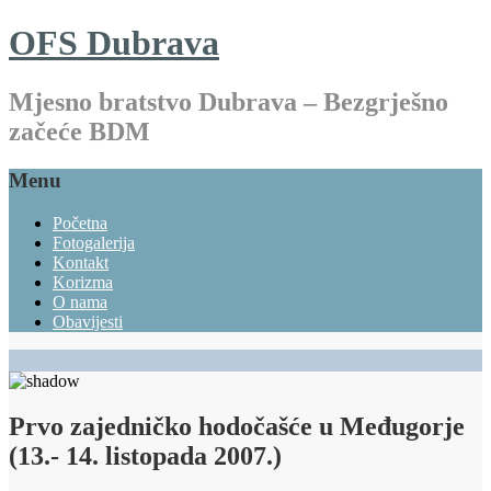
OFS Dubrava
Mjesno bratstvo Dubrava – Bezgrješno
začeće BDM
Menu
Početna
Fotogalerija
Kontakt
Korizma
O nama
Obavijesti
Prvo zajedničko hodočašće u Međugorje
(13.- 14. listopada 2007.)