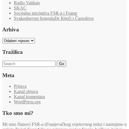
Radio Vatikan
SKAC
Socijalna inicijativa FSR-a i Frame
Svakodnevno bogoslužje Riječi i Časoslova
Arhiva
Arhiva
Tražilica
Go
Meta
Prijava
Kanal objava
Kanal komentara
WordPress.org
Tko smo mi?
Mi smo članovi FSR-a (Franjevačkog svjetovnog reda) i nastojimo u