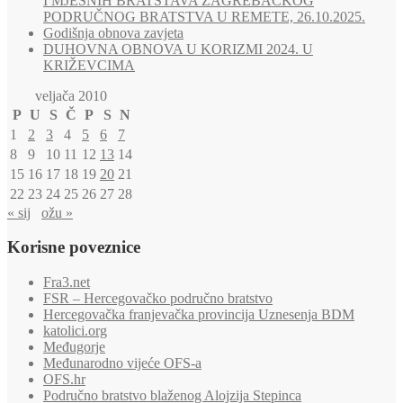
I MJESNIH BRATSTAVA ZAGREBAČKOG
PODRUČNOG BRATSTVA U REMETE, 26.10.2025.
Godišnja obnova zavjeta
DUHOVNA OBNOVA U KORIZMI 2024. U
KRIŽEVCIMA
veljača 2010
P
U
S
Č
P
S
N
1
2
3
4
5
6
7
8
9
10
11
12
13
14
15
16
17
18
19
20
21
22
23
24
25
26
27
28
« sij
ožu »
Korisne poveznice
Fra3.net
FSR – Hercegovačko područno bratstvo
Hercegovačka franjevačka provincija Uznesenja BDM
katolici.org
Međugorje
Međunarodno vijeće OFS-a
OFS.hr
Područno bratstvo blaženog Alojzija Stepinca