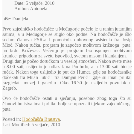
Date: 5 veljače, 2010
Author: Antonela
piše: Danijela
Prvo zajedničko hodočašće u Međugorje počelo je u ranim jutarnjim
satima, a u Međugorje se stiglo oko podne. Na hodočašće je išlo
sedam članova FSR-a i pomoćnik duhovnog asistenta fra Josip
Mioč. Nakon ručka, program je započeo molitvom križnoga puta
na brdu Križevac. Večernji je program bio ispunjen molitvom
krunice, prigodom za svetu ispovijed, svetom misom i klanjanjem.
Drugi dan je počeo doručkom u veseloj atmosferi. Nakon svete mise
u 8.00 sati, uslijedio je odlazak na Podbrdo, a u 13.00 sati bio je
ručak. Nakon toga uslijedio je put do Humca gdje su hodočasnike
dočekali fra Milan Jukić i fra Damjan Perić i gdje su imali priliku
razgledati muzej i galeriju. Oko 16.30 je uslijedio povratak u
Zagreb.
Ovo će hodočašće ostati u sjećanju, posebno zbog toga što
su
članovi bratstva imali priliku bolje se upoznati tijekom zajedničkoga
puta.
Posted in:
Hodočašća Bratstva
.
Last Modified:
5 veljače, 2010