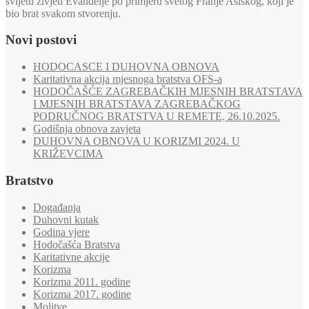
svijetu živjeti Evanđelje po primjeru svetog Franje Asiškog, koji je
bio brat svakom stvorenju.
Novi postovi
HODOCASCE I DUHOVNA OBNOVA
Karitativna akcija mjesnoga bratstva OFS-a
HODOČAŠĆE ZAGREBAČKIH MJESNIH BRATSTAVA
I MJESNIH BRATSTAVA ZAGREBAČKOG
PODRUČNOG BRATSTVA U REMETE, 26.10.2025.
Godišnja obnova zavjeta
DUHOVNA OBNOVA U KORIZMI 2024. U
KRIŽEVCIMA
Bratstvo
Događanja
Duhovni kutak
Godina vjere
Hodočašća Bratstva
Karitativne akcije
Korizma
Korizma 2011. godine
Korizma 2017. godine
Molitve