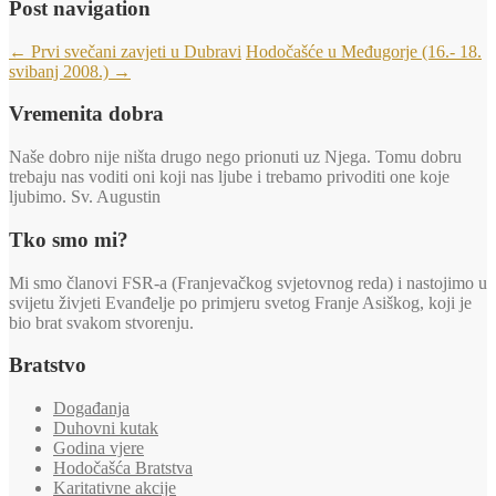
Post navigation
←
Prvi svečani zavjeti u Dubravi
Hodočašće u Međugorje (16.- 18.
svibanj 2008.)
→
Vremenita dobra
Naše dobro nije ništa drugo nego prionuti uz Njega. Tomu dobru
trebaju nas voditi oni koji nas ljube i trebamo privoditi one koje
ljubimo. Sv. Augustin
Tko smo mi?
Mi smo članovi FSR-a (Franjevačkog svjetovnog reda) i nastojimo u
svijetu živjeti Evanđelje po primjeru svetog Franje Asiškog, koji je
bio brat svakom stvorenju.
Bratstvo
Događanja
Duhovni kutak
Godina vjere
Hodočašća Bratstva
Karitativne akcije