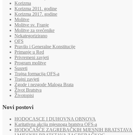
Korizma
Korizma 2011. godine
Korizma 2017. godine
Molitve
Molitve sv. Franje
Molitve za svećenike
Nekategorizirano
OFS
Pravilo i Generalne Konstitucije
Primanje u Red
Privremeni zavjeti
Program molitve
Susreti
Trajna formacija OFS-a
Trajni zavjeti
Zgode i nezgode Maloga Brata
Život Bratstva
Životopisi
Novi postovi
HODOCASCE I DUHOVNA OBNOVA
Karitativna akcija mjesnoga bratstva OFS-a
HODOČAŠĆE ZAGREBAČKIH MJESNIH BRATSTAVA