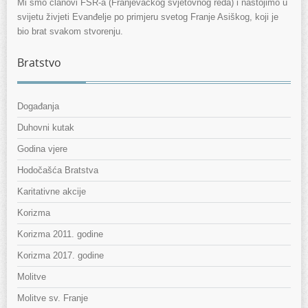
Mi smo članovi FSR-a (Franjevačkog svjetovnog reda) i nastojimo u
svijetu živjeti Evanđelje po primjeru svetog Franje Asiškog, koji je
bio brat svakom stvorenju.
Bratstvo
Događanja
Duhovni kutak
Godina vjere
Hodočašća Bratstva
Karitativne akcije
Korizma
Korizma 2011. godine
Korizma 2017. godine
Molitve
Molitve sv. Franje