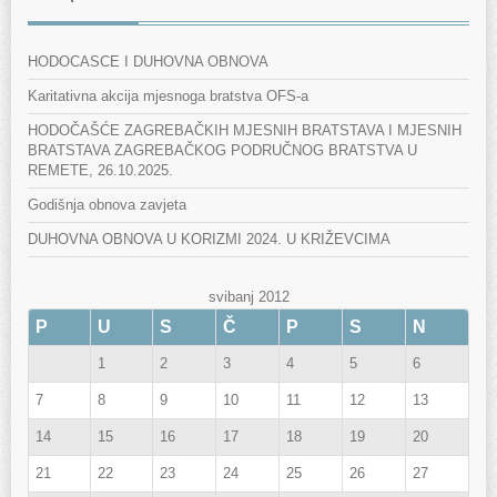
HODOCASCE I DUHOVNA OBNOVA
Karitativna akcija mjesnoga bratstva OFS-a
HODOČAŠĆE ZAGREBAČKIH MJESNIH BRATSTAVA I MJESNIH
BRATSTAVA ZAGREBAČKOG PODRUČNOG BRATSTVA U
REMETE, 26.10.2025.
Godišnja obnova zavjeta
DUHOVNA OBNOVA U KORIZMI 2024. U KRIŽEVCIMA
svibanj 2012
P
U
S
Č
P
S
N
1
2
3
4
5
6
7
8
9
10
11
12
13
14
15
16
17
18
19
20
21
22
23
24
25
26
27