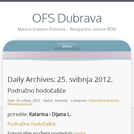
OFS Dubrava
Mjesno bratstvo Dubrava – Bezgrješno začeće BDM
Menu
Daily Archives:
25. svibnja 2012.
Područno hodočašće
Date: 25 svibnja, 2012
Author: Antonela
Categories:
Hodočašća Bratstva
,
Nekategorizirano
priredile:
Katarina
i
Dijana L.
Područno hodočašće
Fotografije možete pogledati
ovdje
.