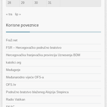
28
29
30
31
« tra
lip »
Korisne poveznice
Fra3.net
FSR – Hercegovačko područno bratstvo
Hercegovačka franjevačka provincija Uznesenja BDM
katolici.org
Međugorje
Međunarodno vijeće OFS-a
OFS.hr
Područno bratstvo blaženog Alojzija Stepinca
Radio Vatikan
SKAC