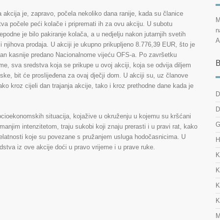
akcija je, zapravo, počela nekoliko dana ranije, kada su članice
M
tva počele peći kolače i pripremati ih za ovu akciju. U subotu
n
jepodne je bilo pakiranje kolača, a u nedjelju nakon jutarnjih svetih
A
i njihova prodaja. U akciji je ukupno prikupljeno 8.776,39 EUR, što je
dan kasnije predano Nacionalnome vijeću OFS-a. Po završetku
B
me, sva sredstva koja se prikupe u ovoj akciji, koja se odvija diljem
ske, bit će proslijeđena za ovaj dječji dom. U akciji su, uz članove
ako kroz cijeli dan trajanja akcije, tako i kroz prethodne dane kada je
D
D
ocioekonomskih situacija, kojažive u okruženju u kojemu su kršćani
G
anjim intenzitetom, traju sukobi koji znaju prerasti i u pravi rat, kako
jelatnosti koje su povezane s pružanjem usluga hodočasnicima. U
H
dstva iz ove akcije doći u pravo vrijeme i u prave ruke.
K
K
K
K
M