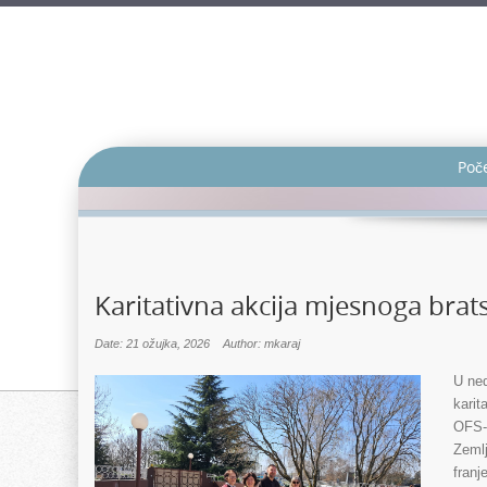
Poč
Karitativna akcija mjesnoga brat
Date: 21 ožujka, 2026
Author: mkaraj
U ned
karit
OFS-a
Zemlj
franj