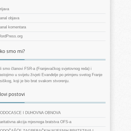
rijava
anal objava
anal komentara
ordPress.org
ko smo mi?
i smo članovi FSR-a (Franjevačkog svjetovnog reda) i
astojimo u svijetu živjeti Evanđelje po primjeru svetog Franje
siškog, koji je bio brat svakom stvorenju.
ovi postovi
ODOCASCE I DUHOVNA OBNOVA
aritativna akcija mjesnoga bratstva OFS-a
ODOČAŠĆE ZAGREBAČKIH MJESNIH BRATSTAVA I