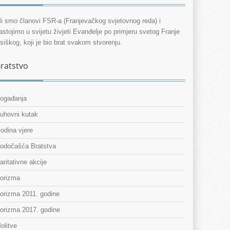
i smo članovi FSR-a (Franjevačkog svjetovnog reda) i
astojimo u svijetu živjeti Evanđelje po primjeru svetog Franje
siškog, koji je bio brat svakom stvorenju.
ratstvo
ogađanja
uhovni kutak
odina vjere
odočašća Bratstva
aritativne akcije
orizma
orizma 2011. godine
orizma 2017. godine
olitve