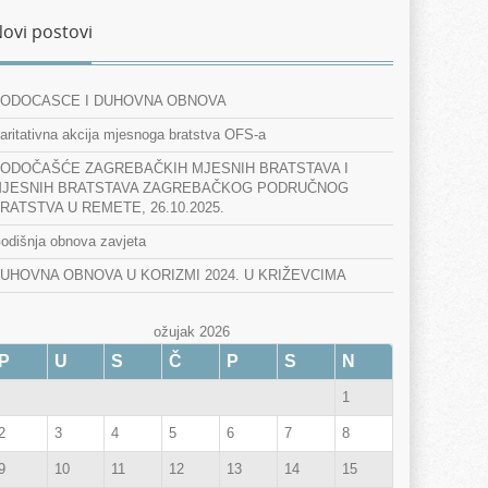
ovi postovi
ODOCASCE I DUHOVNA OBNOVA
aritativna akcija mjesnoga bratstva OFS-a
ODOČAŠĆE ZAGREBAČKIH MJESNIH BRATSTAVA I
JESNIH BRATSTAVA ZAGREBAČKOG PODRUČNOG
RATSTVA U REMETE, 26.10.2025.
odišnja obnova zavjeta
UHOVNA OBNOVA U KORIZMI 2024. U KRIŽEVCIMA
ožujak 2026
P
U
S
Č
P
S
N
1
2
3
4
5
6
7
8
9
10
11
12
13
14
15