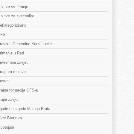
olitve sv. Franje
olitve za svećenike
ekategorizirano
FS
ravilo i Generalne Konstitucije
rimanje u Red
rivremeni zavjeti
rogram molitve
usreti
rajna formacija OFS-a
rajni zavjeti
gode i nezgode Maloga Brata
ivot Bratstva
ivotopisi