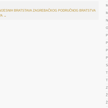
M
 MJESNIH BRATSTAVA ZAGREBAČKOG PODRUČNOG BRATSTVA
M
VA
→
N
O
P
P
P
P
S
T
T
Z
Ž
Ž