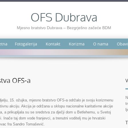
OFS Dubrava
Mjesno bratstvo Dubrava – Bezgrješno začeće BDM
etna
Fotogalerija
Kontakt
Korizma
O nama
Obavi
stva OFS-a
V
N
jelju, 15. ožujka, mjesno bratstvo OFS-a održalo je svoju korizmenu
t
ativnu akciju. Akcija je održana u sklopu nacionalne karitativne akcije
l
, a prikupljala su se sredstva za dječji dom u Betlehemu, u Svetoj
i. Inače taj dom vode franjevci, a trenutni voditelj mu je hrvatski
T
evac fra Sandro Tomašević.