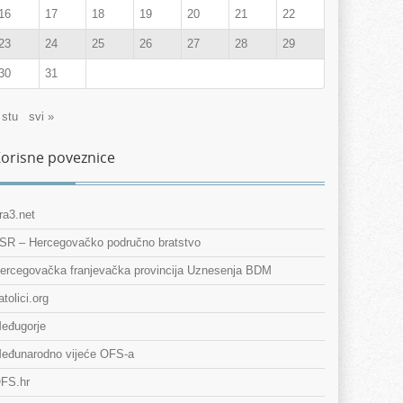
16
17
18
19
20
21
22
23
24
25
26
27
28
29
30
31
 stu
svi »
orisne poveznice
ra3.net
SR – Hercegovačko područno bratstvo
ercegovačka franjevačka provincija Uznesenja BDM
atolici.org
eđugorje
eđunarodno vijeće OFS-a
FS.hr