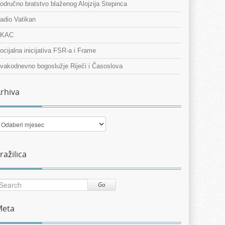
odručno bratstvo blaženog Alojzija Stepinca
adio Vatikan
KAC
ocijalna inicijativa FSR-a i Frame
vakodnevno bogoslužje Riječi i Časoslova
rhiva
rhiva
ražilica
Go
Meta