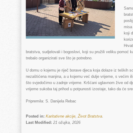
Sama 
brats
posli
misa 
koji 
koriz
Hrvat
bratstva, sudjelovali i bogoslovi, koji su pružili veliku pomoć k
trebalo organizirati sve što je potrebno.
U domu o kojemu je riječ borave djeca koja dolaze iz teških s
nezaštićena manjina, a u kojemu već dulje vrijeme, s većim ilim
što svjedočimo u zadnje vrijeme. Kršćani uglavnom žive od d
vrijeme sukoba taj prihod u potpunosti izostaje, tako da će sre
Pripremila: S. Danijela Rebac
Posted in:
Karitativne akcije
,
Život Bratstva
.
Last Modified:
21 ožujka, 2026