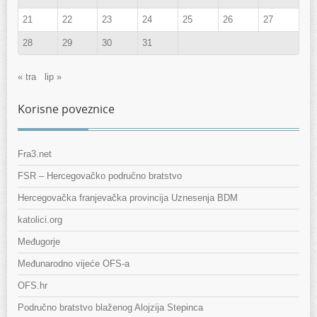
21
22
23
24
25
26
27
28
29
30
31
« tra
lip »
Korisne poveznice
Fra3.net
FSR – Hercegovačko područno bratstvo
Hercegovačka franjevačka provincija Uznesenja BDM
katolici.org
Međugorje
Međunarodno vijeće OFS-a
OFS.hr
Područno bratstvo blaženog Alojzija Stepinca