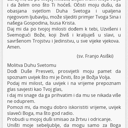
i da želim ono što Ti hoćeš. Očisti moju dušu, da
obasjana svjetlom Duha Svetoga i upaljena
njegovom ljubavlju, može sljediti primjer Tvoga Sina i
našega Gospodina, Isusa Krista.
Daj mi da po tvojoj milosti dođem k tebi, Uzvišeni i
Svemogući Bože, koji živiš i kraljuješ u slavi, u
savršenom Trojstvu i Jedinstvu, u sve vijeke vjekova.
Amen.
(sv. Franjo Asiški)
Molitva Duhu Svetomu
Dođi Duše Presveti, prosvijetli moju pamet da
spoznam uvijek što mi je činiti, što je Božja Volja.
Podaj mi milost, da uvijek i na vrijeme prepoznam
glas savjesti kao Tvoj glas,
i daj mi snage da ga prihvatim i da mu se nikada više
ne oduprem.
Pomozi mi, da mogu dobro iskoristiti vrijeme, uvijek
slaveći Boga, ma što god radio.
Probudi u mojoj duši smisao za žrtvu i odricanje.
Uništi moje sebeljublje, da mogu samo za Boga