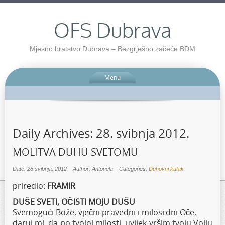
OFS Dubrava
Mjesno bratstvo Dubrava – Bezgrješno začeće BDM
Menu
Daily Archives:
28. svibnja 2012.
MOLITVA DUHU SVETOMU
Date: 28 svibnja, 2012
Author: Antonela
Categories:
Duhovni kutak
priredio:
FRAMIR
DUŠE SVETI, OČISTI MOJU DUŠU
Svemogući Bože, vječni pravedni i milosrdni Oče,
daruj mi, da po tvojoj milosti, uvijek vršim tvoju Volju