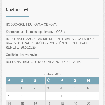
Novi postovi
HODOCASCE I DUHOVNA OBNOVA
Karitativna akcija mjesnoga bratstva OFS-a
HODOČAŠĆE ZAGREBAČKIH MJESNIH BRATSTAVA I MJESNIH
BRATSTAVA ZAGREBAČKOG PODRUČNOG BRATSTVA U
REMETE, 26.10.2025.
Godišnja obnova zavjeta
DUHOVNA OBNOVA U KORIZMI 2024. U KRIŽEVCIMA
svibanj 2012
P
U
S
Č
P
S
N
1
2
3
4
5
6
7
8
9
10
11
12
13
14
15
16
17
18
19
20