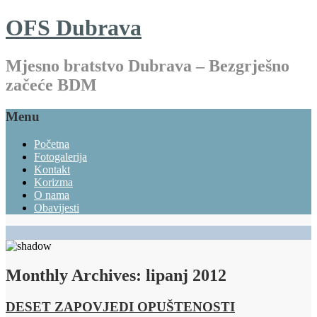
OFS Dubrava
Mjesno bratstvo Dubrava – Bezgrješno
začeće BDM
Menu
Početna
Fotogalerija
Kontakt
Korizma
O nama
Obavijesti
Monthly Archives:
lipanj 2012
DESET ZAPOVJEDI OPUŠTENOSTI