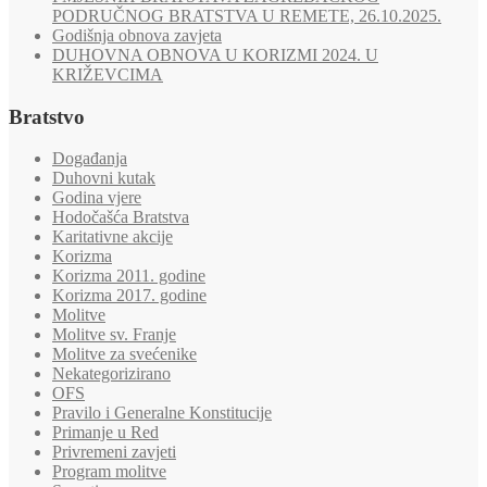
PODRUČNOG BRATSTVA U REMETE, 26.10.2025.
Godišnja obnova zavjeta
DUHOVNA OBNOVA U KORIZMI 2024. U
KRIŽEVCIMA
Bratstvo
Događanja
Duhovni kutak
Godina vjere
Hodočašća Bratstva
Karitativne akcije
Korizma
Korizma 2011. godine
Korizma 2017. godine
Molitve
Molitve sv. Franje
Molitve za svećenike
Nekategorizirano
OFS
Pravilo i Generalne Konstitucije
Primanje u Red
Privremeni zavjeti
Program molitve