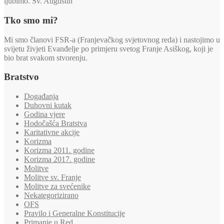
ljubimo. Sv. Augustin
Tko smo mi?
Mi smo članovi FSR-a (Franjevačkog svjetovnog reda) i nastojimo u
svijetu živjeti Evanđelje po primjeru svetog Franje Asiškog, koji je
bio brat svakom stvorenju.
Bratstvo
Događanja
Duhovni kutak
Godina vjere
Hodočašća Bratstva
Karitativne akcije
Korizma
Korizma 2011. godine
Korizma 2017. godine
Molitve
Molitve sv. Franje
Molitve za svećenike
Nekategorizirano
OFS
Pravilo i Generalne Konstitucije
Primanje u Red