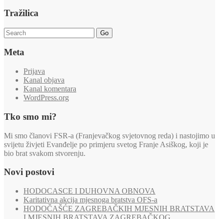
Tražilica
Go
Meta
Prijava
Kanal objava
Kanal komentara
WordPress.org
Tko smo mi?
Mi smo članovi FSR-a (Franjevačkog svjetovnog reda) i nastojimo u
svijetu živjeti Evanđelje po primjeru svetog Franje Asiškog, koji je
bio brat svakom stvorenju.
Novi postovi
HODOCASCE I DUHOVNA OBNOVA
Karitativna akcija mjesnoga bratstva OFS-a
HODOČAŠĆE ZAGREBAČKIH MJESNIH BRATSTAVA
I MJESNIH BRATSTAVA ZAGREBAČKOG