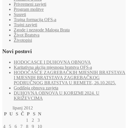
Privremeni zavjeti
Program molitve
Susreti
Trajna formacija OFS-a
Trajni zavjeti
Zgode i nezgode Maloga Brata
Život Bratstva
Životopisi
Novi postovi
HODOCASCE I DUHOVNA OBNOVA
Karitativna akcija mjesnoga bratstva OFS-a
HODOČAŠĆE ZAGREBAČKIH MJESNIH BRATSTAVA
I MJESNIH BRATSTAVA ZAGREBAČKOG
PODRUČNOG BRATSTVA U REMETE, 26.10.2025.
Godišnja obnova zavjeta
DUHOVNA OBNOVA U KORIZMI 2024. U
KRIŽEVCIMA
lipanj 2012
P
U
S
Č
P
S
N
1
2
3
4
5
6
7
8
9
10