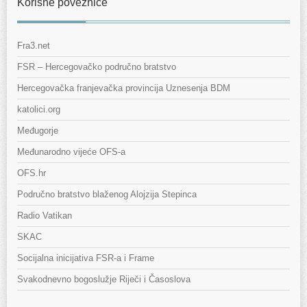
Korisne poveznice
Fra3.net
FSR – Hercegovačko područno bratstvo
Hercegovačka franjevačka provincija Uznesenja BDM
katolici.org
Međugorje
Međunarodno vijeće OFS-a
OFS.hr
Područno bratstvo blaženog Alojzija Stepinca
Radio Vatikan
SKAC
Socijalna inicijativa FSR-a i Frame
Svakodnevno bogoslužje Riječi i Časoslova