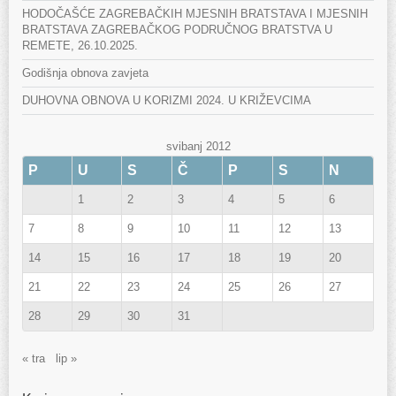
HODOČAŠĆE ZAGREBAČKIH MJESNIH BRATSTAVA I MJESNIH
BRATSTAVA ZAGREBAČKOG PODRUČNOG BRATSTVA U
REMETE, 26.10.2025.
Godišnja obnova zavjeta
DUHOVNA OBNOVA U KORIZMI 2024. U KRIŽEVCIMA
svibanj 2012
P
U
S
Č
P
S
N
1
2
3
4
5
6
7
8
9
10
11
12
13
14
15
16
17
18
19
20
21
22
23
24
25
26
27
28
29
30
31
« tra
lip »