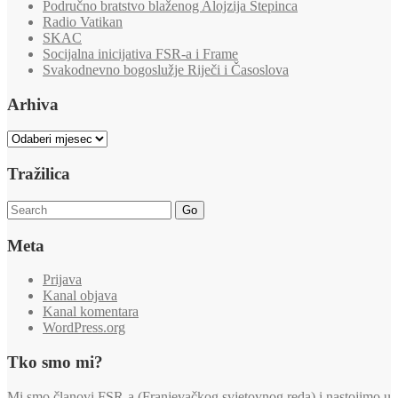
Područno bratstvo blaženog Alojzija Stepinca
Radio Vatikan
SKAC
Socijalna inicijativa FSR-a i Frame
Svakodnevno bogoslužje Riječi i Časoslova
Arhiva
Arhiva
Tražilica
Go
Meta
Prijava
Kanal objava
Kanal komentara
WordPress.org
Tko smo mi?
Mi smo članovi FSR-a (Franjevačkog svjetovnog reda) i nastojimo u