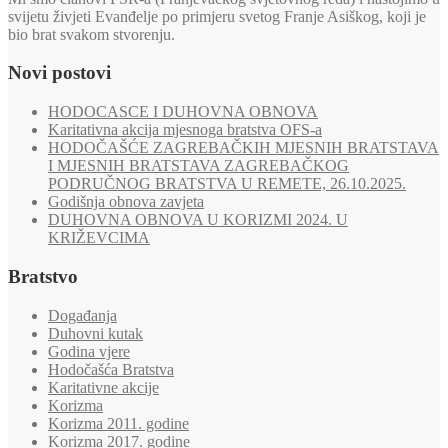
svijetu živjeti Evanđelje po primjeru svetog Franje Asiškog, koji je
bio brat svakom stvorenju.
Novi postovi
HODOCASCE I DUHOVNA OBNOVA
Karitativna akcija mjesnoga bratstva OFS-a
HODOČAŠĆE ZAGREBAČKIH MJESNIH BRATSTAVA
I MJESNIH BRATSTAVA ZAGREBAČKOG
PODRUČNOG BRATSTVA U REMETE, 26.10.2025.
Godišnja obnova zavjeta
DUHOVNA OBNOVA U KORIZMI 2024. U
KRIŽEVCIMA
Bratstvo
Događanja
Duhovni kutak
Godina vjere
Hodočašća Bratstva
Karitativne akcije
Korizma
Korizma 2011. godine
Korizma 2017. godine