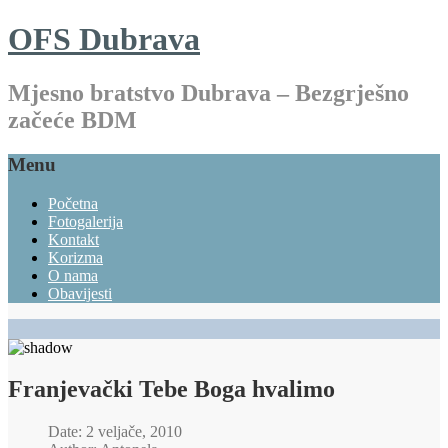
OFS Dubrava
Mjesno bratstvo Dubrava – Bezgrješno
začeće BDM
Menu
Početna
Fotogalerija
Kontakt
Korizma
O nama
Obavijesti
Franjevački Tebe Boga hvalimo
Date: 2 veljače, 2010