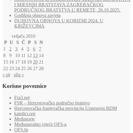
I MJESNIH BRATSTAVA ZAGREBAČKOG
PODRUČNOG BRATSTVA U REMETE, 26.10.2025.
Godišnja obnova zavjeta
DUHOVNA OBNOVA U KORIZMI 2024. U
KRIŽEVCIMA
veljača 2010
P
U
S
Č
P
S
N
1
2
3
4
5
6
7
8
9
10
11
12
13
14
15
16
17
18
19
20
21
22
23
24
25
26
27
28
« sij
ožu »
Korisne poveznice
Fra3.net
FSR – Hercegovačko područno bratstvo
Hercegovačka franjevačka provincija Uznesenja BDM
katolici.org
Međugorje
Međunarodno vijeće OFS-a
OFS.hr