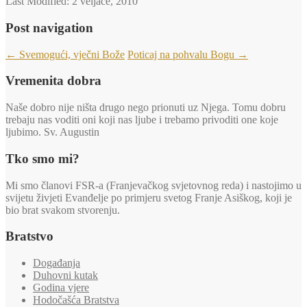
Last Modified:
2 veljače, 2010
Post navigation
←
Svemogući, vječni Bože
Poticaj na pohvalu Bogu
→
Vremenita dobra
Naše dobro nije ništa drugo nego prionuti uz Njega. Tomu dobru
trebaju nas voditi oni koji nas ljube i trebamo privoditi one koje
ljubimo. Sv. Augustin
Tko smo mi?
Mi smo članovi FSR-a (Franjevačkog svjetovnog reda) i nastojimo u
svijetu živjeti Evanđelje po primjeru svetog Franje Asiškog, koji je
bio brat svakom stvorenju.
Bratstvo
Događanja
Duhovni kutak
Godina vjere
Hodočašća Bratstva