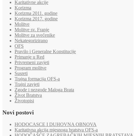
Karitativne akcije
Korizma
Korizma 2011. godine
Korizma 2017. godine
Molitve
Molitve sv. Franje
Molitve za svećenike
Nekategorizirano
OFS
Pravilo i Generalne Konstitucije
Primanje u Red
Privremeni zavjeti
Program molitve
Susreti
Trajna formacija OFS-a
Trajni zavjeti
Zgode i nezgode Maloga Brata
Život Bratstva
Životopisi
Novi postovi
HODOCASCE I DUHOVNA OBNOVA
Karitativna akcija mjesnoga bratstva OFS-a
HODOČAŠĆE ZAGREBAČKIH MJESNIH BRATSTAVA