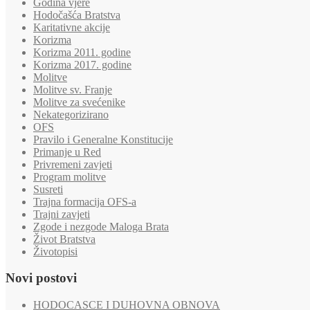
Godina vjere
Hodočašća Bratstva
Karitativne akcije
Korizma
Korizma 2011. godine
Korizma 2017. godine
Molitve
Molitve sv. Franje
Molitve za svećenike
Nekategorizirano
OFS
Pravilo i Generalne Konstitucije
Primanje u Red
Privremeni zavjeti
Program molitve
Susreti
Trajna formacija OFS-a
Trajni zavjeti
Zgode i nezgode Maloga Brata
Život Bratstva
Životopisi
Novi postovi
HODOCASCE I DUHOVNA OBNOVA