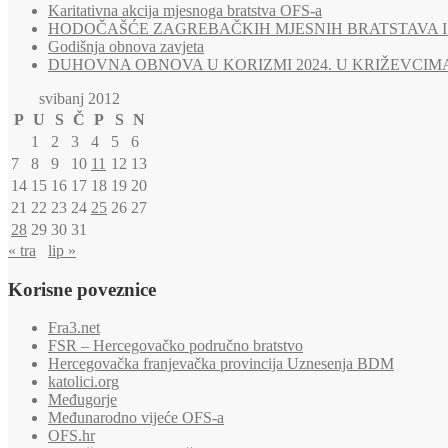
Karitativna akcija mjesnoga bratstva OFS-a
HODOČAŠĆE ZAGREBAČKIH MJESNIH BRATSTAVA I 
Godišnja obnova zavjeta
DUHOVNA OBNOVA U KORIZMI 2024. U KRIŽEVCIM
svibanj 2012
P
U
S
Č
P
S
N
1
2
3
4
5
6
7
8
9
10
11
12
13
14
15
16
17
18
19
20
21
22
23
24
25
26
27
28
29
30
31
« tra
lip »
Korisne poveznice
Fra3.net
FSR – Hercegovačko područno bratstvo
Hercegovačka franjevačka provincija Uznesenja BDM
katolici.org
Međugorje
Međunarodno vijeće OFS-a
OFS.hr