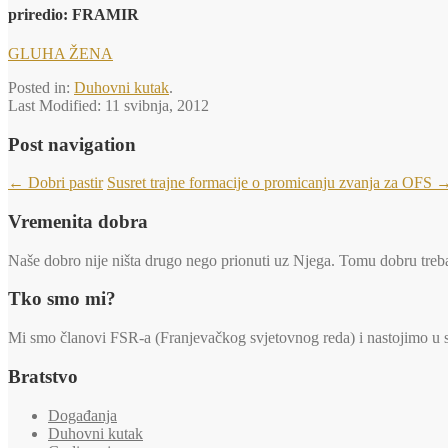
priredio:
FRAMIR
GLUHA ŽENA
Posted in:
Duhovni kutak
.
Last Modified:
11 svibnja, 2012
Post navigation
←
Dobri pastir
Susret trajne formacije o promicanju zvanja za OFS
Vremenita dobra
Naše dobro nije ništa drugo nego prionuti uz Njega. Tomu dobru trebaj
Tko smo mi?
Mi smo članovi FSR-a (Franjevačkog svjetovnog reda) i nastojimo u svi
Bratstvo
Događanja
Duhovni kutak