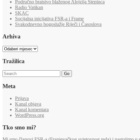
Područno bratstvo blaženog Alojzija Stepinca
Radio Vatikan
SKAC
Socijalna inicijativa FSR-a i Frame
Svakodnevno bogoslužje Riječi i Časoslova
Arhiva
Arhiva
Tražilica
Go
Meta
Prijava
Kanal objava
Kanal komentara
WordPress.org
Tko smo mi?
Mi smo članovi FSR-a (Franjevačkog svjetovnog reda) i nastojimo u svi