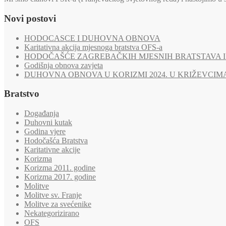
Novi postovi
HODOCASCE I DUHOVNA OBNOVA
Karitativna akcija mjesnoga bratstva OFS-a
HODOČAŠĆE ZAGREBAČKIH MJESNIH BRATSTAVA I 
Godišnja obnova zavjeta
DUHOVNA OBNOVA U KORIZMI 2024. U KRIŽEVCIM
Bratstvo
Događanja
Duhovni kutak
Godina vjere
Hodočašća Bratstva
Karitativne akcije
Korizma
Korizma 2011. godine
Korizma 2017. godine
Molitve
Molitve sv. Franje
Molitve za svećenike
Nekategorizirano
OFS