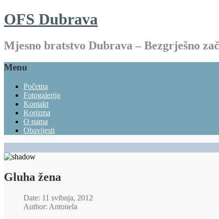
OFS Dubrava
Mjesno bratstvo Dubrava – Bezgrješno z
Menu
Početna
Fotogalerija
Kontakt
Korizma
O nama
Obavijesti
Gluha žena
Date: 11 svibnja, 2012
Author: Antonela