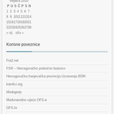
veljača 2010
P
U
S
Č
P
S
N
1
2
3
4
5
6
7
8
9
10
11
12
13
14
15
16
17
18
19
20
21
22
23
24
25
26
27
28
« sij
ožu »
Korisne poveznice
Fra3.net
FSR – Hercegovačko područno bratstvo
Hercegovačka franjevačka provincija Uznesenja BDM
katolici.org
Međugorje
Međunarodno vijeće OFS-a
OFS.hr