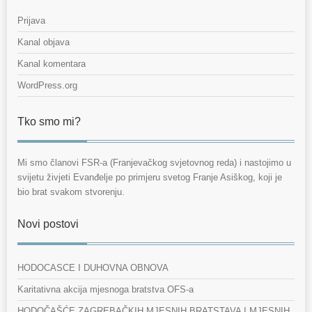
Prijava
Kanal objava
Kanal komentara
WordPress.org
Tko smo mi?
Mi smo članovi FSR-a (Franjevačkog svjetovnog reda) i nastojimo u
svijetu živjeti Evanđelje po primjeru svetog Franje Asiškog, koji je
bio brat svakom stvorenju.
Novi postovi
HODOCASCE I DUHOVNA OBNOVA
Karitativna akcija mjesnoga bratstva OFS-a
HODOČAŠĆE ZAGREBAČKIH MJESNIH BRATSTAVA I MJESNIH