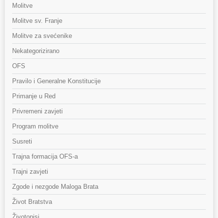
Molitve
Molitve sv. Franje
Molitve za svećenike
Nekategorizirano
OFS
Pravilo i Generalne Konstitucije
Primanje u Red
Privremeni zavjeti
Program molitve
Susreti
Trajna formacija OFS-a
Trajni zavjeti
Zgode i nezgode Maloga Brata
Život Bratstva
Životopisi