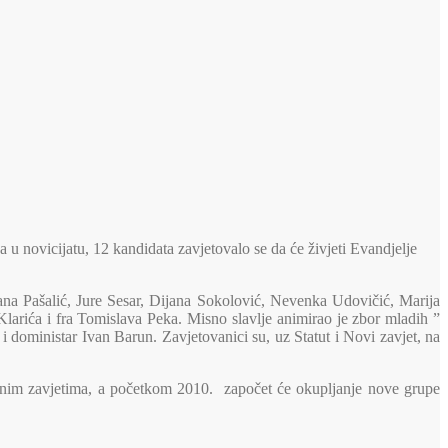
 novicijatu, 12 kandidata zavjetovalo se da će živjeti Evandjelje
na Pašalić, Jure Sesar, Dijana Sokolović, Nevenka Udovičić, Marija
larića i fra Tomislava Peka. Misno slavlje animirao je zbor mladih ”
 i doministar Ivan Barun. Zavjetovanici su, uz Statut i Novi zavjet, na
enim zavjetima, a početkom 2010. započet će okupljanje nove grupe