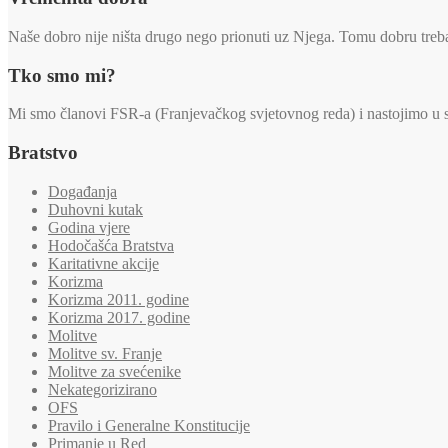
Naše dobro nije ništa drugo nego prionuti uz Njega. Tomu dobru trebaj
Tko smo mi?
Mi smo članovi FSR-a (Franjevačkog svjetovnog reda) i nastojimo u svi
Bratstvo
Događanja
Duhovni kutak
Godina vjere
Hodočašća Bratstva
Karitativne akcije
Korizma
Korizma 2011. godine
Korizma 2017. godine
Molitve
Molitve sv. Franje
Molitve za svećenike
Nekategorizirano
OFS
Pravilo i Generalne Konstitucije
Primanje u Red