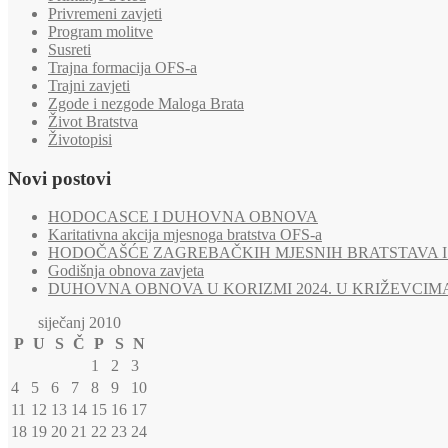
Privremeni zavjeti
Program molitve
Susreti
Trajna formacija OFS-a
Trajni zavjeti
Zgode i nezgode Maloga Brata
Život Bratstva
Životopisi
Novi postovi
HODOCASCE I DUHOVNA OBNOVA
Karitativna akcija mjesnoga bratstva OFS-a
HODOČAŠĆE ZAGREBAČKIH MJESNIH BRATSTAVA I 
Godišnja obnova zavjeta
DUHOVNA OBNOVA U KORIZMI 2024. U KRIŽEVCIM
siječanj 2010
P
U
S
Č
P
S
N
1
2
3
4
5
6
7
8
9
10
11
12
13
14
15
16
17
18
19
20
21
22
23
24