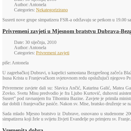
Author: Antonela
Categories:
Nekategorizirano
Susreti nove grupe simpatizera FSR-a održavaju se petkom u 19.00 sa
Privremeni zavjeti u Mjesnom bratstvu Dubrava-Be
Date: 30 siječnja, 2010
Author: Antonela
Categories:
Privremeni zavjeti
piše: Antonela
U zagrebačkoj Dubravi, u kapelici samostana Bezgrešnog začeća Blažen
Isusa Krista u Franjevačkom svjetovnom redu opslužujući njegovo Pr
Privremene zavjete dali su: Slavica Ančić, Katarina Gali
ć, Matea Ga
Zovko. Svetu Misu predvodio je fra Ljubo Kurtović, duhovni asistent
Susret” pod ravnanjem fra Tihomira Bazine. Zavjete je primila ministra
dar dobili i franjevačke pasiće. Nakon sv. Mise, bratsko druženje se n
Sada mlado Mjesno bratstvo iz Dubrave, osnovano u studenome 2008
simpatizera koji žele u svijetu živjeti Evanđelje po primjeru sv. Franje.
Vremenita dobra