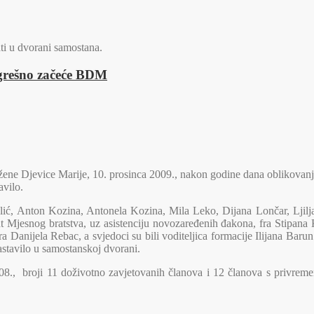
ti u dvorani samostana.
zgrešno začeće BDM
e Djevice Marije, 10. prosinca 2009., nakon godine dana oblikovanja u
avilo.
lić, Anton Kozina, Antonela Kozina, Mila Leko, Dijana Lončar, Ljilja
 Mjesnog bratstva, uz asistenciju novozaređenih đakona, fra Stipana K
 Danijela Rebac, a svjedoci su bili voditeljica formacije Ilijana Barun
astavilo u samostanskoj dvorani.
., broji 11 doživotno zavjetovanih članova i 12 članova s privrem