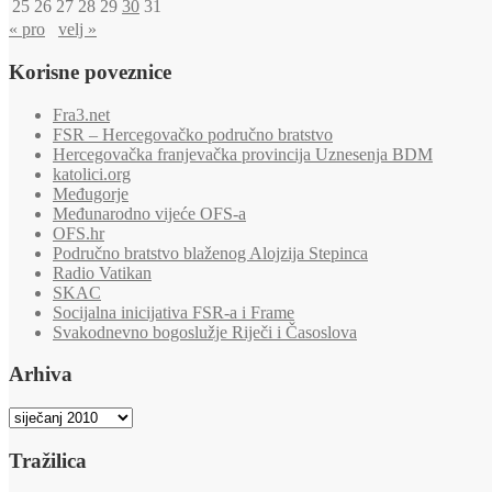
25
26
27
28
29
30
31
« pro
velj »
Korisne poveznice
Fra3.net
FSR – Hercegovačko područno bratstvo
Hercegovačka franjevačka provincija Uznesenja BDM
katolici.org
Međugorje
Međunarodno vijeće OFS-a
OFS.hr
Područno bratstvo blaženog Alojzija Stepinca
Radio Vatikan
SKAC
Socijalna inicijativa FSR-a i Frame
Svakodnevno bogoslužje Riječi i Časoslova
Arhiva
Arhiva
Tražilica