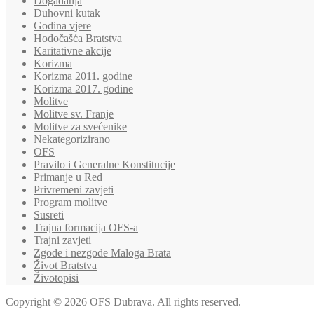
Događanja
Duhovni kutak
Godina vjere
Hodočašća Bratstva
Karitativne akcije
Korizma
Korizma 2011. godine
Korizma 2017. godine
Molitve
Molitve sv. Franje
Molitve za svećenike
Nekategorizirano
OFS
Pravilo i Generalne Konstitucije
Primanje u Red
Privremeni zavjeti
Program molitve
Susreti
Trajna formacija OFS-a
Trajni zavjeti
Zgode i nezgode Maloga Brata
Život Bratstva
Životopisi
Copyright © 2026 OFS Dubrava. All rights reserved.