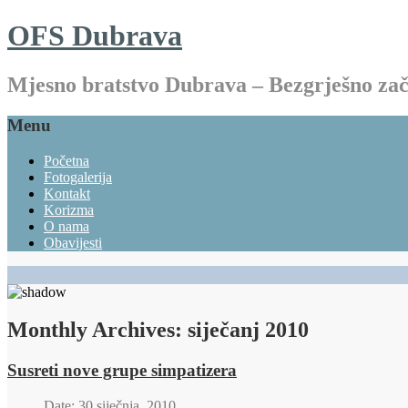
OFS Dubrava
Mjesno bratstvo Dubrava – Bezgrješno z
Menu
Početna
Fotogalerija
Kontakt
Korizma
O nama
Obavijesti
Monthly Archives:
siječanj 2010
Susreti nove grupe simpatizera
Date: 30 siječnja, 2010