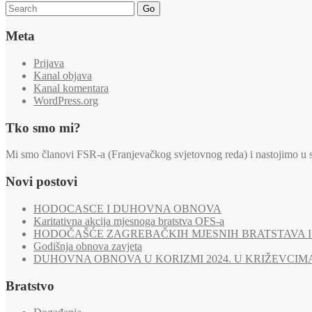
Go
Meta
Prijava
Kanal objava
Kanal komentara
WordPress.org
Tko smo mi?
Mi smo članovi FSR-a (Franjevačkog svjetovnog reda) i nastojimo u svi
Novi postovi
HODOCASCE I DUHOVNA OBNOVA
Karitativna akcija mjesnoga bratstva OFS-a
HODOČAŠĆE ZAGREBAČKIH MJESNIH BRATSTAVA I 
Godišnja obnova zavjeta
DUHOVNA OBNOVA U KORIZMI 2024. U KRIŽEVCIM
Bratstvo