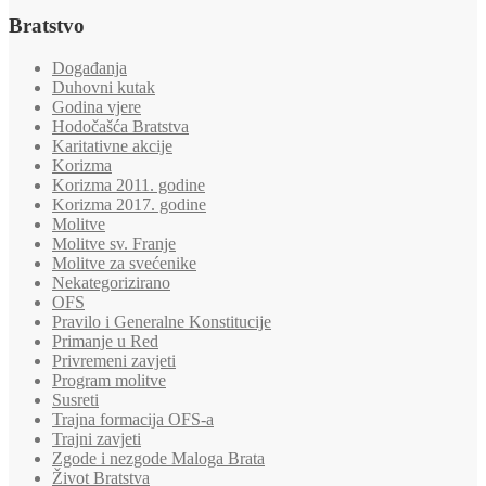
Bratstvo
Događanja
Duhovni kutak
Godina vjere
Hodočašća Bratstva
Karitativne akcije
Korizma
Korizma 2011. godine
Korizma 2017. godine
Molitve
Molitve sv. Franje
Molitve za svećenike
Nekategorizirano
OFS
Pravilo i Generalne Konstitucije
Primanje u Red
Privremeni zavjeti
Program molitve
Susreti
Trajna formacija OFS-a
Trajni zavjeti
Zgode i nezgode Maloga Brata
Život Bratstva