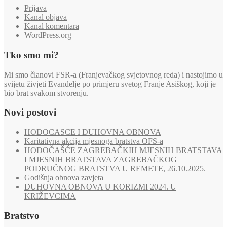
Prijava
Kanal objava
Kanal komentara
WordPress.org
Tko smo mi?
Mi smo članovi FSR-a (Franjevačkog svjetovnog reda) i nastojimo u
svijetu živjeti Evanđelje po primjeru svetog Franje Asiškog, koji je
bio brat svakom stvorenju.
Novi postovi
HODOCASCE I DUHOVNA OBNOVA
Karitativna akcija mjesnoga bratstva OFS-a
HODOČAŠĆE ZAGREBAČKIH MJESNIH BRATSTAVA
I MJESNIH BRATSTAVA ZAGREBAČKOG
PODRUČNOG BRATSTVA U REMETE, 26.10.2025.
Godišnja obnova zavjeta
DUHOVNA OBNOVA U KORIZMI 2024. U
KRIŽEVCIMA
Bratstvo