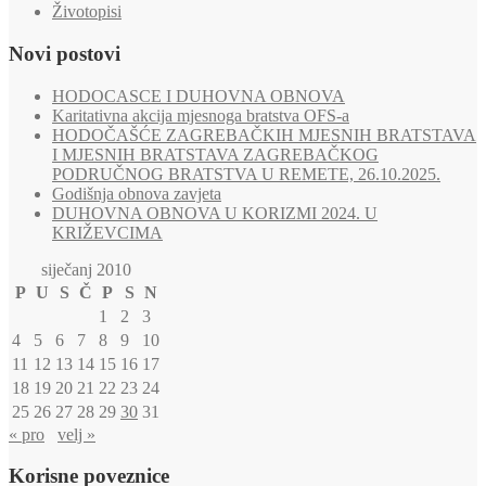
Životopisi
Novi postovi
HODOCASCE I DUHOVNA OBNOVA
Karitativna akcija mjesnoga bratstva OFS-a
HODOČAŠĆE ZAGREBAČKIH MJESNIH BRATSTAVA
I MJESNIH BRATSTAVA ZAGREBAČKOG
PODRUČNOG BRATSTVA U REMETE, 26.10.2025.
Godišnja obnova zavjeta
DUHOVNA OBNOVA U KORIZMI 2024. U
KRIŽEVCIMA
siječanj 2010
P
U
S
Č
P
S
N
1
2
3
4
5
6
7
8
9
10
11
12
13
14
15
16
17
18
19
20
21
22
23
24
25
26
27
28
29
30
31
« pro
velj »
Korisne poveznice