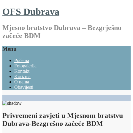
OFS Dubrava
Mjesno bratstvo Dubrava – Bezgrješno
začeće BDM
Menu
Početna
Fotogalerija
Kontakt
Korizma
O nama
Obavijesti
Privremeni zavjeti u Mjesnom bratstvu
Dubrava-Bezgrešno začeće BDM