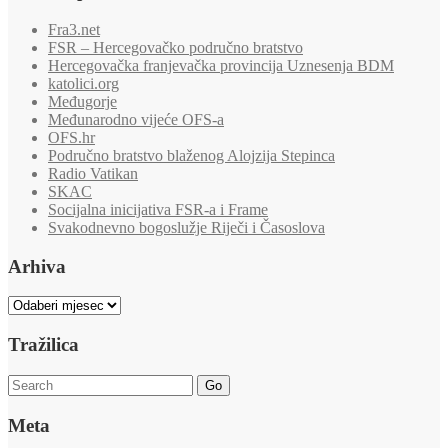
Fra3.net
FSR – Hercegovačko područno bratstvo
Hercegovačka franjevačka provincija Uznesenja BDM
katolici.org
Međugorje
Međunarodno vijeće OFS-a
OFS.hr
Područno bratstvo blaženog Alojzija Stepinca
Radio Vatikan
SKAC
Socijalna inicijativa FSR-a i Frame
Svakodnevno bogoslužje Riječi i Časoslova
Arhiva
Arhiva
Tražilica
Go
Meta