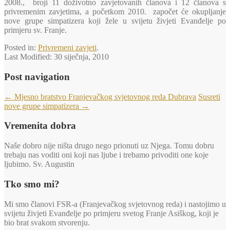
2008., broji 11 doživotno zavjetovanih članova i 12 članova s
privremenim zavjetima, a početkom 2010. započet će okupljanje
nove grupe simpatizera koji žele u svijetu živjeti Evanđelje po
primjeru sv. Franje.
Posted in:
Privremeni zavjeti
.
Last Modified:
30 siječnja, 2010
Post navigation
←
Mjesno bratstvo Franjevačkog svjetovnog reda Dubrava
Susreti
nove grupe simpatizera
→
Vremenita dobra
Naše dobro nije ništa drugo nego prionuti uz Njega. Tomu dobru
trebaju nas voditi oni koji nas ljube i trebamo privoditi one koje
ljubimo. Sv. Augustin
Tko smo mi?
Mi smo članovi FSR-a (Franjevačkog svjetovnog reda) i nastojimo u
svijetu živjeti Evanđelje po primjeru svetog Franje Asiškog, koji je
bio brat svakom stvorenju.