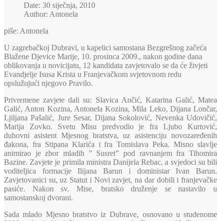
Date: 30 siječnja, 2010
Author: Antonela
piše: Antonela
U zagrebačkoj Dubravi, u kapelici samostana Bezgrešnog začeća
Blažene Djevice Marije, 10. prosinca 2009., nakon godine dana
oblikovanja u novicijatu, 12 kandidata zavjetovalo se da će živjeti
Evandjelje Isusa Krista u Franjevačkom svjetovnom redu
opslužujući njegovo Pravilo.
Privremene zavjete dali su: Slavica Ančić, Katarina Gali
ć, Matea
Galić, Anton Kozina, Antonela Kozina, Mila Leko, Dijana Lončar,
Ljiljana Pašalić, Jure Sesar, Dijana Sokolović, Nevenka Udovičić,
Marija Zovko. Svetu Misu predvodio je fra Ljubo Kurtović,
duhovni asistent Mjesnog bratstva, uz asistenciju novozaređenih
đakona, fra Stipana Klarića i fra Tomislava Peka. Misno slavlje
animirao je zbor mladih ” Susret” pod ravnanjem fra Tihomira
Bazine. Zavjete je primila ministra Danijela Rebac, a svjedoci su bili
voditeljica formacije Ilijana Barun i doministar Ivan Barun.
Zavjetovanici su, uz Statut i Novi zavjet, na dar dobili i franjevačke
pasiće. Nakon sv. Mise, bratsko druženje se nastavilo u
samostanskoj dvorani.
Sada mlado Mjesno bratstvo iz Dubrave, osnovano u studenome