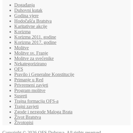
Događanja
Duhovni kutak
Godina vjere
Hodočašća Bratstva
Karitativne akcije
Korizma
Korizma 2011. godine
Korizma 2017. godine
Molitve
Molitve sv. Franje
Molitve za svećenike
Nekategorizirano
OFS
Pravilo i Generalne Konstitucije
Primanje u Red
Privremeni zavjeti
Program molitve
Susreti
Trajna formacija OFS-a
Trajni zavjeti
Zgode i nezgode Maloga Brata
Život Bratstva
Životopisi
Copyright © 2026 OFS Dubrava. All rights reserved.