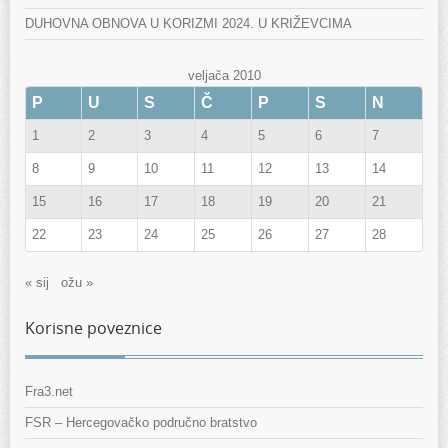
DUHOVNA OBNOVA U KORIZMI 2024. U KRIŽEVCIMA
veljača 2010
P
U
S
Č
P
S
N
1
2
3
4
5
6
7
8
9
10
11
12
13
14
15
16
17
18
19
20
21
22
23
24
25
26
27
28
« sij
ožu »
Korisne poveznice
Fra3.net
FSR – Hercegovačko područno bratstvo