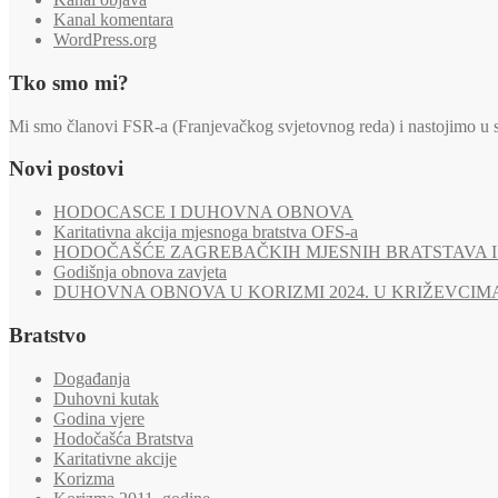
Kanal komentara
WordPress.org
Tko smo mi?
Mi smo članovi FSR-a (Franjevačkog svjetovnog reda) i nastojimo u svi
Novi postovi
HODOCASCE I DUHOVNA OBNOVA
Karitativna akcija mjesnoga bratstva OFS-a
HODOČAŠĆE ZAGREBAČKIH MJESNIH BRATSTAVA I 
Godišnja obnova zavjeta
DUHOVNA OBNOVA U KORIZMI 2024. U KRIŽEVCIM
Bratstvo
Događanja
Duhovni kutak
Godina vjere
Hodočašća Bratstva
Karitativne akcije
Korizma