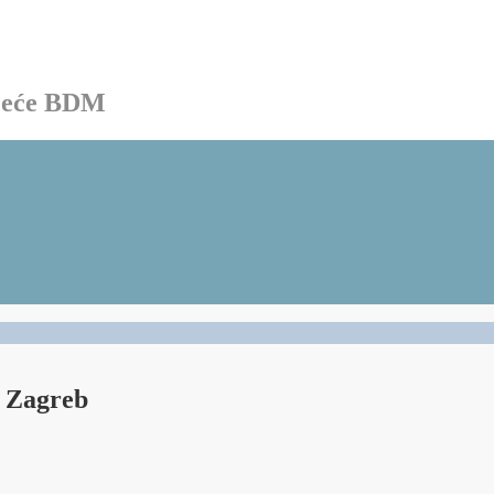
ačeće BDM
 Zagreb