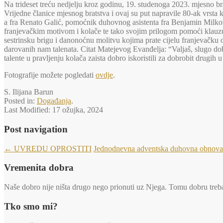
Na trideset treću nedjelju kroz godinu, 19. studenoga 2023. mjesno 
Vrijedne članice mjesnog bratstva i ovaj su put napravile 80-ak vrsta
a fra Renato Galić, pomoćnik duhovnog asistenta fra Benjamin Milković
franjevačkim motivom i kolače te tako svojim prilogom pomoći klauzu
sestrinsku brigu i danonoćnu molitvu kojima prate cijelu franjevačku obi
darovanih nam talenata. Citat Matejevog Evanđelja: “Valjaš, slugo dobr
talente u pravljenju kolača zaista dobro iskoristili za dobrobit drugih u
Fotografije možete pogledati
ovdje
.
S. Ilijana Barun
Posted in:
Događanja
.
Last Modified:
17 ožujka, 2024
Post navigation
←
UVREDU OPROSTITI
Jednodnevna adventska duhovna obnov
Vremenita dobra
Naše dobro nije ništa drugo nego prionuti uz Njega. Tomu dobru trebaj
Tko smo mi?