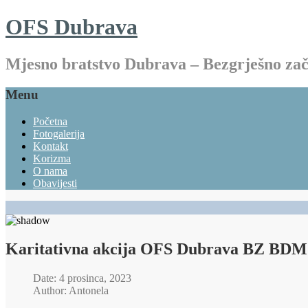
OFS Dubrava
Mjesno bratstvo Dubrava – Bezgrješno z
Menu
Početna
Fotogalerija
Kontakt
Korizma
O nama
Obavijesti
Karitativna akcija OFS Dubrava BZ BDM
Date: 4 prosinca, 2023
Author: Antonela