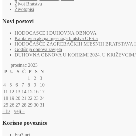
Život Bratstva
Životopisi
Novi postovi
HODOCASCE I DUHOVNA OBNOVA
Karitativna akcija mjesnoga bratstva OFS-a
HODOČAŠĆE ZAGREBAČKIH MJESNIH BRATSTAVA I 
Godišnja obnova zavjeta
DUHOVNA OBNOVA U KORIZMI 2024. U KRIŽEVCIM
prosinac 2023
P
U
S
Č
P
S
N
1
2
3
4
5
6
7
8
9
10
11
12
13
14
15
16
17
18
19
20
21
22
23
24
25
26
27
28
29
30
31
« lis
velj »
Korisne poveznice
Fra3.net