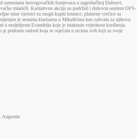
red samostana hercegovačkih franjevaca u zagrebačkoj Dubravi.
evačke mladeži. Karitativnu akciju su podržali i duhovni asistent OFS-
jne mise vjernici su mogli kupiti krunice, platnene vrećice sa
mijenjen je sestama klarisama u Mikulićima kao zahvala za njihovu
nati u nedjeljnom Evanđelju koje je istaknulo vrijednost korištenja
je pridonio radosti koja se osjećala u srcima svih koji su svoje
v. Augustin