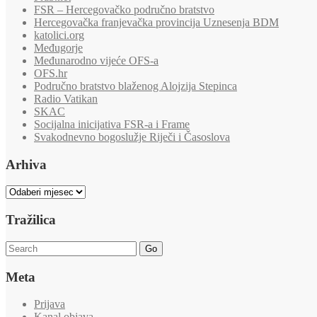
FSR – Hercegovačko područno bratstvo
Hercegovačka franjevačka provincija Uznesenja BDM
katolici.org
Međugorje
Međunarodno vijeće OFS-a
OFS.hr
Područno bratstvo blaženog Alojzija Stepinca
Radio Vatikan
SKAC
Socijalna inicijativa FSR-a i Frame
Svakodnevno bogoslužje Riječi i Časoslova
Arhiva
Arhiva
Tražilica
Go
Meta
Prijava
Kanal objava