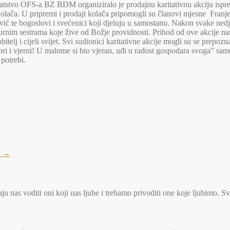
bratstvo OFS-a BZ BDM organiziralo je prodajnu karitativnu akciju isp
 kolača. U pripremi i prodaji kolača pripomogli su članovi mjesne Franj
 te bogoslovi i svećenici koji djeluju u samostanu. Nakon svake nedjel
rnim sestrama koje žive od Božje providnosti. Prihod od ove akcije na
telj i cijeli svijet. Svi sudionici karitativne akcije mogli su se prepoz
i i vjerni! U malome si bio vjeran, uđi u radost gospodara svoga” samo 
 potrebi.
a
→
u nas voditi oni koji nas ljube i trebamo privoditi one koje ljubimo. S