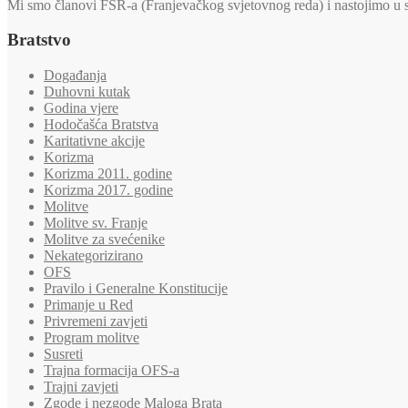
Mi smo članovi FSR-a (Franjevačkog svjetovnog reda) i nastojimo u svi
Bratstvo
Događanja
Duhovni kutak
Godina vjere
Hodočašća Bratstva
Karitativne akcije
Korizma
Korizma 2011. godine
Korizma 2017. godine
Molitve
Molitve sv. Franje
Molitve za svećenike
Nekategorizirano
OFS
Pravilo i Generalne Konstitucije
Primanje u Red
Privremeni zavjeti
Program molitve
Susreti
Trajna formacija OFS-a
Trajni zavjeti
Zgode i nezgode Maloga Brata