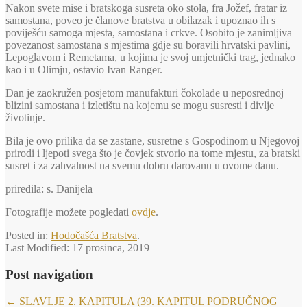
Nakon svete mise i bratskoga susreta oko stola, fra Jožef, fratar iz
samostana, poveo je članove bratstva u obilazak i upoznao ih s
poviješću samoga mjesta, samostana i crkve. Osobito je zanimljiva
povezanost samostana s mjestima gdje su boravili hrvatski pavlini,
Lepoglavom i Remetama, u kojima je svoj umjetnički trag, jednako
kao i u Olimju, ostavio Ivan Ranger.
Dan je zaokružen posjetom manufakturi čokolade u neposrednoj
blizini samostana i izletištu na kojemu se mogu susresti i divlje
životinje.
Bila je ovo prilika da se zastane, susretne s Gospodinom u Njegovoj
prirodi i ljepoti svega što je čovjek stvorio na tome mjestu, za bratski
susret i za zahvalnost na svemu dobru darovanu u ovome danu.
priredila: s. Danijela
Fotografije možete pogledati
ovdje
.
Posted in:
Hodočašća Bratstva
.
Last Modified:
17 prosinca, 2019
Post navigation
←
SLAVLJE 2. KAPITULA (39. KAPITUL PODRUČNOG