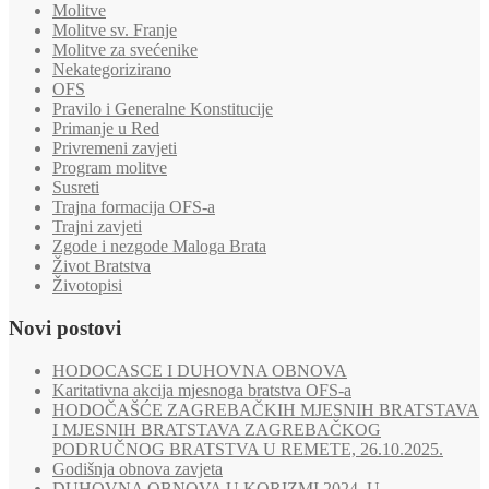
Molitve
Molitve sv. Franje
Molitve za svećenike
Nekategorizirano
OFS
Pravilo i Generalne Konstitucije
Primanje u Red
Privremeni zavjeti
Program molitve
Susreti
Trajna formacija OFS-a
Trajni zavjeti
Zgode i nezgode Maloga Brata
Život Bratstva
Životopisi
Novi postovi
HODOCASCE I DUHOVNA OBNOVA
Karitativna akcija mjesnoga bratstva OFS-a
HODOČAŠĆE ZAGREBAČKIH MJESNIH BRATSTAVA
I MJESNIH BRATSTAVA ZAGREBAČKOG
PODRUČNOG BRATSTVA U REMETE, 26.10.2025.
Godišnja obnova zavjeta
DUHOVNA OBNOVA U KORIZMI 2024. U