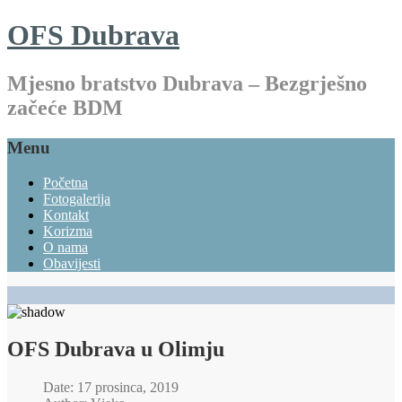
OFS Dubrava
Mjesno bratstvo Dubrava – Bezgrješno
začeće BDM
Menu
Početna
Fotogalerija
Kontakt
Korizma
O nama
Obavijesti
OFS Dubrava u Olimju
Date: 17 prosinca, 2019