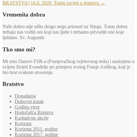
BRATSTVA)
16.6. 2020. Trajni zavjeti u bratstvu
→
Vremenita dobra
Naše dobro nije ništa drugo nego prionuti uz Njega. Tomu dobru
trebaju nas voditi oni koji nas ljube i trebamo privoditi one koje
ljubimo. Sv. Augustin
Tko smo mi?
Mi smo članovi FSR-a (Franjevačkog svjetovnog reda) i nastojimo u
svijetu živjeti Evanđelje po primjeru svetog Franje Asiškog, koji je
bio brat svakom stvorenju.
Bratstvo
Događanja
Duhovni kutak
Godina vjere
Hodočašća Bratstva
Karitativne akcije
Korizma
Korizma 2011. godine
Korizma 2017. godine