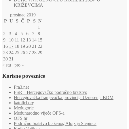
KRIŽEVCIMA
prosinac 2019
P
U
S
Č
P
S
N
1
2
3
4
5
6
7
8
9
10
11
12
13
14
15
16
17
18
19
20
21
22
23
24
25
26
27
28
29
30
31
« stu
pro »
Korisne poveznice
Fra3.net
FSR – Hercegovačko područno bratstvo
Hercegovačka franjevačka provincija Uznesenja BDM
katolici.org
Međugorje
Međunarodno vijeće OFS-a
OFS.hr
Područno bratstvo blaženog Alojzija Stepinca
Radio Vatikan