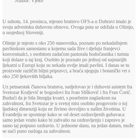
Author: Vjeko
U subotu, 14. prosinca, mjesno bratstvo OFS-a u Dubravi imalo je
svoju adventsku duhovnu obnovu. Ovoga puta se održala u Olimju,
u susjednoj Sloveniji.
Olimje je mjesto s oko 250 stanovnika, poznato po nekadašnjem
pavlinskom samostanu u kojemu sada žive i djeluju franjevci
konventualci, s osobitom zadaćom pastorala hodočasnika i turista
koji dolaze u taj kraj. Osobito je poznato po jednoj od najstarijih
ljekarni u Europi koju su nekada ovdje imali pavlini. I danas se tu
proizvode različiti biljni pripravci, a braća njeguju i botanički vrt s
oko 250 ljekovitih biljaka.
Uz petnaestak članova bratstva, sudjelovao je i duhovni asistent fra
Svetozar Kraljević te bogoslovi fra Ivan Slišković i fra Fran Ćorić.
Budući da je bila liturgija kvatri, s posebnim naglaskom na
zahvalnost, fra Svetozar je u svetoj misi osobito progovorio o toj
ljudskoj dimenziji koju ne živimo dovoljno u našim životima. U
Evanđelju se spominje kako se od deset ozdravljenih gubavaca
samo jedan vratio kako bi zahvalio na ozdravljenju i zapravo je
samo taj potpuno ozdravio. U jednome danu, na jedan datum, može
se naći puno razloga za zahvalnost.