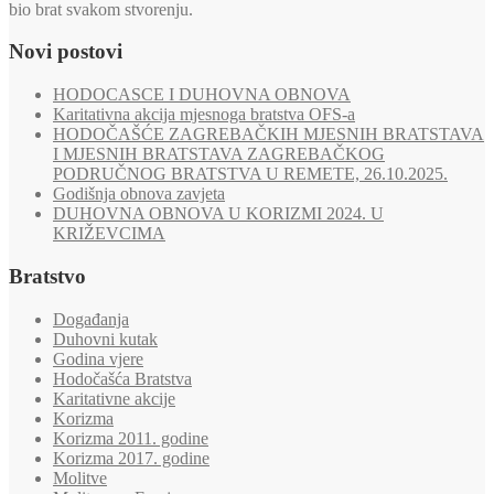
bio brat svakom stvorenju.
Novi postovi
HODOCASCE I DUHOVNA OBNOVA
Karitativna akcija mjesnoga bratstva OFS-a
HODOČAŠĆE ZAGREBAČKIH MJESNIH BRATSTAVA
I MJESNIH BRATSTAVA ZAGREBAČKOG
PODRUČNOG BRATSTVA U REMETE, 26.10.2025.
Godišnja obnova zavjeta
DUHOVNA OBNOVA U KORIZMI 2024. U
KRIŽEVCIMA
Bratstvo
Događanja
Duhovni kutak
Godina vjere
Hodočašća Bratstva
Karitativne akcije
Korizma
Korizma 2011. godine
Korizma 2017. godine
Molitve