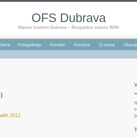
OFS Dubrava
Mjesno bratstvo Dubrava – Bezgrješno začeće BDM
četna
Fotogalerija
Kontakt
Korizma
O nama
Obavij
V
4)
N
t
adih 2012.
l
T