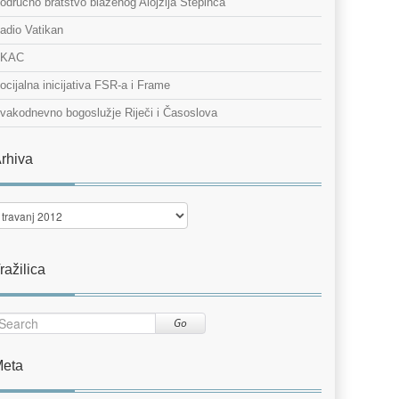
odručno bratstvo blaženog Alojzija Stepinca
adio Vatikan
KAC
ocijalna inicijativa FSR-a i Frame
vakodnevno bogoslužje Riječi i Časoslova
rhiva
rhiva
ražilica
Go
eta