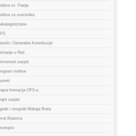
olitve sv. Franje
olitve za svećenike
ekategorizirano
FS
ravilo i Generalne Konstitucije
rimanje u Red
rivremeni zavjeti
rogram molitve
usreti
rajna formacija OFS-a
rajni zavjeti
gode i nezgode Maloga Brata
ivot Bratstva
ivotopisi