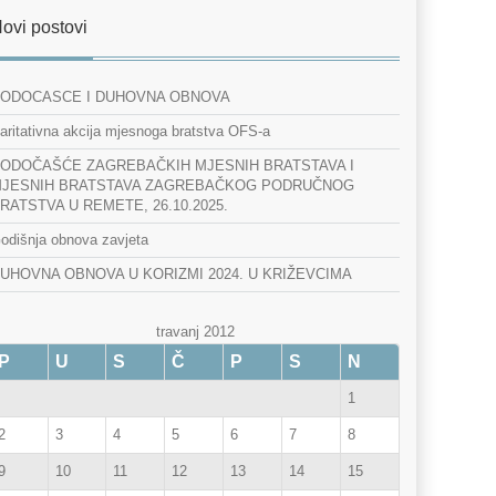
ovi postovi
ODOCASCE I DUHOVNA OBNOVA
aritativna akcija mjesnoga bratstva OFS-a
ODOČAŠĆE ZAGREBAČKIH MJESNIH BRATSTAVA I
JESNIH BRATSTAVA ZAGREBAČKOG PODRUČNOG
RATSTVA U REMETE, 26.10.2025.
odišnja obnova zavjeta
UHOVNA OBNOVA U KORIZMI 2024. U KRIŽEVCIMA
travanj 2012
P
U
S
Č
P
S
N
1
2
3
4
5
6
7
8
9
10
11
12
13
14
15