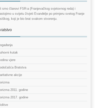
i smo članovi FSR-a (Franjevačkog svjetovnog reda) i
astojimo u svijetu živjeti Evanđelje po primjeru svetog Franje
siškog, koji je bio brat svakom stvorenju.
ratstvo
ogađanja
uhovni kutak
odina vjere
odočašća Bratstva
aritativne akcije
orizma
orizma 2011. godine
orizma 2017. godine
olitve