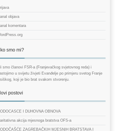
rijava
anal objava
anal komentara
ordPress.org
ko smo mi?
i smo članovi FSR-a (Franjevačkog svjetovnog reda) i
astojimo u svijetu živjeti Evanđelje po primjeru svetog Franje
siškog, koji je bio brat svakom stvorenju.
ovi postovi
ODOCASCE I DUHOVNA OBNOVA
aritativna akcija mjesnoga bratstva OFS-a
ODOČAŠĆE ZAGREBAČKIH MJESNIH BRATSTAVA I