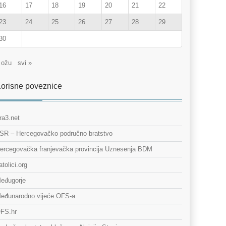
16
17
18
19
20
21
22
23
24
25
26
27
28
29
30
 ožu
svi »
orisne poveznice
ra3.net
SR – Hercegovačko područno bratstvo
ercegovačka franjevačka provincija Uznesenja BDM
atolici.org
eđugorje
eđunarodno vijeće OFS-a
FS.hr