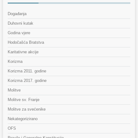
Događanja
Duhovni kutak
Godina vjere
Hodočašća Bratstva
Karitativne akcije
Korizma
Korizma 2011. godine
Korizma 2017. godine
Molitve
Molitve sv. Franje
Molitve za svećenike
Nekategorizirano
OFS
Pravilo i Generalne Konstitucije