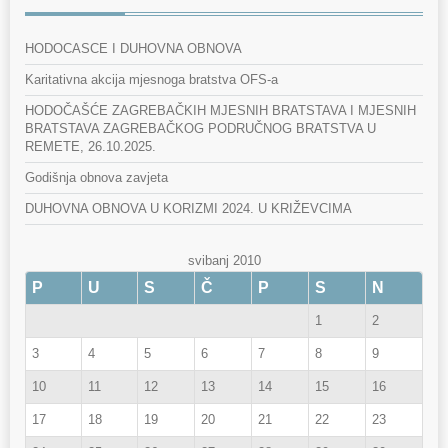
HODOCASCE I DUHOVNA OBNOVA
Karitativna akcija mjesnoga bratstva OFS-a
HODOČAŠĆE ZAGREBAČKIH MJESNIH BRATSTAVA I MJESNIH
BRATSTAVA ZAGREBAČKOG PODRUČNOG BRATSTVA U
REMETE, 26.10.2025.
Godišnja obnova zavjeta
DUHOVNA OBNOVA U KORIZMI 2024. U KRIŽEVCIMA
svibanj 2010
P
U
S
Č
P
S
N
1
2
3
4
5
6
7
8
9
10
11
12
13
14
15
16
17
18
19
20
21
22
23