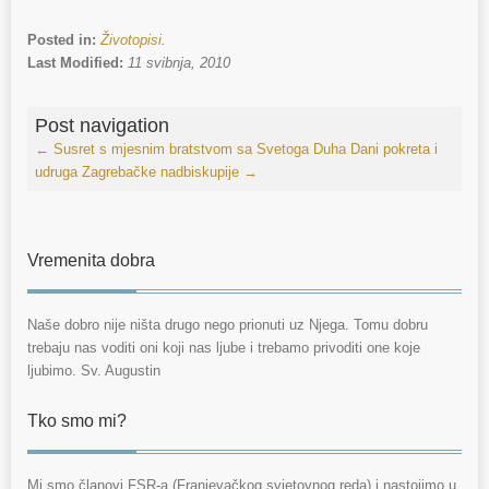
Posted in:
Životopisi
.
Last Modified:
11 svibnja, 2010
Post navigation
←
Susret s mjesnim bratstvom sa Svetoga Duha
Dani pokreta i
udruga Zagrebačke nadbiskupije
→
Vremenita dobra
Naše dobro nije ništa drugo nego prionuti uz Njega. Tomu dobru
trebaju nas voditi oni koji nas ljube i trebamo privoditi one koje
ljubimo. Sv. Augustin
Tko smo mi?
Mi smo članovi FSR-a (Franjevačkog svjetovnog reda) i nastojimo u