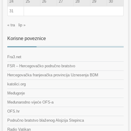
24
25
26
27
28
29
30
31
« tra
lip »
Korisne poveznice
Fra3.net
FSR – Hercegovačko područno bratstvo
Hercegovačka franjevačka provincija Uznesenja BDM
katolici.org
Međugorje
Međunarodno vijeće OFS-a
OFS.hr
Područno bratstvo blaženog Alojzija Stepinca
Radio Vatikan