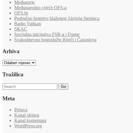
Međugorje
Međunarodno vijeće OFS-a
OFS.hr
Područno bratstvo blaženog Alojzija Stepinca
Radio Vatikan
SKAC
Socijalna inicijativa FSR-a i Frame
Svakodnevno bogoslužje Riječi i Časoslova
Arhiva
Arhiva
Tražilica
Go
Meta
Prijava
Kanal objava
Kanal komentara
WordPress.org