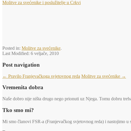
Molitve za svećenike i poslužitelje u Crkvi
Posted in:
Molitve za svećenike
.
Last Modified:
6 veljače, 2010
Post navigation
←
Pravilo Franjevačkoga svjetovnog reda
Molitve za svećenike
→
Vremenita dobra
Naše dobro nije ništa drugo nego prionuti uz Njega. Tomu dobru trebaj
Tko smo mi?
Mi smo članovi FSR-a (Franjevačkog svjetovnog reda) i nastojimo u svi