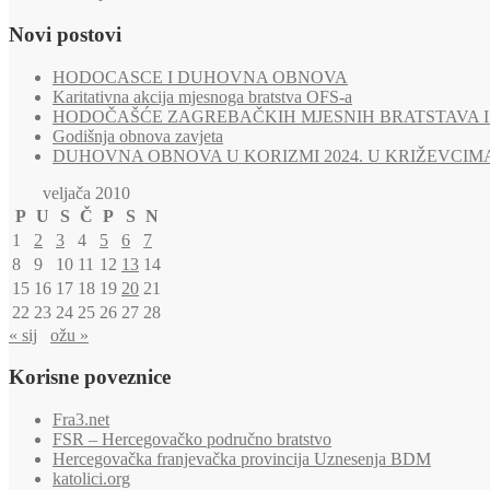
Novi postovi
HODOCASCE I DUHOVNA OBNOVA
Karitativna akcija mjesnoga bratstva OFS-a
HODOČAŠĆE ZAGREBAČKIH MJESNIH BRATSTAVA I 
Godišnja obnova zavjeta
DUHOVNA OBNOVA U KORIZMI 2024. U KRIŽEVCIM
veljača 2010
P
U
S
Č
P
S
N
1
2
3
4
5
6
7
8
9
10
11
12
13
14
15
16
17
18
19
20
21
22
23
24
25
26
27
28
« sij
ožu »
Korisne poveznice
Fra3.net
FSR – Hercegovačko područno bratstvo
Hercegovačka franjevačka provincija Uznesenja BDM
katolici.org