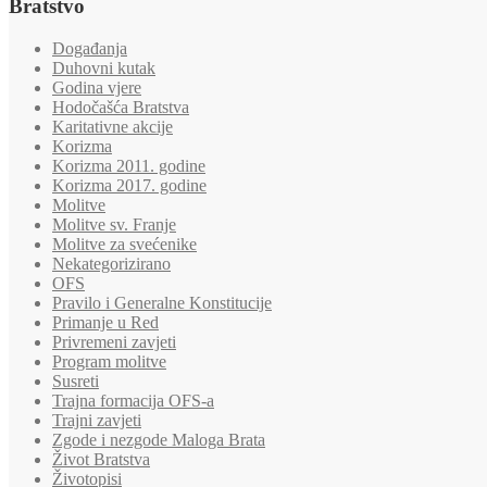
Bratstvo
Događanja
Duhovni kutak
Godina vjere
Hodočašća Bratstva
Karitativne akcije
Korizma
Korizma 2011. godine
Korizma 2017. godine
Molitve
Molitve sv. Franje
Molitve za svećenike
Nekategorizirano
OFS
Pravilo i Generalne Konstitucije
Primanje u Red
Privremeni zavjeti
Program molitve
Susreti
Trajna formacija OFS-a
Trajni zavjeti
Zgode i nezgode Maloga Brata
Život Bratstva
Životopisi