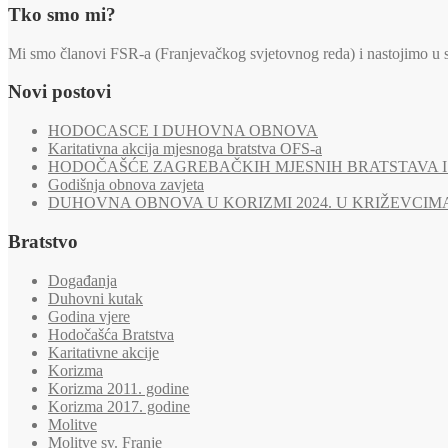
Tko smo mi?
Mi smo članovi FSR-a (Franjevačkog svjetovnog reda) i nastojimo u svi
Novi postovi
HODOCASCE I DUHOVNA OBNOVA
Karitativna akcija mjesnoga bratstva OFS-a
HODOČAŠĆE ZAGREBAČKIH MJESNIH BRATSTAVA I 
Godišnja obnova zavjeta
DUHOVNA OBNOVA U KORIZMI 2024. U KRIŽEVCIM
Bratstvo
Događanja
Duhovni kutak
Godina vjere
Hodočašća Bratstva
Karitativne akcije
Korizma
Korizma 2011. godine
Korizma 2017. godine
Molitve
Molitve sv. Franje