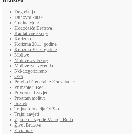
Bratstvo
Događanja
Duhovni kutak
Godina vjere
Hodočašća Bratstva
Karitativne akcije
Korizma
Korizma 2011. godine
Korizma 2017. godine
Molitve
Molitve sv. Franje
Molitve za svećenike
Nekategorizirano
OFS
Pravilo i Generalne Konstitucije
Primanje u Red
Privremeni zavjeti
Program molitve
Susreti
Trajna formacija OFS-a
Trajni zavjeti
Zgode i nezgode Maloga Brata
Život Bratstva
Životopisi