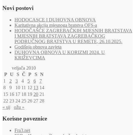
Novi postovi
HODOCASCE I DUHOVNA OBNOVA
Karitativna akcija mjesnoga bratstva OFS-a
HODOČAŠĆE ZAGREBAČKIH MJESNIH BRATSTAVA
I MJESNIH BRATSTAVA ZAGREBAČKOG
PODRUČNOG BRATSTVA U REMETE, 26.10.2025.
Godišnja obnova zavjeta
DUHOVNA OBNOVA U KORIZMI 2024. U
KRIŽEVCIMA
veljača 2010
P
U
S
Č
P
S
N
1
2
3
4
5
6
7
8
9
10
11
12
13
14
15
16
17
18
19
20
21
22
23
24
25
26
27
28
« sij
ožu »
Korisne poveznice
Fra3.net