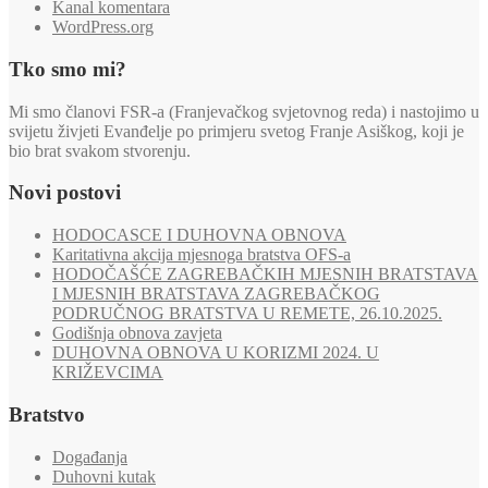
Kanal komentara
WordPress.org
Tko smo mi?
Mi smo članovi FSR-a (Franjevačkog svjetovnog reda) i nastojimo u
svijetu živjeti Evanđelje po primjeru svetog Franje Asiškog, koji je
bio brat svakom stvorenju.
Novi postovi
HODOCASCE I DUHOVNA OBNOVA
Karitativna akcija mjesnoga bratstva OFS-a
HODOČAŠĆE ZAGREBAČKIH MJESNIH BRATSTAVA
I MJESNIH BRATSTAVA ZAGREBAČKOG
PODRUČNOG BRATSTVA U REMETE, 26.10.2025.
Godišnja obnova zavjeta
DUHOVNA OBNOVA U KORIZMI 2024. U
KRIŽEVCIMA
Bratstvo
Događanja
Duhovni kutak