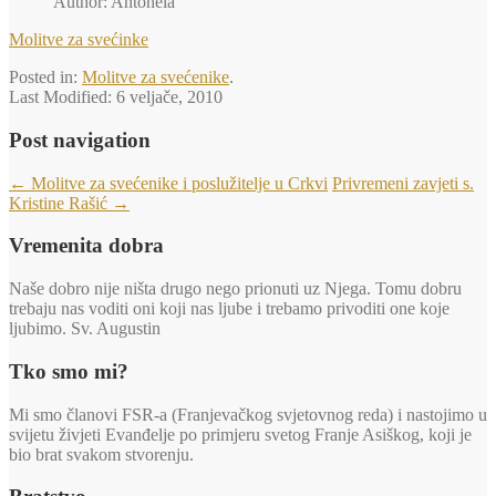
Author: Antonela
Molitve za svećinke
Posted in:
Molitve za svećenike
.
Last Modified:
6 veljače, 2010
Post navigation
←
Molitve za svećenike i poslužitelje u Crkvi
Privremeni zavjeti s.
Kristine Rašić
→
Vremenita dobra
Naše dobro nije ništa drugo nego prionuti uz Njega. Tomu dobru
trebaju nas voditi oni koji nas ljube i trebamo privoditi one koje
ljubimo. Sv. Augustin
Tko smo mi?
Mi smo članovi FSR-a (Franjevačkog svjetovnog reda) i nastojimo u
svijetu živjeti Evanđelje po primjeru svetog Franje Asiškog, koji je
bio brat svakom stvorenju.