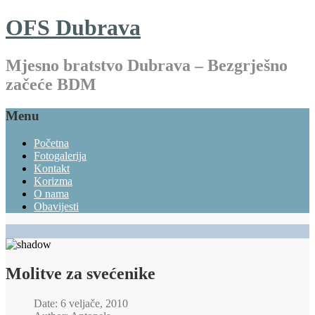
OFS Dubrava
Mjesno bratstvo Dubrava – Bezgrješno
začeće BDM
Menu
Početna
Fotogalerija
Kontakt
Korizma
O nama
Obavijesti
Molitve za svećenike
Date: 6 veljače, 2010