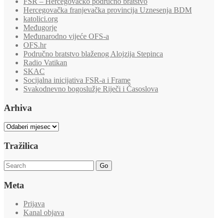
FSR – Hercegovačko područno bratstvo
Hercegovačka franjevačka provincija Uznesenja BDM
katolici.org
Međugorje
Međunarodno vijeće OFS-a
OFS.hr
Područno bratstvo blaženog Alojzija Stepinca
Radio Vatikan
SKAC
Socijalna inicijativa FSR-a i Frame
Svakodnevno bogoslužje Riječi i Časoslova
Arhiva
Arhiva
Tražilica
Go
Meta
Prijava
Kanal objava