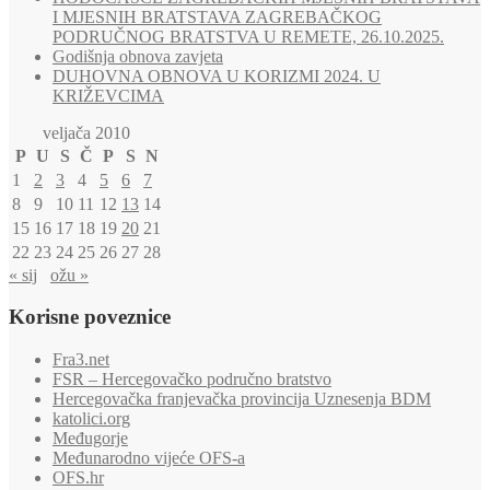
I MJESNIH BRATSTAVA ZAGREBAČKOG
PODRUČNOG BRATSTVA U REMETE, 26.10.2025.
Godišnja obnova zavjeta
DUHOVNA OBNOVA U KORIZMI 2024. U
KRIŽEVCIMA
veljača 2010
P
U
S
Č
P
S
N
1
2
3
4
5
6
7
8
9
10
11
12
13
14
15
16
17
18
19
20
21
22
23
24
25
26
27
28
« sij
ožu »
Korisne poveznice
Fra3.net
FSR – Hercegovačko područno bratstvo
Hercegovačka franjevačka provincija Uznesenja BDM
katolici.org
Međugorje
Međunarodno vijeće OFS-a
OFS.hr