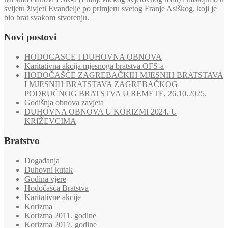
svijetu živjeti Evanđelje po primjeru svetog Franje Asiškog, koji je
bio brat svakom stvorenju.
Novi postovi
HODOCASCE I DUHOVNA OBNOVA
Karitativna akcija mjesnoga bratstva OFS-a
HODOČAŠĆE ZAGREBAČKIH MJESNIH BRATSTAVA
I MJESNIH BRATSTAVA ZAGREBAČKOG
PODRUČNOG BRATSTVA U REMETE, 26.10.2025.
Godišnja obnova zavjeta
DUHOVNA OBNOVA U KORIZMI 2024. U
KRIŽEVCIMA
Bratstvo
Događanja
Duhovni kutak
Godina vjere
Hodočašća Bratstva
Karitativne akcije
Korizma
Korizma 2011. godine
Korizma 2017. godine