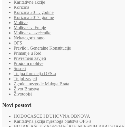
Karitativne akcije
Korizma
Korizma 2011. godine
Korizma 2017. godine
Molitve
Molitve sv. Franje
Molitve za svećenike
Nekategorizirano
OFS
Pravilo i Generalne Konstitucije
Primanje u Red
Privremeni zavjeti
Program molitve
Susreti
Trajna formacija OFS-a
Trajni zavjeti
Zgode i nezgode Maloga Brata
Život Bratstva
Životopisi
Novi postovi
HODOCASCE I DUHOVNA OBNOVA
Karitativna akcija mjesnoga bratstva OFS-a
HODOČAŠĆE ZAGREBAČKIH MJESNIH BRATSTAVA