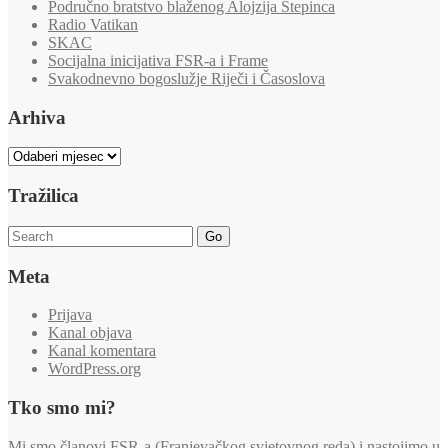
Područno bratstvo blaženog Alojzija Stepinca
Radio Vatikan
SKAC
Socijalna inicijativa FSR-a i Frame
Svakodnevno bogoslužje Riječi i Časoslova
Arhiva
Arhiva
Tražilica
Go
Meta
Prijava
Kanal objava
Kanal komentara
WordPress.org
Tko smo mi?
Mi smo članovi FSR-a (Franjevačkog svjetovnog reda) i nastojimo u