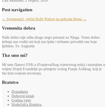
Last Modified:
2 veljače, 2010
Post navigation
←
Svemogući, vječni Bože
Poticaj na pohvalu Bogu
→
Vremenita dobra
Naše dobro nije ništa drugo nego prionuti uz Njega. Tomu dobru
trebaju nas voditi oni koji nas ljube i trebamo privoditi one koje
ljubimo. Sv. Augustin
Tko smo mi?
Mi smo članovi FSR-a (Franjevačkog svjetovnog reda) i nastojimo u
svijetu živjeti Evanđelje po primjeru svetog Franje Asiškog, koji je
bio brat svakom stvorenju.
Bratstvo
Događanja
Duhovni kutak
Godina vjere
Hodočašća Bratstva