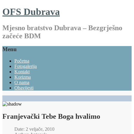
OFS Dubrava
Mjesno bratstvo Dubrava – Bezgrješno
začeće BDM
Menu
Početna
Fotogalerija
Kontakt
Korizma
O nama
Obavijesti
Franjevački Tebe Boga hvalimo
Date: 2 veljače, 2010