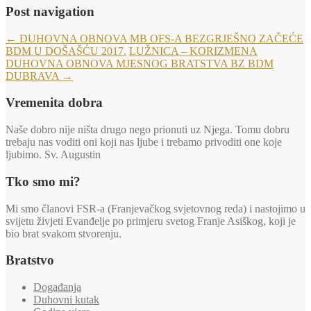
Post navigation
←
DUHOVNA OBNOVA MB OFS-A BEZGRJEŠNO ZAČEĆE
BDM U DOŠAŠĆU 2017.
LUŽNICA – KORIZMENA
DUHOVNA OBNOVA MJESNOG BRATSTVA BZ BDM
DUBRAVA
→
Vremenita dobra
Naše dobro nije ništa drugo nego prionuti uz Njega. Tomu dobru
trebaju nas voditi oni koji nas ljube i trebamo privoditi one koje
ljubimo. Sv. Augustin
Tko smo mi?
Mi smo članovi FSR-a (Franjevačkog svjetovnog reda) i nastojimo u
svijetu živjeti Evanđelje po primjeru svetog Franje Asiškog, koji je
bio brat svakom stvorenju.
Bratstvo
Događanja
Duhovni kutak