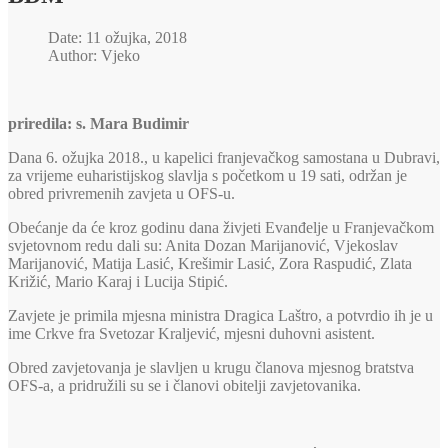
Date: 11 ožujka, 2018
Author: Vjeko
priredila: s. Mara Budimir
Dana 6. ožujka 2018., u kapelici franjevačkog samostana u Dubravi,
za vrijeme euharistijskog slavlja s početkom u 19 sati, održan je
obred privremenih zavjeta u OFS-u.
Obećanje da će kroz godinu dana živjeti Evanđelje u Franjevačkom
svjetovnom redu dali su: Anita Dozan Marijanović, Vjekoslav
Marijanović, Matija Lasić, Krešimir Lasić, Zora Raspudić, Zlata
Križić, Mario Karaj i Lucija Stipić.
Zavjete je primila mjesna ministra Dragica Laštro, a potvrdio ih je u
ime Crkve fra Svetozar Kraljević, mjesni duhovni asistent.
Obred zavjetovanja je slavljen u krugu članova mjesnog bratstva
OFS-a, a pridružili su se i članovi obitelji zavjetovanika.