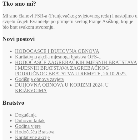
Tko smo mi?
Mi smo članovi FSR-a (Franjevačkog svjetovnog reda) i nastojimo u
svijetu živjeti Evanđelje po primjeru svetog Franje Asiškog, koji je
bio brat svakom stvorenju.
Novi postovi
HODOCASCE I DUHOVNA OBNOVA
Karitativna akcija mjesnoga bratstva OFS-a
HODOČAŠĆE ZAGREBAČKIH MJESNIH BRATSTAVA
I MJESNIH BRATSTAVA ZAGREBAČKOG
PODRUČNOG BRATSTVA U REMETE, 26.10.2025.
Godišnja obnova zavjeta
DUHOVNA OBNOVA U KORIZMI 2024. U
KRIŽEVCIMA
Bratstvo
Događanja
Duhovni kutak
Godina vjere
Hodočašća Bratstva
Karitativne akcije