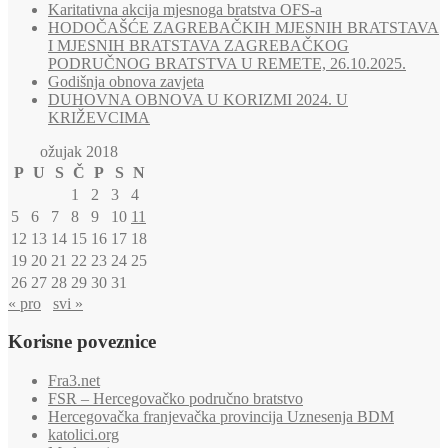
Karitativna akcija mjesnoga bratstva OFS-a
HODOČAŠĆE ZAGREBAČKIH MJESNIH BRATSTAVA
I MJESNIH BRATSTAVA ZAGREBAČKOG
PODRUČNOG BRATSTVA U REMETE, 26.10.2025.
Godišnja obnova zavjeta
DUHOVNA OBNOVA U KORIZMI 2024. U
KRIŽEVCIMA
ožujak 2018
P
U
S
Č
P
S
N
1
2
3
4
5
6
7
8
9
10
11
12
13
14
15
16
17
18
19
20
21
22
23
24
25
26
27
28
29
30
31
« pro
svi »
Korisne poveznice
Fra3.net
FSR – Hercegovačko područno bratstvo
Hercegovačka franjevačka provincija Uznesenja BDM
katolici.org