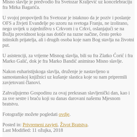
Misno slavlje je predvodio fra Svetozar Kraljević uz koncelebraciju
fra Mirka Bagarića.
U svojoj propovijedi fra Svetozar je istaknuo da je poziv i poslanje
OFS a živjeti Evanđelje po uzoru na svetoga Franju, ne izolirano,
nego uvijek u zajedništvu s Crkvom i u Crkvi, oslanjajući se na
Božju providnost koja nas dotiče na razne načine, često preko
istinskih prijatelja, ali i drugih osoba koje nam Bog stavlja na životni
put.
U asistenciji, za vrijeme Misnog slavlja, bili su fra Zlatko Ćorić i fra
Marko Galić, dok je fra Marko Bandić animirao Misno slavlje.
Nakon euharistijskoga slavlja, druženje je nastavljeno u
samostanskoj knjižnici uz kušanje slastica koje su nam pripremili
zavjetovani članovi.
Zahvaljujemo Gospodinu za ovaj prekrasan slavljenički dan, kao i
za sve sestre i braću koji su danas darovani našemu Mjesnom
bratstvu.
Fotografije možete pogledati
ovdje
.
Posted in:
Privremeni zavjeti
,
Život Bratstva
.
Last Modified:
11 ožujka, 2018