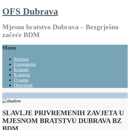
OFS Dubrava
Mjesno bratstvo Dubrava – Bezgrješno
začeće BDM
Menu
Početna
Fotogalerija
Kontakt
Korizma
O nama
Obavijesti
SLAVLJE PRIVREMENIH ZAVJETA U
MJESNOM BRATSTVU DUBRAVA BZ
BDM