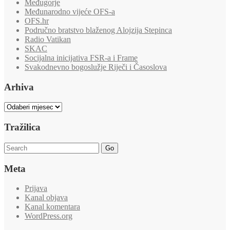
Međugorje
Međunarodno vijeće OFS-a
OFS.hr
Područno bratstvo blaženog Alojzija Stepinca
Radio Vatikan
SKAC
Socijalna inicijativa FSR-a i Frame
Svakodnevno bogoslužje Riječi i Časoslova
Arhiva
Arhiva
Tražilica
Go
Meta
Prijava
Kanal objava
Kanal komentara
WordPress.org