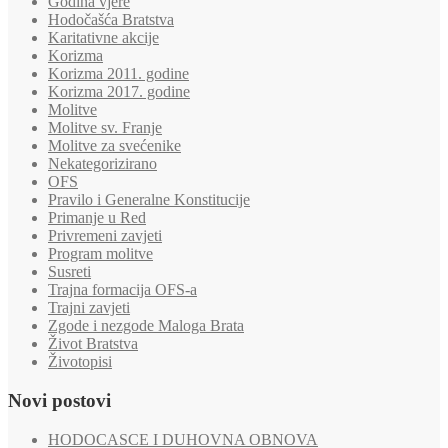
Godina vjere
Hodočašća Bratstva
Karitativne akcije
Korizma
Korizma 2011. godine
Korizma 2017. godine
Molitve
Molitve sv. Franje
Molitve za svećenike
Nekategorizirano
OFS
Pravilo i Generalne Konstitucije
Primanje u Red
Privremeni zavjeti
Program molitve
Susreti
Trajna formacija OFS-a
Trajni zavjeti
Zgode i nezgode Maloga Brata
Život Bratstva
Životopisi
Novi postovi
HODOCASCE I DUHOVNA OBNOVA