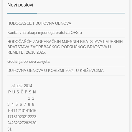
Novi postovi
HODOCASCE I DUHOVNA OBNOVA
Karitativna akcija mjesnoga bratstva OFS-a
HODOČAŠĆE ZAGREBAČKIH MJESNIH BRATSTAVA I MJESNIH
BRATSTAVA ZAGREBAČKOG PODRUČNOG BRATSTVA U
REMETE, 26.10.2025.
Godišnja obnova zavjeta
DUHOVNA OBNOVA U KORIZMI 2024. U KRIŽEVCIMA
ožujak 2014
P
U
S
Č
P
S
N
1
2
3
4
5
6
7
8
9
10
11
12
13
14
15
16
17
18
19
20
21
22
23
24
25
26
27
28
29
30
31