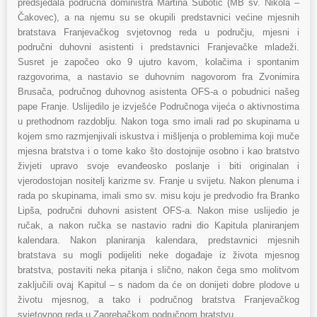
predsjedala područna doministra Martina Subotić (MB sv. Nikola –
Čakovec), a na njemu su se okupili predstavnici većine mjesnih
bratstava Franjevačkog svjetovnog reda u području, mjesni i
područni duhovni asistenti i predstavnici Franjevačke mladeži.
Susret je započeo oko 9 ujutro kavom, kolačima i spontanim
razgovorima, a nastavio se duhovnim nagovorom fra Zvonimira
Brusača, područnog duhovnog asistenta OFS-a o pobudnici našeg
pape Franje. Uslijedilo je izvješće Područnoga vijeća o aktivnostima
u prethodnom razdoblju. Nakon toga smo imali rad po skupinama u
kojem smo razmjenjivali iskustva i mišljenja o problemima koji muče
mjesna bratstva i o tome kako što dostojnije osobno i kao bratstvo
živjeti upravo svoje evanđeosko poslanje i biti originalan i
vjerodostojan nositelj karizme sv. Franje u svijetu. Nakon plenuma i
rada po skupinama, imali smo sv. misu koju je predvodio fra Branko
Lipša, područni duhovni asistent OFS-a. Nakon mise uslijedio je
ručak, a nakon ručka se nastavio radni dio Kapitula planiranjem
kalendara. Nakon planiranja kalendara, predstavnici mjesnih
bratstava su mogli podijeliti neke događaje iz života mjesnog
bratstva, postaviti neka pitanja i slično, nakon čega smo molitvom
zaključili ovaj Kapitul – s nadom da će on donijeti dobre plodove u
životu mjesnog, a tako i područnog bratstva Franjevačkog
svjetovnog reda u Zagrebačkom područnom bratstvu.