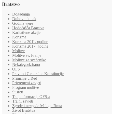
Bratstvo
Događanja
Duhovni kutak
Godina vjere
Hodočašća Bratstva
Karitativne akcije
Korizma
Korizma 2011. godine
Korizma 2017. godine
Molitve
Molitve sv. Franje
Molitve za svećenike
Nekategorizirano
OFS
Pravilo i Generalne Konstitucije
Primanje u Red
Privremeni zavjeti
Program molitve
Susreti
Trajna formacija OFS-a
Trajni zavjeti
Zgode i nezgode Maloga Brata
Život Bratstva