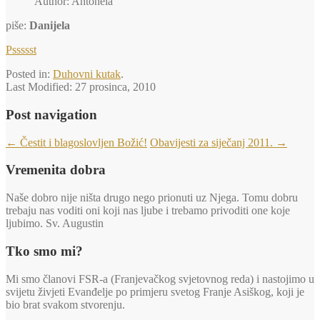
Author: Antonela
piše:
Danijela
Pssssst
Posted in:
Duhovni kutak
.
Last Modified:
27 prosinca, 2010
Post navigation
←
Čestit i blagoslovljen Božić!
Obavijesti za siječanj 2011.
→
Vremenita dobra
Naše dobro nije ništa drugo nego prionuti uz Njega. Tomu dobru
trebaju nas voditi oni koji nas ljube i trebamo privoditi one koje
ljubimo. Sv. Augustin
Tko smo mi?
Mi smo članovi FSR-a (Franjevačkog svjetovnog reda) i nastojimo u
svijetu živjeti Evanđelje po primjeru svetog Franje Asiškog, koji je
bio brat svakom stvorenju.