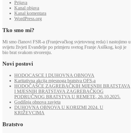
Prijava
Kanal objava
Kanal komentara
WordPress.org
Tko smo mi?
Mi smo članovi FSR-a (Franjevačkog svjetovnog reda) i nastojimo u
svijetu živjeti Evanđelje po primjeru svetog Franje Asiškog, koji je
bio brat svakom stvorenju.
Novi postovi
HODOCASCE I DUHOVNA OBNOVA
Karitativna akcija mjesnoga bratstva OFS-a
HODOČAŠĆE ZAGREBAČKIH MJESNIH BRATSTAVA
I MJESNIH BRATSTAVA ZAGREBAČKOG
PODRUČNOG BRATSTVA U REMETE, 26.10.2025.
Godišnja obnova zavjeta
DUHOVNA OBNOVA U KORIZMI 2024. U
KRIŽEVCIMA
Bratstvo