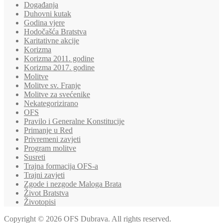
Događanja
Duhovni kutak
Godina vjere
Hodočašća Bratstva
Karitativne akcije
Korizma
Korizma 2011. godine
Korizma 2017. godine
Molitve
Molitve sv. Franje
Molitve za svećenike
Nekategorizirano
OFS
Pravilo i Generalne Konstitucije
Primanje u Red
Privremeni zavjeti
Program molitve
Susreti
Trajna formacija OFS-a
Trajni zavjeti
Zgode i nezgode Maloga Brata
Život Bratstva
Životopisi
Copyright © 2026 OFS Dubrava. All rights reserved.