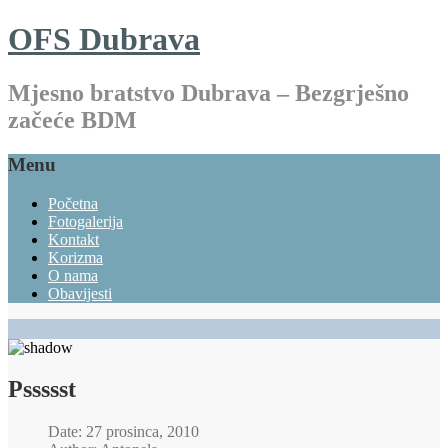
OFS Dubrava
Mjesno bratstvo Dubrava – Bezgrješno
začeće BDM
Menu
Početna
Fotogalerija
Kontakt
Korizma
O nama
Obavijesti
Pssssst
Date: 27 prosinca, 2010