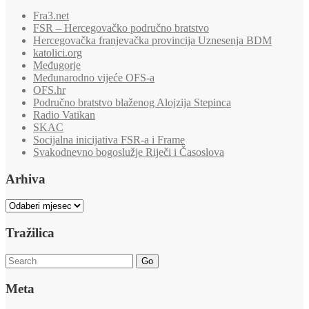
Fra3.net
FSR – Hercegovačko područno bratstvo
Hercegovačka franjevačka provincija Uznesenja BDM
katolici.org
Međugorje
Međunarodno vijeće OFS-a
OFS.hr
Područno bratstvo blaženog Alojzija Stepinca
Radio Vatikan
SKAC
Socijalna inicijativa FSR-a i Frame
Svakodnevno bogoslužje Riječi i Časoslova
Arhiva
Arhiva
Tražilica
Go
Meta