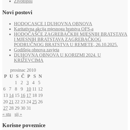
Životopisi
Novi postovi
HODOCASCE I DUHOVNA OBNOVA
Karitativna akcija mjesnoga bratstva OFS-a
HODOČAŠĆE ZAGREBAČKIH MJESNIH BRATSTAVA
I MJESNIH BRATSTAVA ZAGREBAČKOG
PODRUČNOG BRATSTVA U REMETE, 26.10.2025.
Godišnja obnova zavjeta
DUHOVNA OBNOVA U KORIZMI 2024. U
KRIŽEVCIMA
prosinac 2010
P
U
S
Č
P
S
N
1
2
3
4
5
6
7
8
9
10
11
12
13
14
15
16
17
18
19
20
21
22
23
24
25
26
27
28
29
30
31
« stu
sij »
Korisne poveznice