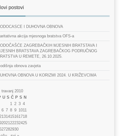
ovi postovi
ODOCASCE I DUHOVNA OBNOVA
aritativna akcija mjesnoga bratstva OFS-a
ODOČAŠĆE ZAGREBAČKIH MJESNIH BRATSTAVA I
JESNIH BRATSTAVA ZAGREBAČKOG PODRUČNOG
RATSTVA U REMETE, 26.10.2025.
odišnja obnova zavjeta
UHOVNA OBNOVA U KORIZMI 2024. U KRIŽEVCIMA
travanj 2010
P
U
S
Č
P
S
N
1
2
3
4
6
7
8
9
10
11
2
13
14
15
16
17
18
9
20
21
22
23
24
25
6
27
28
29
30
 ožu
svi »