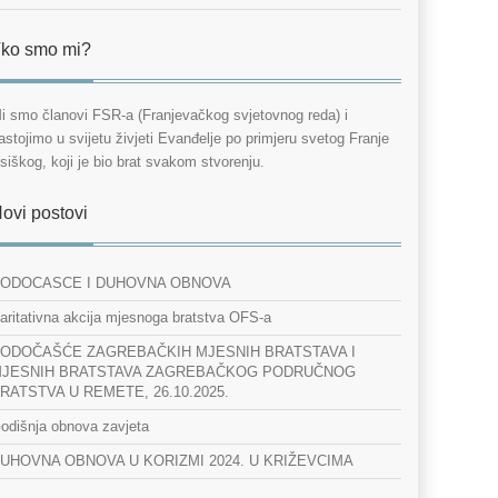
ko smo mi?
i smo članovi FSR-a (Franjevačkog svjetovnog reda) i
astojimo u svijetu živjeti Evanđelje po primjeru svetog Franje
siškog, koji je bio brat svakom stvorenju.
ovi postovi
ODOCASCE I DUHOVNA OBNOVA
aritativna akcija mjesnoga bratstva OFS-a
ODOČAŠĆE ZAGREBAČKIH MJESNIH BRATSTAVA I
JESNIH BRATSTAVA ZAGREBAČKOG PODRUČNOG
RATSTVA U REMETE, 26.10.2025.
odišnja obnova zavjeta
UHOVNA OBNOVA U KORIZMI 2024. U KRIŽEVCIMA