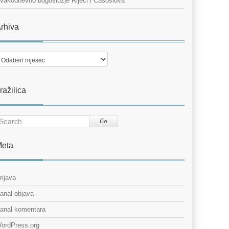
vakodnevno bogoslužje Riječi i Časoslova
rhiva
rhiva
ražilica
Go
eta
rijava
anal objava
anal komentara
ordPress.org