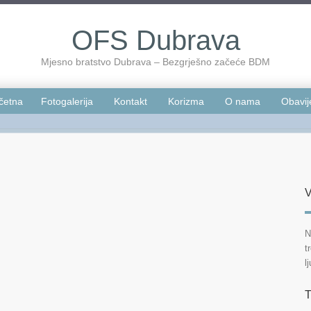
OFS Dubrava
Mjesno bratstvo Dubrava – Bezgrješno začeće BDM
četna
Fotogalerija
Kontakt
Korizma
O nama
Obavij
V
N
t
l
T