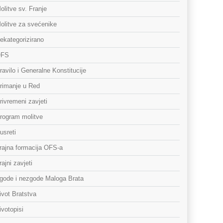
olitve sv. Franje
olitve za svećenike
ekategorizirano
FS
ravilo i Generalne Konstitucije
rimanje u Red
rivremeni zavjeti
rogram molitve
usreti
rajna formacija OFS-a
rajni zavjeti
gode i nezgode Maloga Brata
ivot Bratstva
ivotopisi