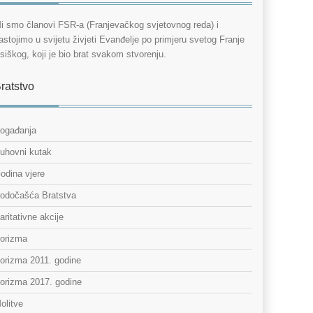
i smo članovi FSR-a (Franjevačkog svjetovnog reda) i
astojimo u svijetu živjeti Evanđelje po primjeru svetog Franje
siškog, koji je bio brat svakom stvorenju.
ratstvo
ogađanja
uhovni kutak
odina vjere
odočašća Bratstva
aritativne akcije
orizma
orizma 2011. godine
orizma 2017. godine
olitve