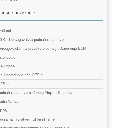
orisne poveznice
ra3.net
SR – Hercegovačko područno bratstvo
ercegovačka franjevačka provincija Uznesenja BDM
atolici.org
eđugorje
eđunarodno vijeće OFS-a
FS.hr
odručno bratstvo blaženog Alojzija Stepinca
adio Vatikan
KAC
ocijalna inicijativa FSR-a i Frame