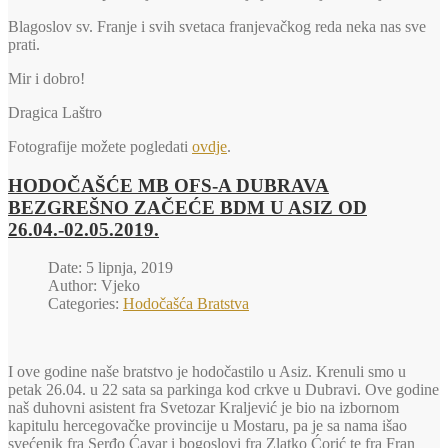
Blagoslov sv. Franje i svih svetaca franjevačkog reda neka nas sve
prati.
Mir i dobro!
Dragica Laštro
Fotografije možete pogledati
ovdje
.
HODOČAŠĆE MB OFS-A DUBRAVA
BEZGREŠNO ZAČEĆE BDM U ASIZ OD
26.04.-02.05.2019.
Date: 5 lipnja, 2019
Author: Vjeko
Categories:
Hodočašća Bratstva
I ove godine naše bratstvo je hodočastilo u Asiz. Krenuli smo u
petak 26.04. u 22 sata sa parkinga kod crkve u Dubravi. Ove godine
naš duhovni asistent fra Svetozar Kraljević je bio na izbornom
kapitulu hercegovačke provincije u Mostaru, pa je sa nama išao
svećenik fra Serđo Ćavar i bogoslovi fra Zlatko Ćorić te fra Fran