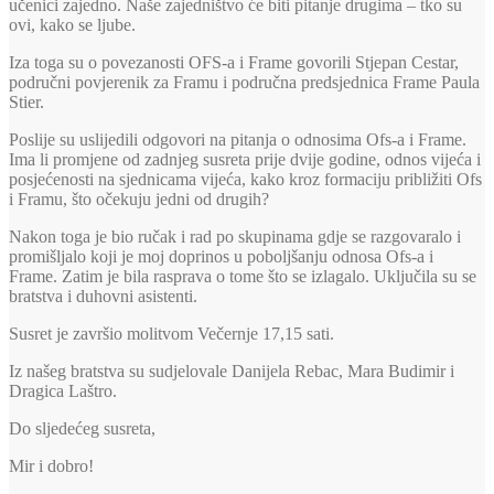
učenici zajedno. Naše zajedništvo će biti pitanje drugima – tko su
ovi, kako se ljube.
Iza toga su o povezanosti OFS-a i Frame govorili Stjepan Cestar,
područni povjerenik za Framu i područna predsjednica Frame Paula
Stier.
Poslije su uslijedili odgovori na pitanja o odnosima Ofs-a i Frame.
Ima li promjene od zadnjeg susreta prije dvije godine, odnos vijeća i
posjećenosti na sjednicama vijeća, kako kroz formaciju približiti Ofs
i Framu, što očekuju jedni od drugih?
Nakon toga je bio ručak i rad po skupinama gdje se razgovaralo i
promišljalo koji je moj doprinos u poboljšanju odnosa Ofs-a i
Frame. Zatim je bila rasprava o tome što se izlagalo. Uključila su se
bratstva i duhovni asistenti.
Susret je završio molitvom Večernje 17,15 sati.
Iz našeg bratstva su sudjelovale Danijela Rebac, Mara Budimir i
Dragica Laštro.
Do sljedećeg susreta,
Mir i dobro!