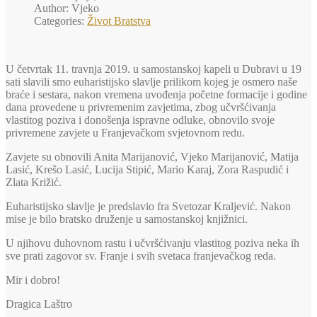
Author: Vjeko
Categories:
Život Bratstva
U četvrtak 11. travnja 2019. u samostanskoj kapeli u Dubravi u 19
sati slavili smo euharistijsko slavlje prilikom kojeg je osmero naše
braće i sestara, nakon vremena uvođenja početne formacije i godine
dana provedene u privremenim zavjetima, zbog učvršćivanja
vlastitog poziva i donošenja ispravne odluke, obnovilo svoje
privremene zavjete u Franjevačkom svjetovnom redu.
Zavjete su obnovili Anita Marijanović, Vjeko Marijanović, Matija
Lasić, Krešo Lasić, Lucija Stipić, Mario Karaj, Zora Raspudić i
Zlata Križić.
Euharistijsko slavlje je predslavio fra Svetozar Kraljević. Nakon
mise je bilo bratsko druženje u samostanskoj knjižnici.
U njihovu duhovnom rastu i učvršćivanju vlastitog poziva neka ih
sve prati zagovor sv. Franje i svih svetaca franjevačkog reda.
Mir i dobro!
Dragica Laštro