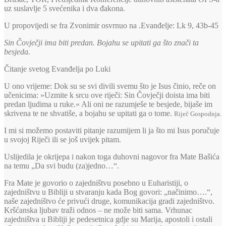
uz suslavlje 5 svećenika i dva đakona.
U propovijedi se fra Zvonimir osvrnuo na .Evanđelje: Lk 9, 43b-45
Sin Čovječji ima biti predan. Bojahu se upitati ga što znači ta
besjeda.
Čitanje svetog Evanđelja po Luki
U ono vrijeme: Dok su se svi divili svemu što je Isus činio, reče on
učenicima: »Uzmite k srcu ove riječi: Sin Čovječji doista ima biti
predan ljudima u ruke.« Ali oni ne razumješe te besjede, bijaše im
skrivena te ne shvatiše, a bojahu se upitati ga o tome.
Riječ Gospodnja.
I mi si možemo postaviti pitanje razumijem li ja što mi Isus poručuje
u svojoj Riječi ili se još uvijek pitam.
Uslijedila je okrijepa i nakon toga duhovni nagovor fra Mate Bašića
na temu „Da svi budu (za)jedno…“.
Fra Mate je govorio o zajedništvu posebno u Euharistiji, o
zajedništvu u Bibliji u stvaranju kada Bog govori: „načinimo….“,
naše zajedništvo će privući druge, komunikacija gradi zajedništvo.
Kršćanska ljubav traži odnos – ne može biti sama. Vrhunac
zajedništva u Bibliji je pedesetnica gdje su Marija, apostoli i ostali