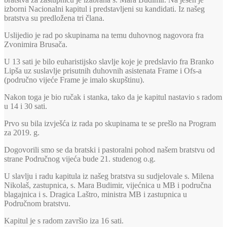
izborni Nacionalni kapitul i predstavljeni su kandidati. Iz našeg
bratstva su predložena tri člana.
Uslijedio je rad po skupinama na temu duhovnog nagovora fra
Zvonimira Brusača.
U 13 sati je bilo euharistijsko slavlje koje je predslavio fra Branko
Lipša uz suslavlje prisutnih duhovnih asistenata Frame i Ofs-a
(područno vijeće Frame je imalo skupštinu).
Nakon toga je bio ručak i stanka, tako da je kapitul nastavio s radom
u 14 i 30 sati.
Prvo su bila izvješća iz rada po skupinama te se prešlo na Program
za 2019. g.
Dogovorili smo se da bratski i pastoralni pohod našem bratstvu od
strane Područnog vijeća bude 21. studenog o.g.
U slavlju i radu kapitula iz našeg bratstva su sudjelovale s. Milena
Nikolaš, zastupnica, s. Mara Budimir, vijećnica u MB i područna
blagajnica i s. Dragica Laštro, ministra MB i zastupnica u
Područnom bratstvu.
Kapitul je s radom završio iza 16 sati.