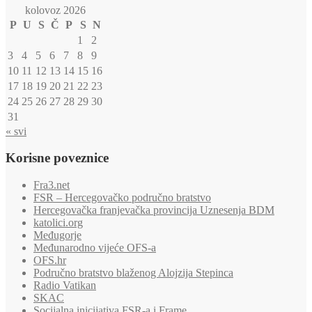
kolovoz 2026
P
U
S
Č
P
S
N
1
2
3
4
5
6
7
8
9
10
11
12
13
14
15
16
17
18
19
20
21
22
23
24
25
26
27
28
29
30
31
« svi
Korisne poveznice
Fra3.net
FSR – Hercegovačko područno bratstvo
Hercegovačka franjevačka provincija Uznesenja BDM
katolici.org
Međugorje
Međunarodno vijeće OFS-a
OFS.hr
Područno bratstvo blaženog Alojzija Stepinca
Radio Vatikan
SKAC
Socijalna inicijativa FSR-a i Frame