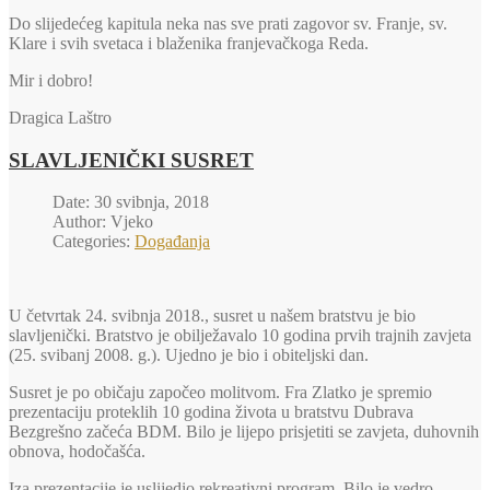
Do slijedećeg kapitula neka nas sve prati zagovor sv. Franje, sv.
Klare i svih svetaca i blaženika franjevačkoga Reda.
Mir i dobro!
Dragica Laštro
SLAVLJENIČKI SUSRET
Date: 30 svibnja, 2018
Author: Vjeko
Categories:
Događanja
U četvrtak 24. svibnja 2018., susret u našem bratstvu je bio
slavljenički. Bratstvo je obilježavalo 10 godina prvih trajnih zavjeta
(25. svibanj 2008. g.). Ujedno je bio i obiteljski dan.
Susret je po običaju započeo molitvom. Fra Zlatko je spremio
prezentaciju proteklih 10 godina života u bratstvu Dubrava
Bezgrešno začeća BDM. Bilo je lijepo prisjetiti se zavjeta, duhovnih
obnova, hodočašća.
Iza prezentacije je uslijedio rekreativni program. Bilo je vedro,