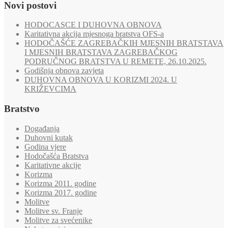
Novi postovi
HODOCASCE I DUHOVNA OBNOVA
Karitativna akcija mjesnoga bratstva OFS-a
HODOČAŠĆE ZAGREBAČKIH MJESNIH BRATSTAVA
I MJESNIH BRATSTAVA ZAGREBAČKOG
PODRUČNOG BRATSTVA U REMETE, 26.10.2025.
Godišnja obnova zavjeta
DUHOVNA OBNOVA U KORIZMI 2024. U
KRIŽEVCIMA
Bratstvo
Događanja
Duhovni kutak
Godina vjere
Hodočašća Bratstva
Karitativne akcije
Korizma
Korizma 2011. godine
Korizma 2017. godine
Molitve
Molitve sv. Franje
Molitve za svećenike