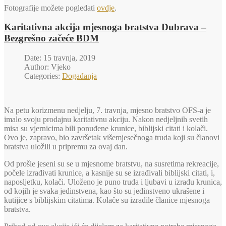
Fotografije možete pogledati
ovdje
.
Karitativna akcija mjesnoga bratstva Dubrava –
Bezgrešno začeće BDM
Date: 15 travnja, 2019
Author: Vjeko
Categories:
Događanja
Na petu korizmenu nedjelju, 7. travnja, mjesno bratstvo OFS-a je
imalo svoju prodajnu karitativnu akciju. Nakon nedjeljnih svetih
misa su vjernicima bili ponuđene krunice, biblijski citati i kolači.
Ovo je, zapravo, bio završetak višemjesečnoga truda koji su članovi
bratstva uložili u pripremu za ovaj dan.
Od prošle jeseni su se u mjesnome bratstvu, na susretima rekreacije,
počele izrađivati krunice, a kasnije su se izrađivali biblijski citati, i,
naposljetku, kolači. Uloženo je puno truda i ljubavi u izradu krunica,
od kojih je svaka jedinstvena, kao što su jedinstveno ukrašene i
kutijice s biblijskim citatima. Kolače su izradile članice mjesnoga
bratstva.