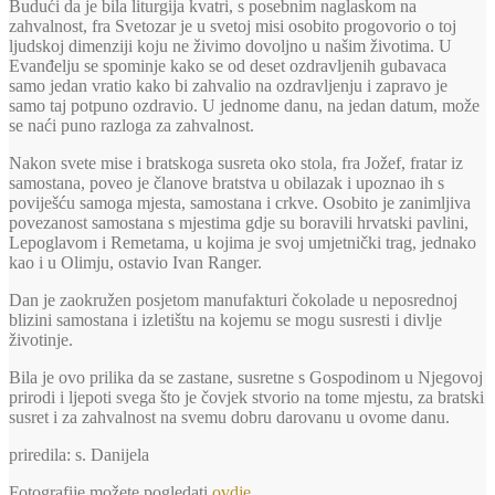
Budući da je bila liturgija kvatri, s posebnim naglaskom na
zahvalnost, fra Svetozar je u svetoj misi osobito progovorio o toj
ljudskoj dimenziji koju ne živimo dovoljno u našim životima. U
Evanđelju se spominje kako se od deset ozdravljenih gubavaca
samo jedan vratio kako bi zahvalio na ozdravljenju i zapravo je
samo taj potpuno ozdravio. U jednome danu, na jedan datum, može
se naći puno razloga za zahvalnost.
Nakon svete mise i bratskoga susreta oko stola, fra Jožef, fratar iz
samostana, poveo je članove bratstva u obilazak i upoznao ih s
poviješću samoga mjesta, samostana i crkve. Osobito je zanimljiva
povezanost samostana s mjestima gdje su boravili hrvatski pavlini,
Lepoglavom i Remetama, u kojima je svoj umjetnički trag, jednako
kao i u Olimju, ostavio Ivan Ranger.
Dan je zaokružen posjetom manufakturi čokolade u neposrednoj
blizini samostana i izletištu na kojemu se mogu susresti i divlje
životinje.
Bila je ovo prilika da se zastane, susretne s Gospodinom u Njegovoj
prirodi i ljepoti svega što je čovjek stvorio na tome mjestu, za bratski
susret i za zahvalnost na svemu dobru darovanu u ovome danu.
priredila: s. Danijela
Fotografije možete pogledati
ovdje
.