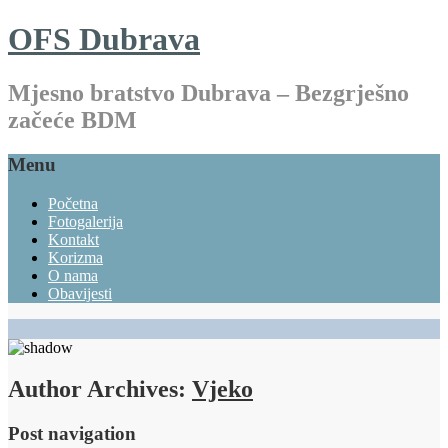
OFS Dubrava
Mjesno bratstvo Dubrava – Bezgrješno
začeće BDM
Menu
Početna
Fotogalerija
Kontakt
Korizma
O nama
Obavijesti
Author Archives:
Vjeko
Post navigation