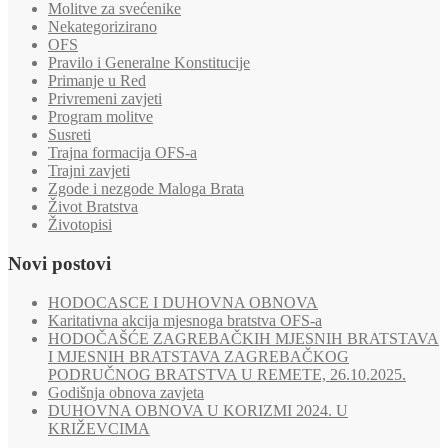
Molitve za svećenike
Nekategorizirano
OFS
Pravilo i Generalne Konstitucije
Primanje u Red
Privremeni zavjeti
Program molitve
Susreti
Trajna formacija OFS-a
Trajni zavjeti
Zgode i nezgode Maloga Brata
Život Bratstva
Životopisi
Novi postovi
HODOCASCE I DUHOVNA OBNOVA
Karitativna akcija mjesnoga bratstva OFS-a
HODOČAŠĆE ZAGREBAČKIH MJESNIH BRATSTAVA
I MJESNIH BRATSTAVA ZAGREBAČKOG
PODRUČNOG BRATSTVA U REMETE, 26.10.2025.
Godišnja obnova zavjeta
DUHOVNA OBNOVA U KORIZMI 2024. U
KRIŽEVCIMA