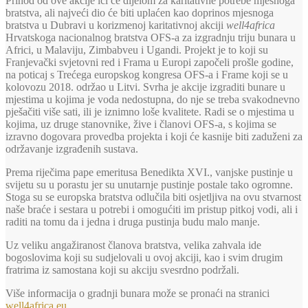
Prihod od ove akcije ići će dijelom za karitativne potrebe mjesnoga
bratstva, ali najveći dio će biti uplaćen kao doprinos mjesnoga
bratstva u Dubravi u korizmenoj karitativnoj akciji
well4africa
Hrvatskoga nacionalnog bratstva OFS-a za izgradnju triju bunara u
Africi, u Malaviju, Zimbabveu i Ugandi. Projekt je to koji su
Franjevački svjetovni red i Frama u Europi započeli prošle godine,
na poticaj s Trećega europskog kongresa OFS-a i Frame koji se u
kolovozu 2018. održao u Litvi. Svrha je akcije izgraditi bunare u
mjestima u kojima je voda nedostupna, do nje se treba svakodnevno
pješačiti više sati, ili je iznimno loše kvalitete. Radi se o mjestima u
kojima, uz druge stanovnike, žive i članovi OFS-a, s kojima se
izravno dogovara provedba projekta i koji će kasnije biti zaduženi za
održavanje izgrađenih sustava.
Prema riječima pape emeritusa Benedikta XVI., vanjske pustinje u
svijetu su u porastu jer su unutarnje pustinje postale tako ogromne.
Stoga su se europska bratstva odlučila biti osjetljiva na ovu stvarnost
naše braće i sestara u potrebi i omogućiti im pristup pitkoj vodi, ali i
raditi na tomu da i jedna i druga pustinja budu malo manje.
Uz veliku angažiranost članova bratstva, velika zahvala ide
bogoslovima koji su sudjelovali u ovoj akciji, kao i svim drugim
fratrima iz samostana koji su akciju svesrdno podržali.
Više informacija o gradnji bunara može se pronaći na stranici
well4africa.eu
.