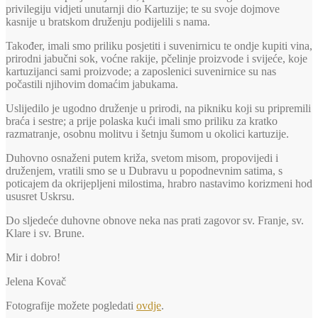
privilegiju vidjeti unutarnji dio Kartuzije; te su svoje dojmove
kasnije u bratskom druženju podijelili s nama.
Također, imali smo priliku posjetiti i suvenirnicu te ondje kupiti vina,
prirodni jabučni sok, voćne rakije, pčelinje proizvode i svijeće, koje
kartuzijanci sami proizvode; a zaposlenici suvenirnice su nas
počastili njihovim domaćim jabukama.
Uslijedilo je ugodno druženje u prirodi, na pikniku koji su pripremili
braća i sestre; a prije polaska kući imali smo priliku za kratko
razmatranje, osobnu molitvu i šetnju šumom u okolici kartuzije.
Duhovno osnaženi putem križa, svetom misom, propovijedi i
druženjem, vratili smo se u Dubravu u popodnevnim satima, s
poticajem da okrijepljeni milostima, hrabro nastavimo korizmeni hod
ususret Uskrsu.
Do sljedeće duhovne obnove neka nas prati zagovor sv. Franje, sv.
Klare i sv. Brune.
Mir i dobro!
Jelena Kovač
Fotografije možete pogledati
ovdje
.