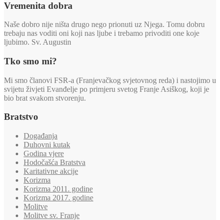
Vremenita dobra
Naše dobro nije ništa drugo nego prionuti uz Njega. Tomu dobru
trebaju nas voditi oni koji nas ljube i trebamo privoditi one koje
ljubimo. Sv. Augustin
Tko smo mi?
Mi smo članovi FSR-a (Franjevačkog svjetovnog reda) i nastojimo u
svijetu živjeti Evanđelje po primjeru svetog Franje Asiškog, koji je
bio brat svakom stvorenju.
Bratstvo
Događanja
Duhovni kutak
Godina vjere
Hodočašća Bratstva
Karitativne akcije
Korizma
Korizma 2011. godine
Korizma 2017. godine
Molitve
Molitve sv. Franje