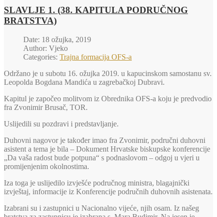
SLAVLJE 1. (38. KAPITULA PODRUČNOG
BRATSTVA)
Date: 18 ožujka, 2019
Author: Vjeko
Categories:
Trajna formacija OFS-a
Održano je u subotu 16. ožujka 2019. u kapucinskom samostanu sv.
Leopolda Bogdana Mandića u zagrebačkoj Dubravi.
Kapitul je započeo molitvom iz Obrednika OFS-a koju je predvodio
fra Zvonimir Brusač, TOR.
Uslijedili su pozdravi i predstavljanje.
Duhovni nagovor je također imao fra Zvonimir, područni duhovni
asistent a tema je bila – Dokument Hrvatske biskupske konferencije
„Da vaša radost bude potpuna“ s podnaslovom – odgoj u vjeri u
promijenjenim okolnostima.
Iza toga je uslijedilo izvješće područnog ministra, blagajnički
izvještaj, informacije iz Konferencije područnih duhovnih asistenata.
Izabrani su i zastupnici u Nacionalno vijeće, njih osam. Iz našeg
bratstva za zastupnicu je izabrana s. Mara Budimir. Na jesen je