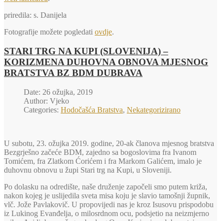
priredila: s. Danijela
Fotografije možete pogledati
ovdje
.
STARI TRG NA KUPI (SLOVENIJA) –
KORIZMENA DUHOVNA OBNOVA MJESNOG
BRATSTVA BZ BDM DUBRAVA
Date: 26 ožujka, 2019
Author: Vjeko
Categories:
Hodočašća Bratstva
,
Nekategorizirano
U subotu, 23. ožujka 2019. godine, 20-ak članova mjesnog bratstva
Bezgrješno začeće BDM, zajedno sa bogoslovima fra Ivanom
Tomićem, fra Zlatkom Ćorićem i fra Markom Galićem, imalo je
duhovnu obnovu u župi Stari trg na Kupi, u Sloveniji.
Po dolasku na odredište, naše druženje započeli smo putem križa,
nakon kojeg je uslijedila sveta misa koju je slavio tamošnji župnik,
vlč. Jože Pavlakovič. U propovijedi nas je kroz Isusovu prispodobu
iz Lukinog Evanđelja, o milosrdnom ocu, podsjetio na neizmjerno