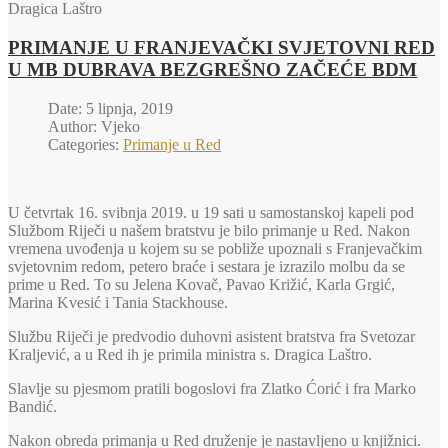
Dragica Laštro
PRIMANJE U FRANJEVAČKI SVJETOVNI RED
U MB DUBRAVA BEZGREŠNO ZAČEĆE BDM
Date: 5 lipnja, 2019
Author: Vjeko
Categories:
Primanje u Red
U četvrtak 16. svibnja 2019. u 19 sati u samostanskoj kapeli pod
Službom Riječi u našem bratstvu je bilo primanje u Red. Nakon
vremena uvođenja u kojem su se pobliže upoznali s Franjevačkim
svjetovnim redom, petero braće i sestara je izrazilo molbu da se
prime u Red. To su Jelena Kovač, Pavao Križić, Karla Grgić,
Marina Kvesić i Tania Stackhouse.
Službu Riječi je predvodio duhovni asistent bratstva fra Svetozar
Kraljević, a u Red ih je primila ministra s. Dragica Laštro.
Slavlje su pjesmom pratili bogoslovi fra Zlatko Ćorić i fra Marko
Bandić.
Nakon obreda primanja u Red druženje je nastavljeno u knjižnici.