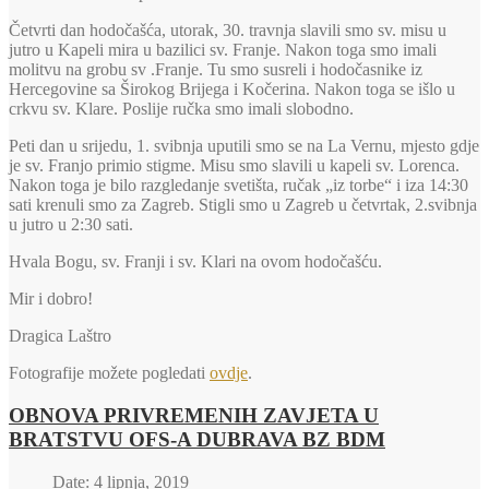
Četvrti dan hodočašća, utorak, 30. travnja slavili smo sv. misu u
jutro u Kapeli mira u bazilici sv. Franje. Nakon toga smo imali
molitvu na grobu sv .Franje. Tu smo susreli i hodočasnike iz
Hercegovine sa Širokog Brijega i Kočerina. Nakon toga se išlo u
crkvu sv. Klare. Poslije ručka smo imali slobodno.
Peti dan u srijedu, 1. svibnja uputili smo se na La Vernu, mjesto gdje
je sv. Franjo primio stigme. Misu smo slavili u kapeli sv. Lorenca.
Nakon toga je bilo razgledanje svetišta, ručak „iz torbe“ i iza 14:30
sati krenuli smo za Zagreb. Stigli smo u Zagreb u četvrtak, 2.svibnja
u jutro u 2:30 sati.
Hvala Bogu, sv. Franji i sv. Klari na ovom hodočašću.
Mir i dobro!
Dragica Laštro
Fotografije možete pogledati
ovdje
.
OBNOVA PRIVREMENIH ZAVJETA U
BRATSTVU OFS-A DUBRAVA BZ BDM
Date: 4 lipnja, 2019