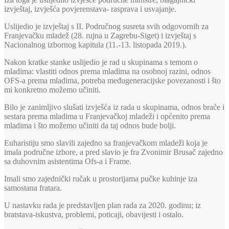
izvještaj, izvješća povjerenstava- rasprava i usvajanje.
Uslijedio je izvještaj s II. Područnog susreta svih odgovornih za
Franjevačku mladež (28. rujna u Zagrebu-Siget) i izvještaj s
Nacionalnog izbornog kapitula (11.-13. listopada 2019.).
Nakon kratke stanke uslijedio je rad u skupinama s temom o
mladima: vlastiti odnos prema mladima na osobnoj razini, odnos
OFS-a prema mladima, potreba međugeneracijske povezanosti i što
mi konkretno možemo učiniti.
Bilo je zanimljivo slušati izvješća iz rada u skupinama, odnos braće i
sestara prema mladima u Franjevačkoj mladeži i općenito prema
mladima i što možemo učiniti da taj odnos bude bolji.
Euharistiju smo slavili zajedno sa franjevačkom mladeži koja je
imala područne izbore, a pred slavio je fra Zvonimir Brusač zajedno
sa duhovnim asistentima Ofs-a i Frame.
Imali smo zajednički ručak u prostorijama pučke kuhinje iza
samostana fratara.
U nastavku rada je predstavljen plan rada za 2020. godinu; iz
bratstava-iskustva, problemi, poticaji, obavijesti i ostalo.