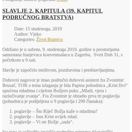
SLAVLJE 2. KAPITULA (39. KAPITUL
PODRUČNOG BRATSTVA)
Date: 15 studenoga, 2019
Author: Vjeko
Categories:
Život Bratstva
Održano je u subotu, 9. studenoga 2019. godine u prostorijama
samostana franjevaca konventualaca u Zagrebu, Sveti Duh 31, s
početkom u 9 sati.
Slavlje je započelo molitvom, pozdravima i predstavljanjima.
Duhovni nagovor je imao područni duhovni asistent fra Zvonimir
Brusač, TOR a tema izlaganja je bila Papina pobudnica „Krist živi“
upućena mladima i cijelom Božjem puku „Mladi, vjera i
razlučivanje zvanja“. Fra Zvonimir je obradio prva tri poglavlja
(pobudnica je podijeljena u 9 poglavlja i 299 članaka):
poglavlje – Što Riječ Božja kaže o mladima?
poglavlje – Isus Krist uvijek mlad.
poglavlje – Vi ste Božje „sada“.
Iza toga je uslijedilo izvješće područne ministre; blagajnički