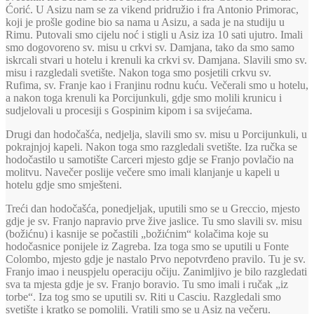
Ćorić. U Asizu nam se za vikend pridružio i fra Antonio Primorac,
koji je prošle godine bio sa nama u Asizu, a sada je na studiju u
Rimu. Putovali smo cijelu noć i stigli u Asiz iza 10 sati ujutro. Imali
smo dogovoreno sv. misu u crkvi sv. Damjana, tako da smo samo
iskrcali stvari u hotelu i krenuli ka crkvi sv. Damjana. Slavili smo sv.
misu i razgledali svetište. Nakon toga smo posjetili crkvu sv.
Rufima, sv. Franje kao i Franjinu rodnu kuću. Večerali smo u hotelu,
a nakon toga krenuli ka Porcijunkuli, gdje smo molili krunicu i
sudjelovali u procesiji s Gospinim kipom i sa svijećama.
Drugi dan hodočašća, nedjelja, slavili smo sv. misu u Porcijunkuli, u
pokrajnjoj kapeli. Nakon toga smo razgledali svetište. Iza ručka se
hodočastilo u samotište Carceri mjesto gdje se Franjo povlačio na
molitvu. Navečer poslije večere smo imali klanjanje u kapeli u
hotelu gdje smo smješteni.
Treći dan hodočašća, ponedjeljak, uputili smo se u Greccio, mjesto
gdje je sv. Franjo napravio prve žive jaslice. Tu smo slavili sv. misu
(božićnu) i kasnije se počastili „božićnim“ kolačima koje su
hodočasnice ponijele iz Zagreba. Iza toga smo se uputili u Fonte
Colombo, mjesto gdje je nastalo Prvo nepotvrđeno pravilo. Tu je sv.
Franjo imao i neuspjelu operaciju očiju. Zanimljivo je bilo razgledati
sva ta mjesta gdje je sv. Franjo boravio. Tu smo imali i ručak „iz
torbe“. Iza tog smo se uputili sv. Riti u Casciu. Razgledali smo
svetište i kratko se pomolili. Vratili smo se u Asiz na večeru.