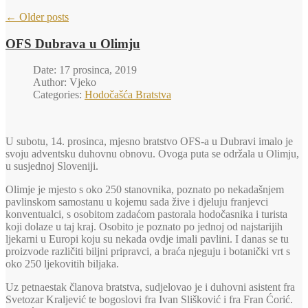
←
Older posts
OFS Dubrava u Olimju
Date: 17 prosinca, 2019
Author: Vjeko
Categories:
Hodočašća Bratstva
U subotu, 14. prosinca, mjesno bratstvo OFS-a u Dubravi imalo je
svoju adventsku duhovnu obnovu. Ovoga puta se održala u Olimju,
u susjednoj Sloveniji.
Olimje je mjesto s oko 250 stanovnika, poznato po nekadašnjem
pavlinskom samostanu u kojemu sada žive i djeluju franjevci
konventualci, s osobitom zadaćom pastorala hodočasnika i turista
koji dolaze u taj kraj. Osobito je poznato po jednoj od najstarijih
ljekarni u Europi koju su nekada ovdje imali pavlini. I danas se tu
proizvode različiti biljni pripravci, a braća njeguju i botanički vrt s
oko 250 ljekovitih biljaka.
Uz petnaestak članova bratstva, sudjelovao je i duhovni asistent fra
Svetozar Kraljević te bogoslovi fra Ivan Slišković i fra Fran Ćorić.