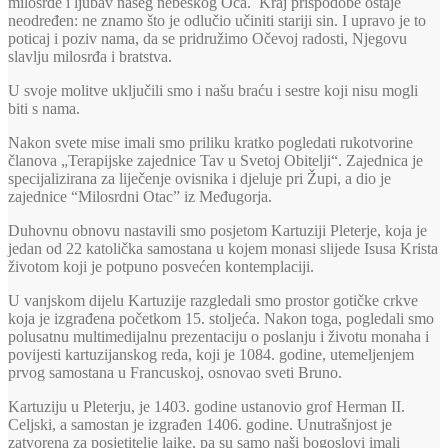
milosrđe i ljubav našeg nebeskog Oca. Kraj prispodobe ostaje
neodređen: ne znamo što je odlučio učiniti stariji sin. I upravo je to
poticaj i poziv nama, da se pridružimo Očevoj radosti, Njegovu
slavlju milosrđa i bratstva.
U svoje molitve uključili smo i našu braću i sestre koji nisu mogli
biti s nama.
Nakon svete mise imali smo priliku kratko pogledati rukotvorine
članova „Terapijske zajednice Tav u Svetoj Obitelji“. Zajednica je
specijalizirana za liječenje ovisnika i djeluje pri Župi, a dio je
zajednice “Milosrdni Otac” iz Međugorja.
Duhovnu obnovu nastavili smo posjetom Kartuziji Pleterje, koja je
jedan od 22 katolička samostana u kojem monasi slijede Isusa Krista
životom koji je potpuno posvećen kontemplaciji.
U vanjskom dijelu Kartuzije razgledali smo prostor gotičke crkve
koja je izgrađena početkom 15. stoljeća. Nakon toga, pogledali smo
polusatnu multimedijalnu prezentaciju o poslanju i životu monaha i
povijesti kartuzijanskog reda, koji je 1084. godine, utemeljenjem
prvog samostana u Francuskoj, osnovao sveti Bruno.
Kartuziju u Pleterju, je 1403. godine ustanovio grof Herman II.
Celjski, a samostan je izgrađen 1406. godine. Unutrašnjost je
zatvorena za posjetitelje laike, pa su samo naši bogoslovi imali