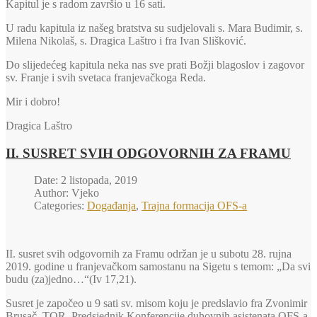
Kapitul je s radom završio u 16 sati.
U radu kapitula iz našeg bratstva su sudjelovali s. Mara Budimir, s.
Milena Nikolaš, s. Dragica Laštro i fra Ivan Slišković.
Do slijedećeg kapitula neka nas sve prati Božji blagoslov i zagovor
sv. Franje i svih svetaca franjevačkoga Reda.
Mir i dobro!
Dragica Laštro
II. SUSRET SVIH ODGOVORNIH ZA FRAMU
Date: 2 listopada, 2019
Author: Vjeko
Categories:
Događanja
,
Trajna formacija OFS-a
II. susret svih odgovornih za Framu održan je u subotu 28. rujna
2019. godine u franjevačkom samostanu na Sigetu s temom: „Da svi
budu (za)jedno…“(Iv 17,21).
Susret je započeo u 9 sati sv. misom koju je predslavio fra Zvonimir
Brusač, TOR, Predsjednik Konferencije duhovnih asistenata OFS-a