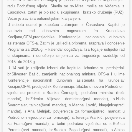
radu Područnog vijeća. Slavila se sv.Misa, molila se Večernja iz
Časoslova, zatim je bio rad u skupinama i bratsko druženje (RUZ).
Večer je završila euharistijskim klanjanjem.
U subotu susret je započeo Jutarnjom iz Časoslova. Kapitul je
nastavio rad duhovnim nagovorom fra Krunoslava
Kocijana,OFM,predsjednika Konferencije nacionalnih duhovnih
asistenata OFS-a. Zatim je uslijedila priprema, rasprava i donošenje
Programa za 2016.g. – kalendar događanja. Iza toga je uslijedio rad
u skupinama i donošenje smjernica za trogodišnje razdoblje od
2015. do 2018.g.
U 14 sati je uslijedio izborni dio kapitula. Izborima su predsjedali
br.Silvester Bašić, zamjenik nacionalnog ministra OFS-a i u ime
Konferencije nacionalnih duhovnih asistenata fra Krunoslav
Kocijan,OFM, predsjednik Konferencije. Službe u novom Područnom
vijeću su preuzeli s.Branka Černugelj, područna ministra (treći
mandat), br.Zdenko Viljevac, doministar(prvi mandat), s.Hilda
Švarcmajer, tajnica(šesti mandat), s.Marina Lovrić, blagajnica(treći
mandat), s.Ana Melnjak, povjerenica za formaciju(treći mandat u
Područnom vijeću,prvi za formaciju), s.Terezija Vrankić, povjerenica
za Framu(prvi mandat), a četiri područna vijećnika su s.Božica
Peremin(prvi mandat), br.Branko Pagadur(prvi mandat), s.Albina