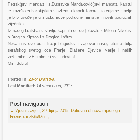
Petrak(prvi mandat) i s.Dubravka Mandaković(prvi mandat). Kapitul
je završio euharistijskim slavljem u kapeli Tabora; za vrijeme slavlja
je bilo uvođenje u službu nove područne ministre i novih područnih
vijećnika.
Iz našeg bratstva u slavlju kapitula su sudjelovale s.Milena Nikolaš,
s.Dragica Kipson i s.Dragica Laštro.
Neka nas sve prati Božji blagoslov i zagovor našeg utemeljitelja
serafskog svetog oca Franje, Blažene Djevice Marije i naših
zaštitnika sv.Elizabete i sv.Ljudevita!
Mir i dobro!
Posted in:
Život Bratstva
.
Last Modified:
14 studenoga, 2017
Post navigation
←
Vječni zavjeti, 29. lipnja 2015.
Duhovna obnova mjesnoga
bratstva u došašću
→