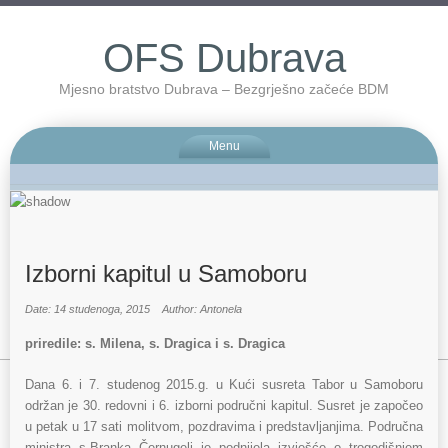
OFS Dubrava
Mjesno bratstvo Dubrava – Bezgrješno začeće BDM
Menu
Izborni kapitul u Samoboru
Date: 14 studenoga, 2015
Author: Antonela
priredile: s. Milena, s. Dragica i s. Dragica
Dana 6. i 7. studenog 2015.g. u Kući susreta Tabor u Samoboru
održan je 30. redovni i 6. izborni područni kapitul. Susret je započeo
u petak u 17 sati molitvom, pozdravima i predstavljanjima. Područna
ministra s.Branka Černugelj je podnijela izvješće o trogodišnjem