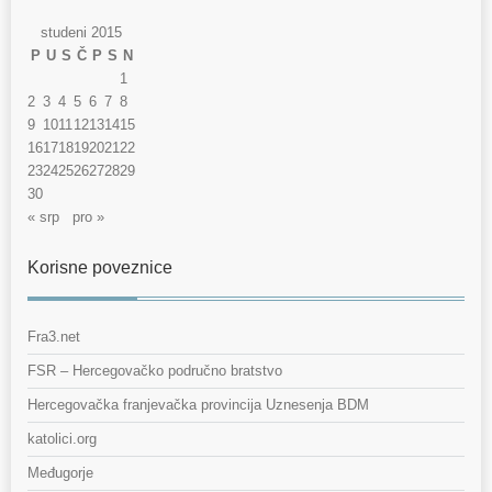
studeni 2015
P
U
S
Č
P
S
N
1
2
3
4
5
6
7
8
9
10
11
12
13
14
15
16
17
18
19
20
21
22
23
24
25
26
27
28
29
30
« srp
pro »
Korisne poveznice
Fra3.net
FSR – Hercegovačko područno bratstvo
Hercegovačka franjevačka provincija Uznesenja BDM
katolici.org
Međugorje