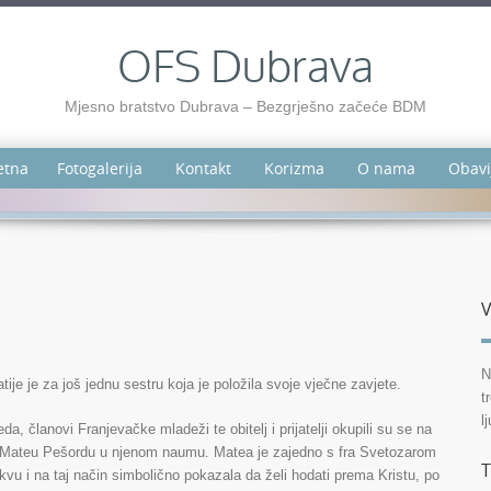
OFS Dubrava
Mjesno bratstvo Dubrava – Bezgrješno začeće BDM
etna
Fotogalerija
Kontakt
Korizma
O nama
Obavi
V
N
je je za još jednu sestru koja je položila svoje vječne zavjete.
t
l
, članovi Franjevačke mladeži te obitelj i prijatelji okupili su se na
ru Mateu Pešordu u njenom naumu. Matea je zajedno s fra Svetozarom
T
vu i na taj način simbolično pokazala da želi hodati prema Kristu, po