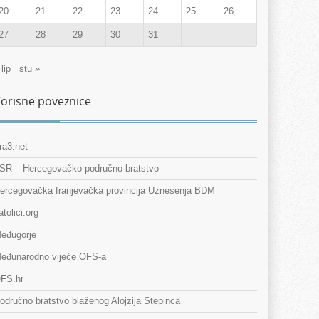
20
21
22
23
24
25
26
27
28
29
30
31
 lip
stu »
orisne poveznice
ra3.net
SR – Hercegovačko područno bratstvo
ercegovačka franjevačka provincija Uznesenja BDM
atolici.org
eđugorje
eđunarodno vijeće OFS-a
FS.hr
odručno bratstvo blaženog Alojzija Stepinca