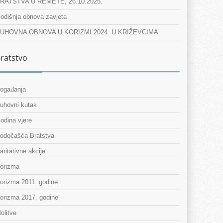
RATSTVA U REMETE, 26.10.2025.
odišnja obnova zavjeta
UHOVNA OBNOVA U KORIZMI 2024. U KRIŽEVCIMA
ratstvo
ogađanja
uhovni kutak
odina vjere
odočašća Bratstva
aritativne akcije
orizma
orizma 2011. godine
orizma 2017. godine
olitve