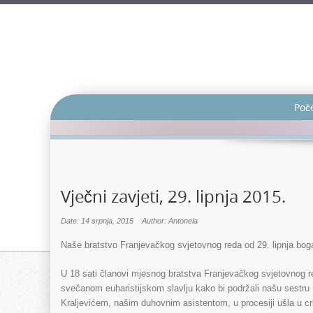
Poč
Vječni zavjeti, 29. lipnja 2015.
Date: 14 srpnja, 2015
Author: Antonela
Naše bratstvo Franjevačkog svjetovnog reda od 29. lipnja bogati
U 18 sati članovi mjesnog bratstva Franjevačkog svjetovnog reda
svečanom euharistijskom slavlju kako bi podržali našu sest
Kraljevićem, našim duhovnim asistentom, u procesiji ušla u crk