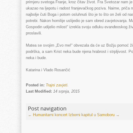
primjeru svetoga Franje, kroz čitav život. Fra Svetozar nam je u 
ukazao na ljepotu i radost franjevačkog poziva. Naime, priča n
najbolje čuti Boga i potom osluhnuti što je to što on želi od na
potrebi. Nakon homilije uslijedio je sam obred zavjetovanja. Ma
Gospodin udijelio milost“ izrekla svoju odluku evanđeoskog živ
proslavili.
Matea se svojim „Evo me!“ obvezala da će uz Božju pomoć živjet
podrška, a sam Krist neka bude njena hrabrost i strpljivost.
neka i bude.
Katarina i Vlado Rosančić
Posted in:
Trajni zavjeti
.
Last Modified:
14 srpnja, 2015
Post navigation
←
Humanitarni koncert
Izborni kapitul u Samoboru
→