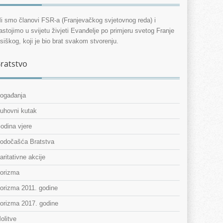
i smo članovi FSR-a (Franjevačkog svjetovnog reda) i
astojimo u svijetu živjeti Evanđelje po primjeru svetog Franje
siškog, koji je bio brat svakom stvorenju.
ratstvo
ogađanja
uhovni kutak
odina vjere
odočašća Bratstva
aritativne akcije
orizma
orizma 2011. godine
orizma 2017. godine
olitve