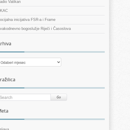
adio Vatikan
KAC
ocijalna inicijativa FSR-a i Frame
vakodnevno bogoslužje Riječi i Časoslova
rhiva
rhiva
ražilica
Go
Meta
rijava