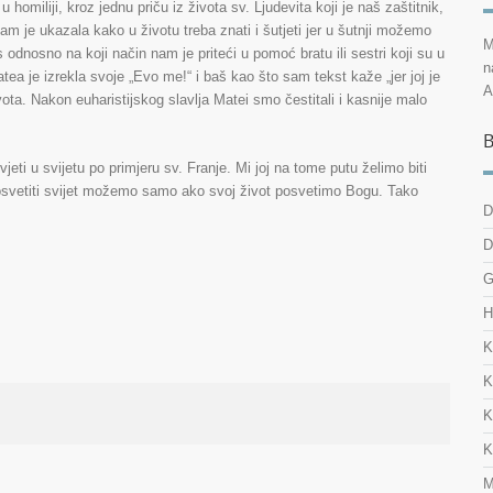
homiliji, kroz jednu priču iz života sv. Ljudevita koji je naš zaštitnik,
am je ukazala kako u životu treba znati i šutjeti jer u šutnji možemo
M
s odnosno na koji način nam je priteći u pomoć bratu ili sestri koji su u
n
tea je izrekla svoje „Evo me!“ i baš kao što sam tekst kaže „jer joj je
A
ota. Nakon euharistijskog slavlja Matei smo čestitali i kasnije malo
B
i u svijetu po primjeru sv. Franje. Mi joj na tome putu želimo biti
 Posvetiti svijet možemo samo ako svoj život posvetimo Bogu. Tako
D
D
G
H
K
K
K
K
M