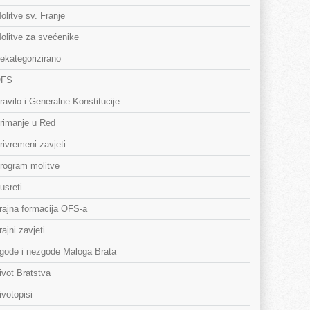
olitve sv. Franje
olitve za svećenike
ekategorizirano
FS
ravilo i Generalne Konstitucije
rimanje u Red
rivremeni zavjeti
rogram molitve
usreti
rajna formacija OFS-a
rajni zavjeti
gode i nezgode Maloga Brata
ivot Bratstva
ivotopisi