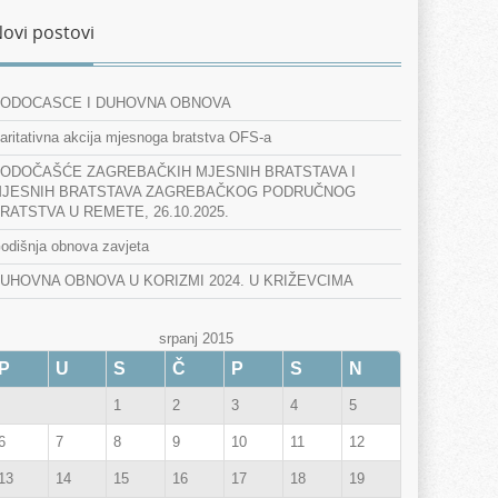
ovi postovi
ODOCASCE I DUHOVNA OBNOVA
aritativna akcija mjesnoga bratstva OFS-a
ODOČAŠĆE ZAGREBAČKIH MJESNIH BRATSTAVA I
JESNIH BRATSTAVA ZAGREBAČKOG PODRUČNOG
RATSTVA U REMETE, 26.10.2025.
odišnja obnova zavjeta
UHOVNA OBNOVA U KORIZMI 2024. U KRIŽEVCIMA
srpanj 2015
P
U
S
Č
P
S
N
1
2
3
4
5
6
7
8
9
10
11
12
13
14
15
16
17
18
19