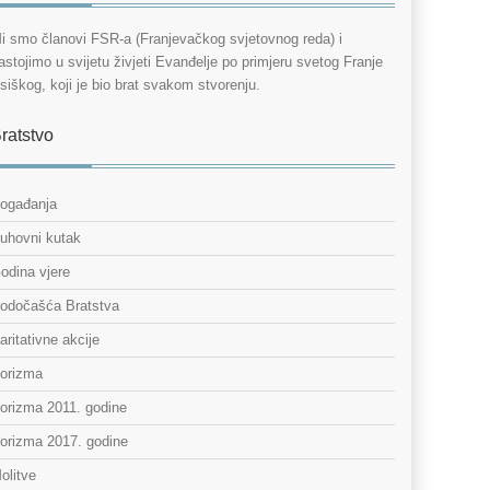
i smo članovi FSR-a (Franjevačkog svjetovnog reda) i
astojimo u svijetu živjeti Evanđelje po primjeru svetog Franje
siškog, koji je bio brat svakom stvorenju.
ratstvo
ogađanja
uhovni kutak
odina vjere
odočašća Bratstva
aritativne akcije
orizma
orizma 2011. godine
orizma 2017. godine
olitve