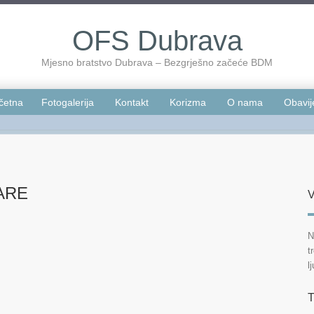
OFS Dubrava
Mjesno bratstvo Dubrava – Bezgrješno začeće BDM
četna
Fotogalerija
Kontakt
Korizma
O nama
Obavij
ARE
V
N
t
l
T