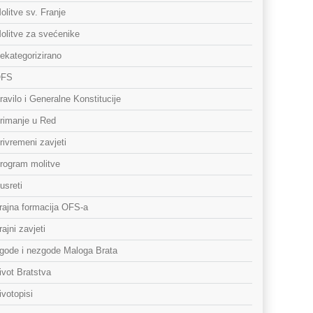
olitve sv. Franje
olitve za svećenike
ekategorizirano
FS
ravilo i Generalne Konstitucije
rimanje u Red
rivremeni zavjeti
rogram molitve
usreti
rajna formacija OFS-a
rajni zavjeti
gode i nezgode Maloga Brata
ivot Bratstva
ivotopisi