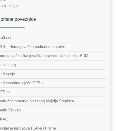
 pro
velj »
orisne poveznice
ra3.net
SR – Hercegovačko područno bratstvo
ercegovačka franjevačka provincija Uznesenja BDM
atolici.org
eđugorje
eđunarodno vijeće OFS-a
FS.hr
odručno bratstvo blaženog Alojzija Stepinca
adio Vatikan
KAC
ocijalna inicijativa FSR-a i Frame