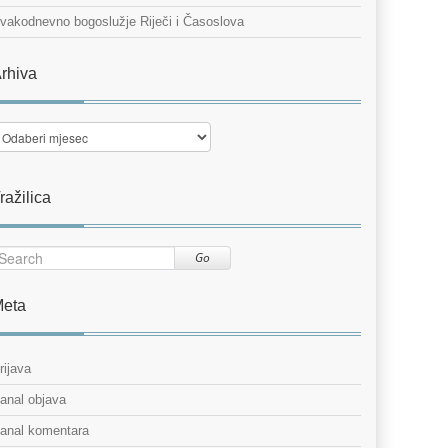
vakodnevno bogoslužje Riječi i Časoslova
rhiva
rhiva
ražilica
Go
eta
rijava
anal objava
anal komentara