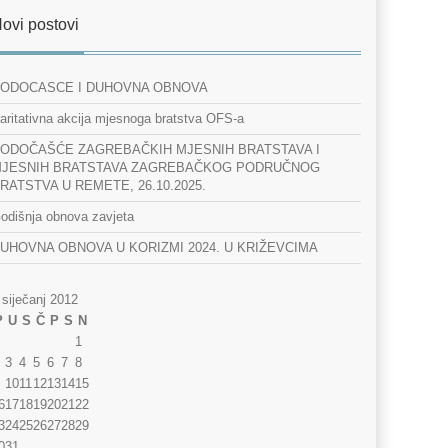
ovi postovi
ODOCASCE I DUHOVNA OBNOVA
aritativna akcija mjesnoga bratstva OFS-a
ODOČAŠĆE ZAGREBAČKIH MJESNIH BRATSTAVA I
JESNIH BRATSTAVA ZAGREBAČKOG PODRUČNOG
RATSTVA U REMETE, 26.10.2025.
odišnja obnova zavjeta
UHOVNA OBNOVA U KORIZMI 2024. U KRIŽEVCIMA
siječanj 2012
P
U
S
Č
P
S
N
1
3
4
5
6
7
8
10
11
12
13
14
15
6
17
18
19
20
21
22
3
24
25
26
27
28
29
0
31