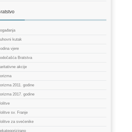
ratstvo
ogađanja
uhovni kutak
odina vjere
odočašća Bratstva
aritativne akcije
orizma
orizma 2011. godine
orizma 2017. godine
olitve
olitve sv. Franje
olitve za svećenike
ekategorizirano