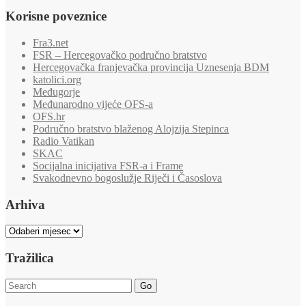
Korisne poveznice
Fra3.net
FSR – Hercegovačko područno bratstvo
Hercegovačka franjevačka provincija Uznesenja BDM
katolici.org
Međugorje
Međunarodno vijeće OFS-a
OFS.hr
Područno bratstvo blaženog Alojzija Stepinca
Radio Vatikan
SKAC
Socijalna inicijativa FSR-a i Frame
Svakodnevno bogoslužje Riječi i Časoslova
Arhiva
Arhiva
Tražilica
Go