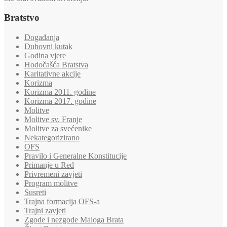
Bratstvo
Događanja
Duhovni kutak
Godina vjere
Hodočašća Bratstva
Karitativne akcije
Korizma
Korizma 2011. godine
Korizma 2017. godine
Molitve
Molitve sv. Franje
Molitve za svećenike
Nekategorizirano
OFS
Pravilo i Generalne Konstitucije
Primanje u Red
Privremeni zavjeti
Program molitve
Susreti
Trajna formacija OFS-a
Trajni zavjeti
Zgode i nezgode Maloga Brata