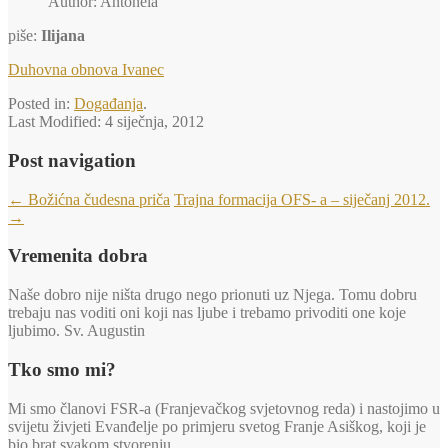
Author: Antonela
piše:
Ilijana
Duhovna obnova Ivanec
Posted in:
Događanja
.
Last Modified:
4 siječnja, 2012
Post navigation
←
Božićna čudesna priča
Trajna formacija OFS- a – siječanj 2012.
→
Vremenita dobra
Naše dobro nije ništa drugo nego prionuti uz Njega. Tomu dobru
trebaju nas voditi oni koji nas ljube i trebamo privoditi one koje
ljubimo. Sv. Augustin
Tko smo mi?
Mi smo članovi FSR-a (Franjevačkog svjetovnog reda) i nastojimo u
svijetu živjeti Evanđelje po primjeru svetog Franje Asiškog, koji je
bio brat svakom stvorenju.