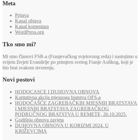
Meta
Prijava
Kanal objava
Kanal komentara
WordPress.org
Tko smo mi?
Mi smo članovi FSR-a (Franjevačkog svjetovnog reda) i nastojimo u
svijetu živjeti Evanđelje po primjeru svetog Franje Asiškog, koji je
bio brat svakom stvorenju.
Novi postovi
HODOCASCE I DUHOVNA OBNOVA
Karitativna akcija mjesnoga bratstva OFS-a
HODOČAŠĆE ZAGREBAČKIH MJESNIH BRATSTAVA
I MJESNIH BRATSTAVA ZAGREBAČKOG
PODRUČNOG BRATSTVA U REMETE, 26.10.2025.
Godišnja obnova zavjeta
DUHOVNA OBNOVA U KORIZMI 2024. U
KRIŽEVCIMA