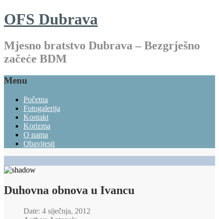
OFS Dubrava
Mjesno bratstvo Dubrava – Bezgrješno
začeće BDM
Menu
Početna
Fotogalerija
Kontakt
Korizma
O nama
Obavijesti
Duhovna obnova u Ivancu
Date: 4 siječnja, 2012