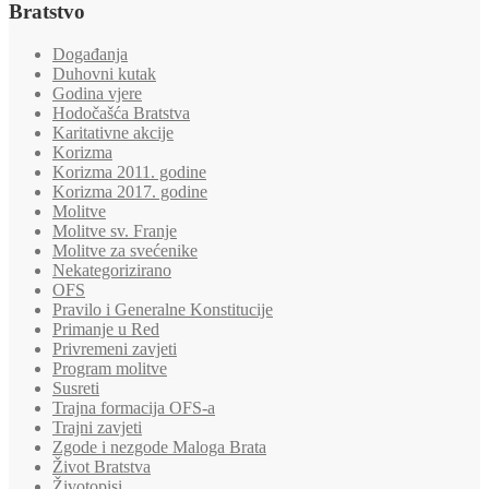
Bratstvo
Događanja
Duhovni kutak
Godina vjere
Hodočašća Bratstva
Karitativne akcije
Korizma
Korizma 2011. godine
Korizma 2017. godine
Molitve
Molitve sv. Franje
Molitve za svećenike
Nekategorizirano
OFS
Pravilo i Generalne Konstitucije
Primanje u Red
Privremeni zavjeti
Program molitve
Susreti
Trajna formacija OFS-a
Trajni zavjeti
Zgode i nezgode Maloga Brata
Život Bratstva
Životopisi