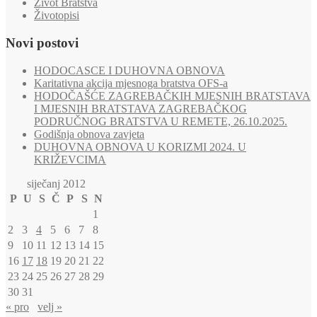
Život Bratstva
Životopisi
Novi postovi
HODOCASCE I DUHOVNA OBNOVA
Karitativna akcija mjesnoga bratstva OFS-a
HODOČAŠĆE ZAGREBAČKIH MJESNIH BRATSTAVA
I MJESNIH BRATSTAVA ZAGREBAČKOG
PODRUČNOG BRATSTVA U REMETE, 26.10.2025.
Godišnja obnova zavjeta
DUHOVNA OBNOVA U KORIZMI 2024. U
KRIŽEVCIMA
siječanj 2012
P
U
S
Č
P
S
N
1
2
3
4
5
6
7
8
9
10
11
12
13
14
15
16
17
18
19
20
21
22
23
24
25
26
27
28
29
30
31
« pro
velj »