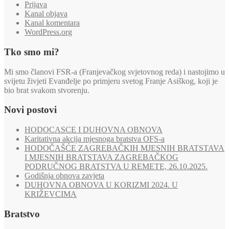
Prijava
Kanal objava
Kanal komentara
WordPress.org
Tko smo mi?
Mi smo članovi FSR-a (Franjevačkog svjetovnog reda) i nastojimo u
svijetu živjeti Evanđelje po primjeru svetog Franje Asiškog, koji je
bio brat svakom stvorenju.
Novi postovi
HODOCASCE I DUHOVNA OBNOVA
Karitativna akcija mjesnoga bratstva OFS-a
HODOČAŠĆE ZAGREBAČKIH MJESNIH BRATSTAVA
I MJESNIH BRATSTAVA ZAGREBAČKOG
PODRUČNOG BRATSTVA U REMETE, 26.10.2025.
Godišnja obnova zavjeta
DUHOVNA OBNOVA U KORIZMI 2024. U
KRIŽEVCIMA
Bratstvo