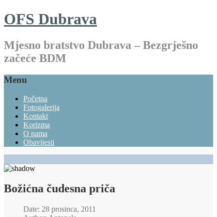
OFS Dubrava
Mjesno bratstvo Dubrava – Bezgrješno
začeće BDM
Menu
Početna
Fotogalerija
Kontakt
Korizma
O nama
Obavijesti
Božićna čudesna priča
Date: 28 prosinca, 2011