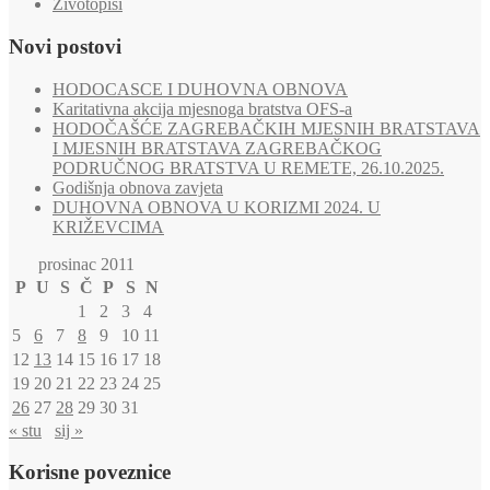
Životopisi
Novi postovi
HODOCASCE I DUHOVNA OBNOVA
Karitativna akcija mjesnoga bratstva OFS-a
HODOČAŠĆE ZAGREBAČKIH MJESNIH BRATSTAVA
I MJESNIH BRATSTAVA ZAGREBAČKOG
PODRUČNOG BRATSTVA U REMETE, 26.10.2025.
Godišnja obnova zavjeta
DUHOVNA OBNOVA U KORIZMI 2024. U
KRIŽEVCIMA
prosinac 2011
P
U
S
Č
P
S
N
1
2
3
4
5
6
7
8
9
10
11
12
13
14
15
16
17
18
19
20
21
22
23
24
25
26
27
28
29
30
31
« stu
sij »
Korisne poveznice