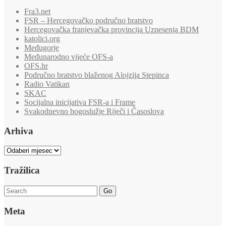
Fra3.net
FSR – Hercegovačko područno bratstvo
Hercegovačka franjevačka provincija Uznesenja BDM
katolici.org
Međugorje
Međunarodno vijeće OFS-a
OFS.hr
Područno bratstvo blaženog Alojzija Stepinca
Radio Vatikan
SKAC
Socijalna inicijativa FSR-a i Frame
Svakodnevno bogoslužje Riječi i Časoslova
Arhiva
Arhiva
Tražilica
Go
Meta