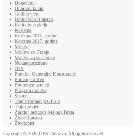
Događanja
Duhovni kutak
Godina vjere
Hodočašća Bratstva
Karitativne akcije
Korizma
Korizma 2011. godine
Korizma 2017. godine
Molitve
Molitve sv. Franje
Molitve za svećenike
Nekategorizirano
OFS
Pravilo i Generalne Konstitucije
Primanje u Red
Privremeni zavjeti
Program molitve
Susreti
Trajna formacija OFS-a
Trajni zavjeti
Zgode i nezgode Maloga Brata
Život Bratstva
Životopisi
Copyright © 2026 OFS Dubrava. All rights reserved.