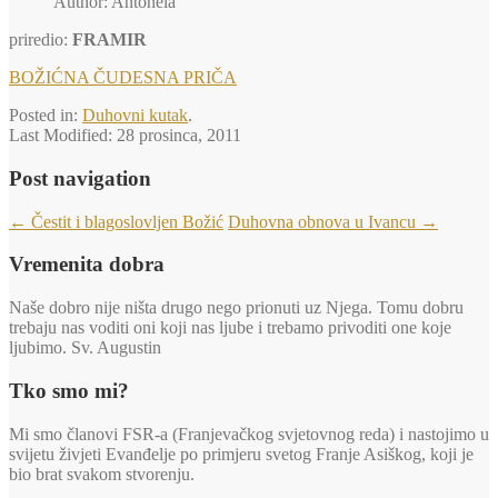
Author: Antonela
priredio:
FRAMIR
BOŽIĆNA ČUDESNA PRIČA
Posted in:
Duhovni kutak
.
Last Modified:
28 prosinca, 2011
Post navigation
←
Čestit i blagoslovljen Božić
Duhovna obnova u Ivancu
→
Vremenita dobra
Naše dobro nije ništa drugo nego prionuti uz Njega. Tomu dobru
trebaju nas voditi oni koji nas ljube i trebamo privoditi one koje
ljubimo. Sv. Augustin
Tko smo mi?
Mi smo članovi FSR-a (Franjevačkog svjetovnog reda) i nastojimo u
svijetu živjeti Evanđelje po primjeru svetog Franje Asiškog, koji je
bio brat svakom stvorenju.