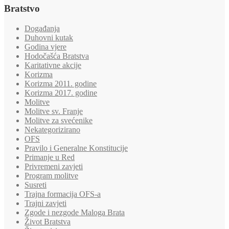
Bratstvo
Događanja
Duhovni kutak
Godina vjere
Hodočašća Bratstva
Karitativne akcije
Korizma
Korizma 2011. godine
Korizma 2017. godine
Molitve
Molitve sv. Franje
Molitve za svećenike
Nekategorizirano
OFS
Pravilo i Generalne Konstitucije
Primanje u Red
Privremeni zavjeti
Program molitve
Susreti
Trajna formacija OFS-a
Trajni zavjeti
Zgode i nezgode Maloga Brata
Život Bratstva