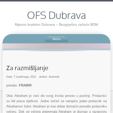
OFS Dubrava
Mjesno bratstvo Dubrava – Bezgrješno začeće BDM
Menu
Za razmišljanje
Date: 7 studenoga, 2011
Author: Antonela
priredio:
FRAMIR
Otac Abraham je veći dio svog života proveo u pustinji. Prolaznici
su bili prava rijetkost. Jedne večeri se namjerio jedan prolaznik na
Abrahamov šator. Abraham je kao dobar domaćin ponudio prolazniku
večeru. Dok se večera pripremala Abraham je doznao u razgovoru