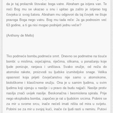
da je taj prolaznik štovalac boga vatre. Abraham ga istjera van. Te
noći Bog mu se ukazao u snu i upitao ga zašto je istjerao tog
čovjeka iz svog šatora. Abraham mu odgovori da taj čovjek ne štuje
pravoga Boga nego vatru. Bog mu tada reče: Ja ga podnosim već
63 godine, a ti ga nisi mogao podnijeti jednu večer?
(Anthony de Mello)
Tko podmeće bombu,podmeće smrt. Dnevno se podmetne na tisuće
bombi: u mislima, osjećajima, riječima, slikama, u ponašanju koje
ljude ponizuje, ranjava i uništava. Svako oružje, od noža do
atomske rakete, proizvodi su ljudske izumiteljske snage. Velika
opasnost koja prijeti čovječanstvu nije samo u atomskome,
biološkome i klasičnome oružju. Ona je u samim ljudima, u svim
ljudima koji vjeruju u nasilje i u pravo da budu najjači. Nasilje protiv
nasilja znači uvijek nasilje. Beskonačna i besmislena spirala. Prije
nego eksplodira bomba, započeo je rat u ljudskim srcima. Pobrini se
za mir u svome srcu, inače nećeš imati ništa od mira u svijetu.
Pobrini se za mir u svojoj kući, inače će ljudi rasti u nemiru. Putovi