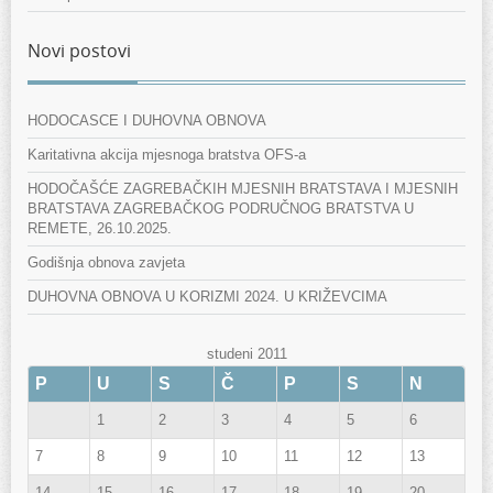
Novi postovi
HODOCASCE I DUHOVNA OBNOVA
Karitativna akcija mjesnoga bratstva OFS-a
HODOČAŠĆE ZAGREBAČKIH MJESNIH BRATSTAVA I MJESNIH
BRATSTAVA ZAGREBAČKOG PODRUČNOG BRATSTVA U
REMETE, 26.10.2025.
Godišnja obnova zavjeta
DUHOVNA OBNOVA U KORIZMI 2024. U KRIŽEVCIMA
studeni 2011
P
U
S
Č
P
S
N
1
2
3
4
5
6
7
8
9
10
11
12
13
14
15
16
17
18
19
20