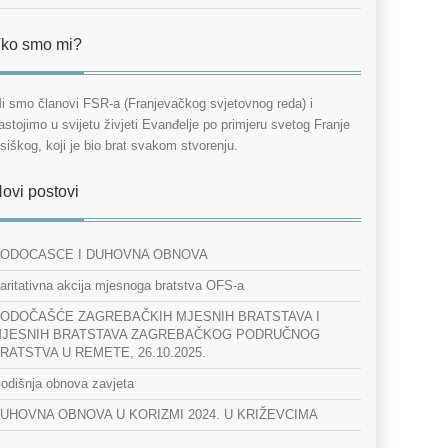
ko smo mi?
i smo članovi FSR-a (Franjevačkog svjetovnog reda) i
astojimo u svijetu živjeti Evanđelje po primjeru svetog Franje
siškog, koji je bio brat svakom stvorenju.
ovi postovi
ODOCASCE I DUHOVNA OBNOVA
aritativna akcija mjesnoga bratstva OFS-a
ODOČAŠĆE ZAGREBAČKIH MJESNIH BRATSTAVA I
JESNIH BRATSTAVA ZAGREBAČKOG PODRUČNOG
RATSTVA U REMETE, 26.10.2025.
odišnja obnova zavjeta
UHOVNA OBNOVA U KORIZMI 2024. U KRIŽEVCIMA