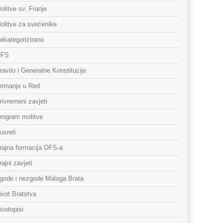
olitve sv. Franje
olitve za svećenike
ekategorizirano
FS
ravilo i Generalne Konstitucije
rimanje u Red
rivremeni zavjeti
rogram molitve
usreti
rajna formacija OFS-a
rajni zavjeti
gode i nezgode Maloga Brata
ivot Bratstva
ivotopisi