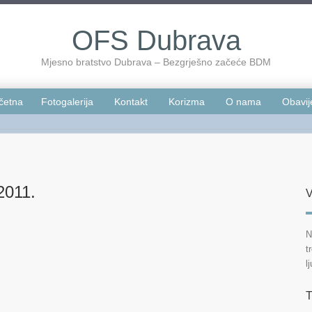
OFS Dubrava
Mjesno bratstvo Dubrava – Bezgrješno začeće BDM
četna
Fotogalerija
Kontakt
Korizma
O nama
Obavij
2011.
V
N
t
l
T