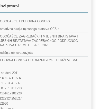
ovi postovi
ODOCASCE I DUHOVNA OBNOVA
aritativna akcija mjesnoga bratstva OFS-a
ODOČAŠĆE ZAGREBAČKIH MJESNIH BRATSTAVA I
JESNIH BRATSTAVA ZAGREBAČKOG PODRUČNOG
RATSTVA U REMETE, 26.10.2025.
odišnja obnova zavjeta
UHOVNA OBNOVA U KORIZMI 2024. U KRIŽEVCIMA
studeni 2011
P
U
S
Č
P
S
N
1
2
3
4
5
6
8
9
10
11
12
13
4
15
16
17
18
19
20
1
22
23
24
25
26
27
8
29
30
 lis
pro »