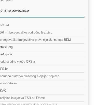
orisne poveznice
ra3.net
SR – Hercegovačko područno bratstvo
ercegovačka franjevačka provincija Uznesenja BDM
atolici.org
eđugorje
eđunarodno vijeće OFS-a
FS.hr
odručno bratstvo blaženog Alojzija Stepinca
adio Vatikan
KAC
ocijalna inicijativa FSR-a i Frame