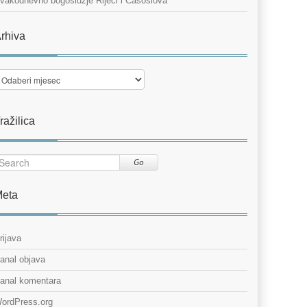
vakodnevno bogoslužje Riječi i Časoslova
rhiva
rhiva
ražilica
Go
eta
rijava
anal objava
anal komentara
ordPress.org