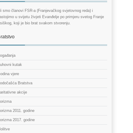
i smo članovi FSR-a (Franjevačkog svjetovnog reda) i
astojimo u svijetu živjeti Evanđelje po primjeru svetog Franje
siškog, koji je bio brat svakom stvorenju.
ratstvo
ogađanja
uhovni kutak
odina vjere
odočašća Bratstva
aritativne akcije
orizma
orizma 2011. godine
orizma 2017. godine
olitve