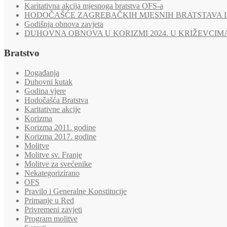
Karitativna akcija mjesnoga bratstva OFS-a
HODOČAŠĆE ZAGREBAČKIH MJESNIH BRATSTAVA I 
Godišnja obnova zavjeta
DUHOVNA OBNOVA U KORIZMI 2024. U KRIŽEVCIM
Bratstvo
Događanja
Duhovni kutak
Godina vjere
Hodočašća Bratstva
Karitativne akcije
Korizma
Korizma 2011. godine
Korizma 2017. godine
Molitve
Molitve sv. Franje
Molitve za svećenike
Nekategorizirano
OFS
Pravilo i Generalne Konstitucije
Primanje u Red
Privremeni zavjeti
Program molitve