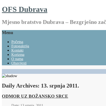
OFS Dubrava
Mjesno bratstvo Dubrava – Bezgrješno z
Menu
Početna
Fotogalerija
Kontakt
Korizma
O nama
Obavijesti
Daily Archives:
13. srpnja 2011.
ODMOR UZ BOŽANSKO SRCE
Date: 13 srpnja, 2011