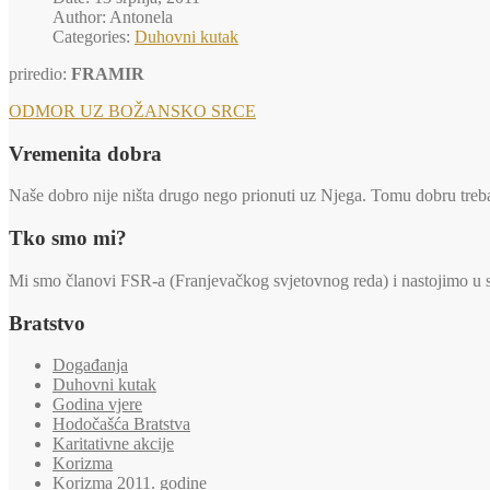
Author: Antonela
Categories:
Duhovni kutak
priredio:
FRAMIR
ODMOR UZ BOŽANSKO SRCE
Vremenita dobra
Naše dobro nije ništa drugo nego prionuti uz Njega. Tomu dobru trebaj
Tko smo mi?
Mi smo članovi FSR-a (Franjevačkog svjetovnog reda) i nastojimo u svi
Bratstvo
Događanja
Duhovni kutak
Godina vjere
Hodočašća Bratstva
Karitativne akcije
Korizma
Korizma 2011. godine