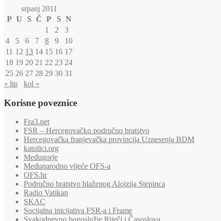
srpanj 2011
P
U
S
Č
P
S
N
1
2
3
4
5
6
7
8
9
10
11
12
13
14
15
16
17
18
19
20
21
22
23
24
25
26
27
28
29
30
31
« lip
kol »
Korisne poveznice
Fra3.net
FSR – Hercegovačko područno bratstvo
Hercegovačka franjevačka provincija Uznesenja BDM
katolici.org
Međugorje
Međunarodno vijeće OFS-a
OFS.hr
Područno bratstvo blaženog Alojzija Stepinca
Radio Vatikan
SKAC
Socijalna inicijativa FSR-a i Frame
Svakodnevno bogoslužje Riječi i Časoslova