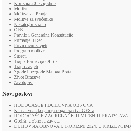
Korizma 2017. godine
Molitve
Molitve sv. Franje
Molitve za svećenike
Nekategorizirano
OFS
Pravilo i Generalne Konstitucije
Primanje u Red
Privremeni zavjeti
Program molitve
Susreti
Trajna formacija OFS-a
Trajni zavjeti
Zgode i nezgode Maloga Brata
Život Bratstva
Životopisi
Novi postovi
HODOCASCE I DUHOVNA OBNOVA
Karitativna akcija mjesnoga bratstva OFS-a
HODOČAŠĆE ZAGREBAČKIH MJESNIH BRATSTAVA I 
Godišnja obnova zavjeta
DUHOVNA OBNOVA U KORIZMI 2024. U KRIŽEVCIM