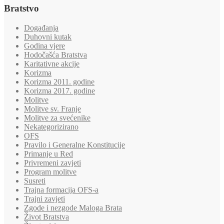
Bratstvo
Događanja
Duhovni kutak
Godina vjere
Hodočašća Bratstva
Karitativne akcije
Korizma
Korizma 2011. godine
Korizma 2017. godine
Molitve
Molitve sv. Franje
Molitve za svećenike
Nekategorizirano
OFS
Pravilo i Generalne Konstitucije
Primanje u Red
Privremeni zavjeti
Program molitve
Susreti
Trajna formacija OFS-a
Trajni zavjeti
Zgode i nezgode Maloga Brata
Život Bratstva