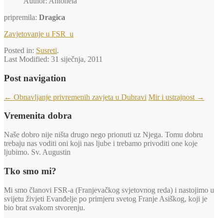
Author: Antonela
pripremila:
Dragica
Zavjetovanje u FSR_u
Posted in:
Susreti
.
Last Modified:
31 siječnja, 2011
Post navigation
←
Obnavljanje privremenih zavjeta u Dubravi
Mir i ustrajnost
→
Vremenita dobra
Naše dobro nije ništa drugo nego prionuti uz Njega. Tomu dobru
trebaju nas voditi oni koji nas ljube i trebamo privoditi one koje
ljubimo. Sv. Augustin
Tko smo mi?
Mi smo članovi FSR-a (Franjevačkog svjetovnog reda) i nastojimo u
svijetu živjeti Evanđelje po primjeru svetog Franje Asiškog, koji je
bio brat svakom stvorenju.