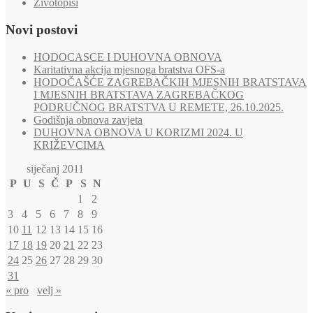
Životopisi
Novi postovi
HODOCASCE I DUHOVNA OBNOVA
Karitativna akcija mjesnoga bratstva OFS-a
HODOČAŠĆE ZAGREBAČKIH MJESNIH BRATSTAVA
I MJESNIH BRATSTAVA ZAGREBAČKOG
PODRUČNOG BRATSTVA U REMETE, 26.10.2025.
Godišnja obnova zavjeta
DUHOVNA OBNOVA U KORIZMI 2024. U
KRIŽEVCIMA
siječanj 2011
P
U
S
Č
P
S
N
1
2
3
4
5
6
7
8
9
10
11
12
13
14
15
16
17
18
19
20
21
22
23
24
25
26
27
28
29
30
31
« pro
velj »