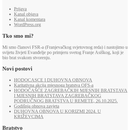
Prijava
Kanal objava
Kanal komentara
WordPress.org
Tko smo mi?
Mi smo članovi FSR-a (Franjevačkog svjetovnog reda) i nastojimo u
svijetu živjeti Evanđelje po primjeru svetog Franje Asiškog, koji je
bio brat svakom stvorenju.
Novi postovi
HODOCASCE I DUHOVNA OBNOVA
Karitativna akcija mjesnoga bratstva OFS-a
HODOČAŠĆE ZAGREBAČKIH MJESNIH BRATSTAVA
I MJESNIH BRATSTAVA ZAGREBAČKOG
PODRUČNOG BRATSTVA U REMETE, 26.10.2025.
Godišnja obnova zavjeta
DUHOVNA OBNOVA U KORIZMI 2024. U
KRIŽEVCIMA
Bratstvo