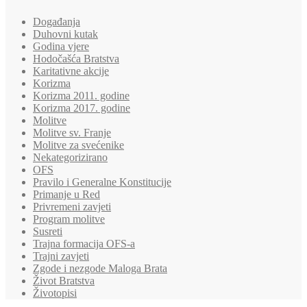
Događanja
Duhovni kutak
Godina vjere
Hodočašća Bratstva
Karitativne akcije
Korizma
Korizma 2011. godine
Korizma 2017. godine
Molitve
Molitve sv. Franje
Molitve za svećenike
Nekategorizirano
OFS
Pravilo i Generalne Konstitucije
Primanje u Red
Privremeni zavjeti
Program molitve
Susreti
Trajna formacija OFS-a
Trajni zavjeti
Zgode i nezgode Maloga Brata
Život Bratstva
Životopisi