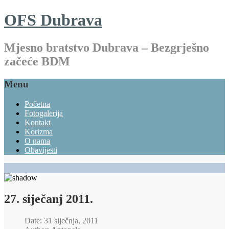
OFS Dubrava
Mjesno bratstvo Dubrava – Bezgrješno
začeće BDM
Menu
Početna
Fotogalerija
Kontakt
Korizma
O nama
Obavijesti
27. siječanj 2011.
Date: 31 siječnja, 2011