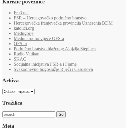
Korisne poveznice
Fra3.net
FSR – Hercegovačko područno bratstvo
Hercegovačka franjevačka provincija Uznesenja BDM
katolici.org
Međugorje
Međunarodno vijeće OFS-a
OFS.hr
Područno bratstvo blaženog Alojzija Stepinca
Radio Vatikan
SKAC
Socijalna inicijativa FSR-a i Frame
Svakodnevno bogoslužje Riječi i Časoslova
Arhiva
Arhiva
Tražilica
Go
Meta