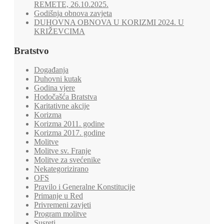
REMETE, 26.10.2025.
Godišnja obnova zavjeta
DUHOVNA OBNOVA U KORIZMI 2024. U
KRIŽEVCIMA
Bratstvo
Događanja
Duhovni kutak
Godina vjere
Hodočašća Bratstva
Karitativne akcije
Korizma
Korizma 2011. godine
Korizma 2017. godine
Molitve
Molitve sv. Franje
Molitve za svećenike
Nekategorizirano
OFS
Pravilo i Generalne Konstitucije
Primanje u Red
Privremeni zavjeti
Program molitve
Susreti