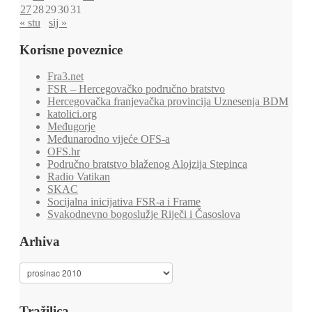
27
28
29
30
31
« stu
sij »
Korisne poveznice
Fra3.net
FSR – Hercegovačko područno bratstvo
Hercegovačka franjevačka provincija Uznesenja BDM
katolici.org
Međugorje
Međunarodno vijeće OFS-a
OFS.hr
Područno bratstvo blaženog Alojzija Stepinca
Radio Vatikan
SKAC
Socijalna inicijativa FSR-a i Frame
Svakodnevno bogoslužje Riječi i Časoslova
Arhiva
Arhiva
Tražilica