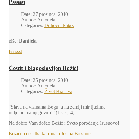
Pssssst
Date: 27 prosinca, 2010
Author: Antonela
Categories:
Duhovni kutak
piše:
Danijela
Pssssst
Čestit i blagoslovljen Božić!
Date: 25 prosinca, 2010
Author: Antonela
Categories:
Život Bratstva
“Slava na visinama Bogu, a na zemlji mir ljudima,
miljenicima njegovim!” (Lk 2,14)
Na dobro Vam došao Božić i Sveto porođenje Isusuovo!
Božićna čestitka kardinala Josipa Bozanića