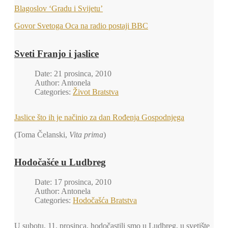
Blagoslov ‘Gradu i Svijetu’
Govor Svetoga Oca na radio postaji BBC
Sveti Franjo i jaslice
Date: 21 prosinca, 2010
Author: Antonela
Categories:
Život Bratstva
Jaslice što ih je načinio za dan Rođenja Gospodnjega
(Toma Čelanski,
Vita prima
)
Hodočašće u Ludbreg
Date: 17 prosinca, 2010
Author: Antonela
Categories:
Hodočašća Bratstva
U subotu, 11. prosinca, hodočastili smo u Ludbreg, u svetište