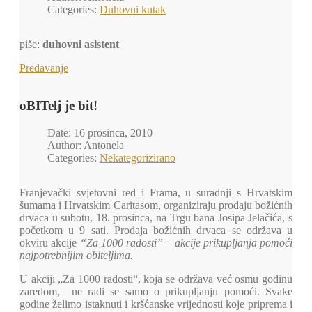
Categories:
Duhovni kutak
piše:
duhovni asistent
Predavanje
oBITelj je bit!
Date: 16 prosinca, 2010
Author: Antonela
Categories:
Nekategorizirano
Franjevački svjetovni red i Frama, u suradnji s Hrvatskim
šumama i Hrvatskim Caritasom, organiziraju prodaju božićnih
drvaca u subotu, 18. prosinca, na Trgu bana Josipa Jelačića, s
početkom u 9 sati. Prodaja božićnih drvaca se održava u
okviru akcije
“Za 1000 radosti” – akcije prikupljanja pomoći
najpotrebnijim obiteljima.
U akciji „Za 1000 radosti“, koja se održava već osmu godinu
zaredom, ne radi se samo o prikupljanju pomoći. Svake
godine želimo istaknuti i kršćanske vrijednosti koje priprema i