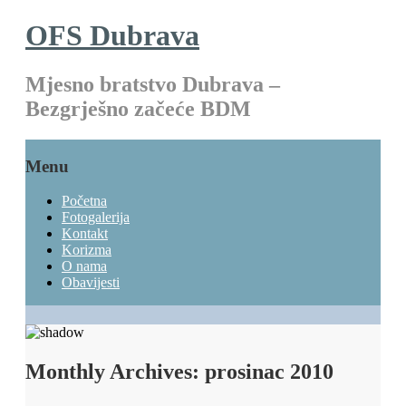
OFS Dubrava
Mjesno bratstvo Dubrava –
Bezgrješno začeće BDM
Menu
Početna
Fotogalerija
Kontakt
Korizma
O nama
Obavijesti
Monthly Archives:
prosinac 2010