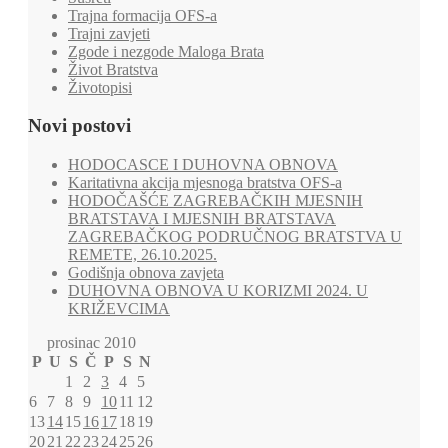
Trajna formacija OFS-a
Trajni zavjeti
Zgode i nezgode Maloga Brata
Život Bratstva
Životopisi
Novi postovi
HODOCASCE I DUHOVNA OBNOVA
Karitativna akcija mjesnoga bratstva OFS-a
HODOČAŠĆE ZAGREBAČKIH MJESNIH
BRATSTAVA I MJESNIH BRATSTAVA
ZAGREBAČKOG PODRUČNOG BRATSTVA U
REMETE, 26.10.2025.
Godišnja obnova zavjeta
DUHOVNA OBNOVA U KORIZMI 2024. U
KRIŽEVCIMA
prosinac 2010
P
U
S
Č
P
S
N
1
2
3
4
5
6
7
8
9
10
11
12
13
14
15
16
17
18
19
20
21
22
23
24
25
26