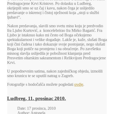
Predragocjene Krvi Kristove. Po dolasku u Ludbreg,
okrijepili smo se uz čaj i kavu, nakon čega je uslijedilo
predavanje o iskrenoj i čistoj nježnosti koja „stoji u službi
ljubavi“.
Nakon predavanja, slavili smo svetu misu koju je predvodio
fra Ljubo Kurtović, a koncelebrirao fra Mirko Bagarić. Fra
Ljubo je istaknuo kako mi često od Boga očekujemo
spektakularnost i velike događaje. Lakše je, kaže, slušati Boga
koji čini čudesa i tako dokazuje svoje postojanje, nego slušati
Boga koji potiče na promjenu i na obraćenje. Po završetku
misnog slavlja uslijedila je pobožnost klanjanja pred
Presvetim oltarskim sakramentom i Relikvijom Predragocjene
Krvi.
U popodnevnim satima, nakon zajedničkog objeda, izmolili
smo krunicu te se uputili natrag u Zagreb.
Fotografije s hodočašća možete pogledati
ovdje
.
Ludbreg, 11. prosinac 2010.
Date: 17 prosinca, 2010
Author: Antonela