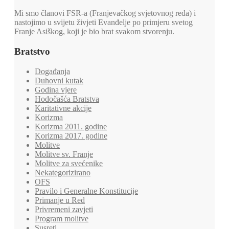
Mi smo članovi FSR-a (Franjevačkog svjetovnog reda) i
nastojimo u svijetu živjeti Evanđelje po primjeru svetog
Franje Asiškog, koji je bio brat svakom stvorenju.
Bratstvo
Događanja
Duhovni kutak
Godina vjere
Hodočašća Bratstva
Karitativne akcije
Korizma
Korizma 2011. godine
Korizma 2017. godine
Molitve
Molitve sv. Franje
Molitve za svećenike
Nekategorizirano
OFS
Pravilo i Generalne Konstitucije
Primanje u Red
Privremeni zavjeti
Program molitve
Susreti