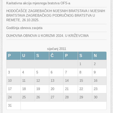
Karitativna akcija mjesnoga bratstva OFS-a
HODOČAŠĆE ZAGREBAČKIH MJESNIH BRATSTAVA I MJESNIH
BRATSTAVA ZAGREBAČKOG PODRUČNOG BRATSTVA U
REMETE, 26.10.2025.
Godišnja obnova zavjeta
DUHOVNA OBNOVA U KORIZMI 2024. U KRIŽEVCIMA
siječanj 2011
P
U
S
Č
P
S
N
1
2
3
4
5
6
7
8
9
10
11
12
13
14
15
16
17
18
19
20
21
22
23
24
25
26
27
28
29
30
31