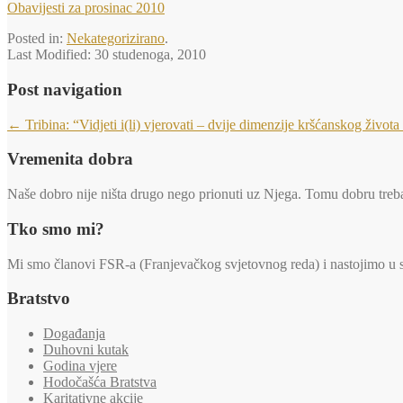
Obavijesti za prosinac 2010
Posted in:
Nekategorizirano
.
Last Modified:
30 studenoga, 2010
Post navigation
←
Tribina: “Vidjeti i(li) vjerovati – dvije dimenzije kršćanskog života
Vremenita dobra
Naše dobro nije ništa drugo nego prionuti uz Njega. Tomu dobru trebaj
Tko smo mi?
Mi smo članovi FSR-a (Franjevačkog svjetovnog reda) i nastojimo u svi
Bratstvo
Događanja
Duhovni kutak
Godina vjere
Hodočašća Bratstva
Karitativne akcije