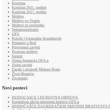
Korizma
Korizma 2011. godine
Korizma 2017. godine
Molitve
Molitve sv. Franje
Molitve za svećenike
Nekategorizirano
OFS
Pravilo i Generalne Konstitucije
Primanje u Red
Privremeni zavjeti
Program molitve
Susreti
Trajna formacija OFS-a
Trajni zavjeti
Zgode i nezgode Maloga Brata
Život Bratstva
Životopisi
Novi postovi
HODOCASCE I DUHOVNA OBNOVA
Karitativna akcija mjesnoga bratstva OFS-a
HODOČAŠĆE ZAGREBAČKIH MJESNIH BRATSTAVA I 