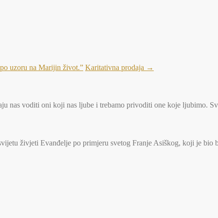
 po uzoru na Marijin život.”
Karitativna prodaja
→
u nas voditi oni koji nas ljube i trebamo privoditi one koje ljubimo. S
jetu živjeti Evanđelje po primjeru svetog Franje Asiškog, koji je bio 