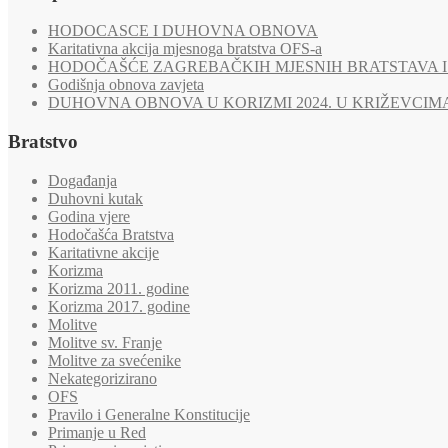
HODOCASCE I DUHOVNA OBNOVA
Karitativna akcija mjesnoga bratstva OFS-a
HODOČAŠĆE ZAGREBAČKIH MJESNIH BRATSTAVA I 
Godišnja obnova zavjeta
DUHOVNA OBNOVA U KORIZMI 2024. U KRIŽEVCIM
Bratstvo
Događanja
Duhovni kutak
Godina vjere
Hodočašća Bratstva
Karitativne akcije
Korizma
Korizma 2011. godine
Korizma 2017. godine
Molitve
Molitve sv. Franje
Molitve za svećenike
Nekategorizirano
OFS
Pravilo i Generalne Konstitucije
Primanje u Red