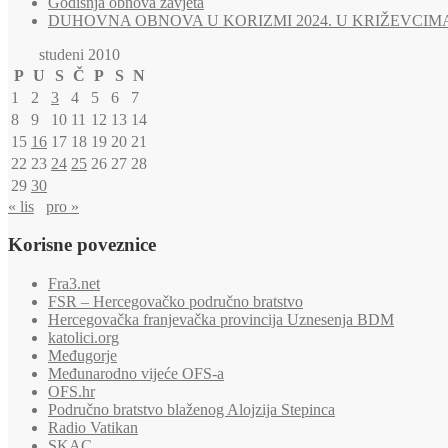
Godišnja obnova zavjeta
DUHOVNA OBNOVA U KORIZMI 2024. U KRIŽEVCIM
studeni 2010
P
U
S
Č
P
S
N
1
2
3
4
5
6
7
8
9
10
11
12
13
14
15
16
17
18
19
20
21
22
23
24
25
26
27
28
29
30
« lis
pro »
Korisne poveznice
Fra3.net
FSR – Hercegovačko područno bratstvo
Hercegovačka franjevačka provincija Uznesenja BDM
katolici.org
Međugorje
Međunarodno vijeće OFS-a
OFS.hr
Područno bratstvo blaženog Alojzija Stepinca
Radio Vatikan
SKAC