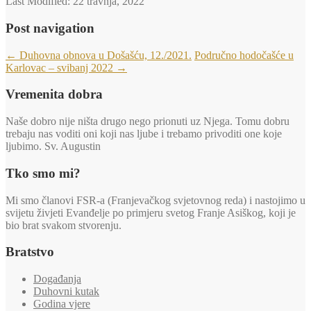
Last Modified:
22 travnja, 2022
Post navigation
←
Duhovna obnova u Došašću, 12./2021.
Područno hodočašće u
Karlovac – svibanj 2022
→
Vremenita dobra
Naše dobro nije ništa drugo nego prionuti uz Njega. Tomu dobru
trebaju nas voditi oni koji nas ljube i trebamo privoditi one koje
ljubimo. Sv. Augustin
Tko smo mi?
Mi smo članovi FSR-a (Franjevačkog svjetovnog reda) i nastojimo u
svijetu živjeti Evanđelje po primjeru svetog Franje Asiškog, koji je
bio brat svakom stvorenju.
Bratstvo
Događanja
Duhovni kutak
Godina vjere