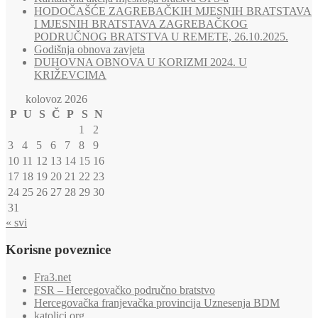
HODOČAŠĆE ZAGREBAČKIH MJESNIH BRATSTAVA
I MJESNIH BRATSTAVA ZAGREBAČKOG
PODRUČNOG BRATSTVA U REMETE, 26.10.2025.
Godišnja obnova zavjeta
DUHOVNA OBNOVA U KORIZMI 2024. U
KRIŽEVCIMA
kolovoz 2026
P
U
S
Č
P
S
N
1
2
3
4
5
6
7
8
9
10
11
12
13
14
15
16
17
18
19
20
21
22
23
24
25
26
27
28
29
30
31
« svi
Korisne poveznice
Fra3.net
FSR – Hercegovačko područno bratstvo
Hercegovačka franjevačka provincija Uznesenja BDM
katolici.org