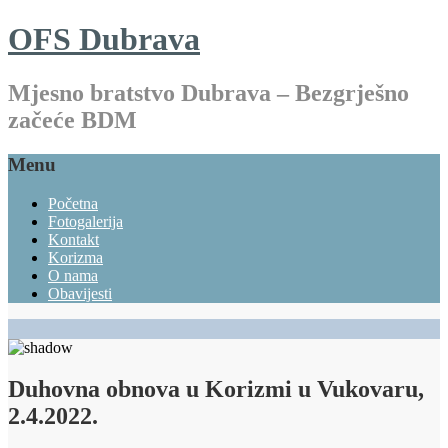
OFS Dubrava
Mjesno bratstvo Dubrava – Bezgrješno
začeće BDM
Menu
Početna
Fotogalerija
Kontakt
Korizma
O nama
Obavijesti
Duhovna obnova u Korizmi u Vukovaru,
2.4.2022.