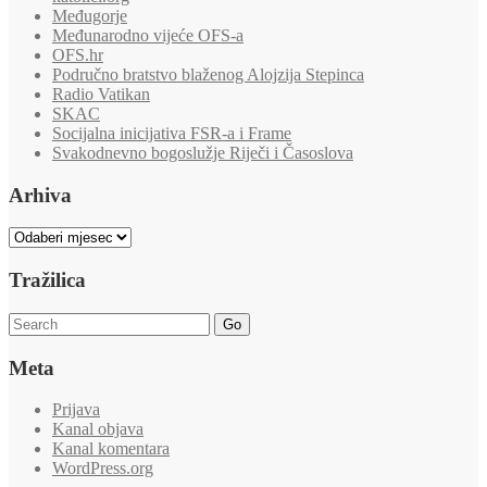
Međugorje
Međunarodno vijeće OFS-a
OFS.hr
Područno bratstvo blaženog Alojzija Stepinca
Radio Vatikan
SKAC
Socijalna inicijativa FSR-a i Frame
Svakodnevno bogoslužje Riječi i Časoslova
Arhiva
Arhiva
Tražilica
Go
Meta
Prijava
Kanal objava
Kanal komentara
WordPress.org