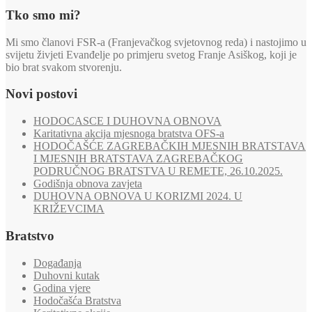
Tko smo mi?
Mi smo članovi FSR-a (Franjevačkog svjetovnog reda) i nastojimo u
svijetu živjeti Evanđelje po primjeru svetog Franje Asiškog, koji je
bio brat svakom stvorenju.
Novi postovi
HODOCASCE I DUHOVNA OBNOVA
Karitativna akcija mjesnoga bratstva OFS-a
HODOČAŠĆE ZAGREBAČKIH MJESNIH BRATSTAVA
I MJESNIH BRATSTAVA ZAGREBAČKOG
PODRUČNOG BRATSTVA U REMETE, 26.10.2025.
Godišnja obnova zavjeta
DUHOVNA OBNOVA U KORIZMI 2024. U
KRIŽEVCIMA
Bratstvo
Događanja
Duhovni kutak
Godina vjere
Hodočašća Bratstva