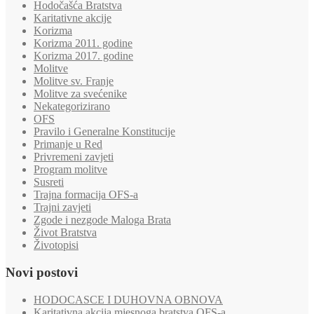
Hodočašća Bratstva
Karitativne akcije
Korizma
Korizma 2011. godine
Korizma 2017. godine
Molitve
Molitve sv. Franje
Molitve za svećenike
Nekategorizirano
OFS
Pravilo i Generalne Konstitucije
Primanje u Red
Privremeni zavjeti
Program molitve
Susreti
Trajna formacija OFS-a
Trajni zavjeti
Zgode i nezgode Maloga Brata
Život Bratstva
Životopisi
Novi postovi
HODOCASCE I DUHOVNA OBNOVA
Karitativna akcija mjesnoga bratstva OFS-a