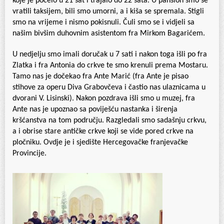
koje je počelo u 21 sat i trajalo do 22 sata. U pansion smo se
vratili taksijem, bili smo umorni, a i kiša se spremala. Stigli
smo na vrijeme i nismo pokisnuli. Čuli smo se i vidjeli sa
našim bivšim duhovnim asistentom fra Mirkom Bagarićem.
U nedjelju smo imali doručak u 7 sati i nakon toga išli po fra
Zlatka i fra Antonia do crkve te smo krenuli prema Mostaru.
Tamo nas je dočekao fra Ante Marić (fra Ante je pisao
stihove za operu Diva Grabovčeva i častio nas ulaznicama u
dvorani V. Lisinski). Nakon pozdrava išli smo u muzej, fra
Ante nas je upoznao sa poviješću nastanka i širenja
kršćanstva na tom području. Razgledali smo sadašnju crkvu,
a i obrise stare antičke crkve koji se vide pored crkve na
pločniku. Ovdje je i sjedište Hercegovačke franjevačke
Provincije.