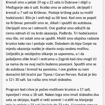
Krenuli smo u petak 19-og u 22 sata iz Dubrave i stigli u
Međugorje oko 6 sati. Kratko smo se odmorili, okrijepili i
krenuli u 7 sati na Križevac. Postaje križnog puta su molili
hodočasnici. Bilo je i onih koji su išli bosi. Kad smo se popeli
na Križevac pomolili smo se, slikali i spustili do autobusa.
Okrijepili smo se i odmorili. Ove godine smo odlučili da
ćemo odmah ići na brdo ukazanja, Podbrdo. Tri hodočasnice
nisu išle, mi ostali smo se uputili. Molili smo otajstva radosne
krunice kako nas i postaje vode. Dolaskom do kipa Gospe na
mjestu ukazanja svatko je obavio svoju osobnu molitvu.
Uslijedilo je neizbježno slikanje za uspomenu, a i da
pošaljemo slike braći i sestrama u Zagreb kad nisu mogli ići
sa nama da na ovaj način budemo povezani. Spustili smo se
do autobusa i krenuli ka pansionu. I ove godine su nam
domaćini bili bračni par Tijana i Goran Pervan. Ručak je bio
u 13 i 30 sati. Iza ručka smo imali slobodno.
Program kod crkve je počeo molitvom krunice u 17 sati,
ispovijed i misa u 18 sati. Nakon toga smo imali slobodno dva
sata za okrjepu, kupiti si neki suvenir i vratiti na klanjanje