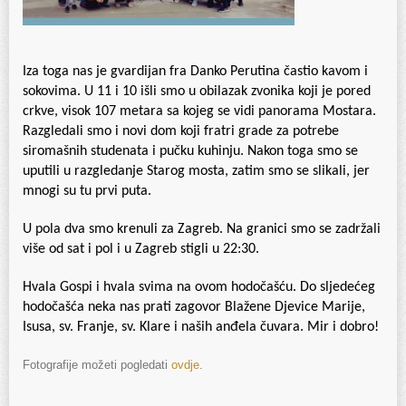
Iza toga nas je gvardijan fra Danko Perutina častio kavom i
sokovima. U 11 i 10 išli smo u obilazak zvonika koji je pored
crkve, visok 107 metara sa kojeg se vidi panorama Mostara.
Razgledali smo i novi dom koji fratri grade za potrebe
siromašnih studenata i pučku kuhinju. Nakon toga smo se
uputili u razgledanje Starog mosta, zatim smo se slikali, jer
mnogi su tu prvi puta.
U pola dva smo krenuli za Zagreb. Na granici smo se zadržali
više od sat i pol i u Zagreb stigli u 22:30.
Hvala Gospi i hvala svima na ovom hodočašću. Do sljedećeg
hodočašća neka nas prati zagovor Blažene Djevice Marije,
Isusa, sv. Franje, sv. Klare i naših anđela čuvara. Mir i dobro!
Fotografije možeti pogledati
ovdje
.