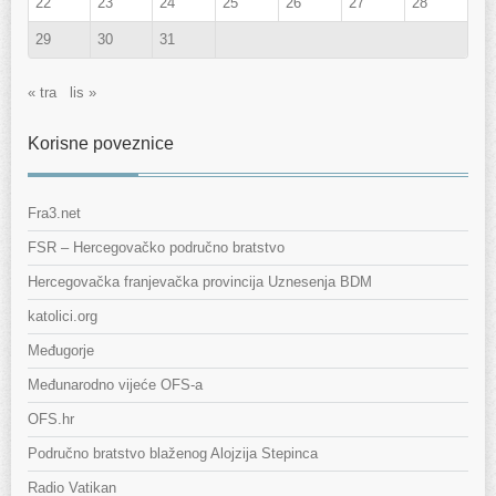
22
23
24
25
26
27
28
29
30
31
« tra
lis »
Korisne poveznice
Fra3.net
FSR – Hercegovačko područno bratstvo
Hercegovačka franjevačka provincija Uznesenja BDM
katolici.org
Međugorje
Međunarodno vijeće OFS-a
OFS.hr
Područno bratstvo blaženog Alojzija Stepinca
Radio Vatikan