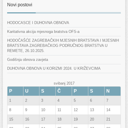
Novi postovi
HODOCASCE I DUHOVNA OBNOVA
Karitativna akcija mjesnoga bratstva OFS-a
HODOČAŠĆE ZAGREBAČKIH MJESNIH BRATSTAVA I MJESNIH
BRATSTAVA ZAGREBAČKOG PODRUČNOG BRATSTVA U
REMETE, 26.10.2025.
Godišnja obnova zavjeta
DUHOVNA OBNOVA U KORIZMI 2024. U KRIŽEVCIMA
svibanj 2017
P
U
S
Č
P
S
N
1
2
3
4
5
6
7
8
9
10
11
12
13
14
15
16
17
18
19
20
21