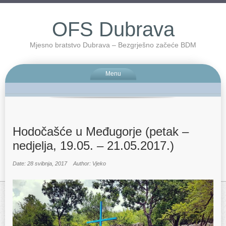
OFS Dubrava
Mjesno bratstvo Dubrava – Bezgrješno začeće BDM
Menu
Hodočašće u Međugorje (petak –
nedjelja, 19.05. – 21.05.2017.)
Date: 28 svibnja, 2017
Author: Vjeko