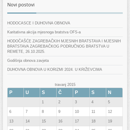
Novi postovi
HODOCASCE I DUHOVNA OBNOVA
Karitativna akcija mjesnoga bratstva OFS-a
HODOČAŠĆE ZAGREBAČKIH MJESNIH BRATSTAVA I MJESNIH
BRATSTAVA ZAGREBAČKOG PODRUČNOG BRATSTVA U
REMETE, 26.10.2025.
Godišnja obnova zavjeta
DUHOVNA OBNOVA U KORIZMI 2024. U KRIŽEVCIMA
travanj 2015
P
U
S
Č
P
S
N
1
2
3
4
5
6
7
8
9
10
11
12
13
14
15
16
17
18
19