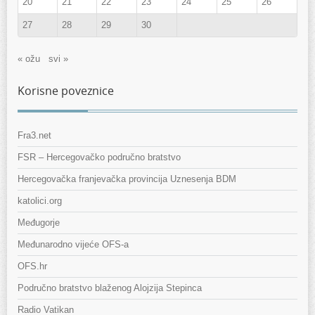
20
21
22
23
24
25
26
27
28
29
30
« ožu
svi »
Korisne poveznice
Fra3.net
FSR – Hercegovačko područno bratstvo
Hercegovačka franjevačka provincija Uznesenja BDM
katolici.org
Međugorje
Međunarodno vijeće OFS-a
OFS.hr
Područno bratstvo blaženog Alojzija Stepinca
Radio Vatikan