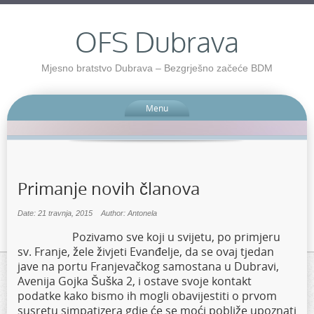
OFS Dubrava
Mjesno bratstvo Dubrava – Bezgrješno začeće BDM
Menu
Primanje novih članova
Date: 21 travnja, 2015
Author: Antonela
Pozivamo sve koji u svijetu, po primjeru
sv. Franje, žele živjeti Evanđelje, da se ovaj tjedan
jave na portu Franjevačkog samostana u Dubravi,
Avenija Gojka Šuška 2, i ostave svoje kontakt
podatke kako bismo ih mogli obavijestiti o prvom
susretu simpatizera gdje će se moći pobliže upoznati