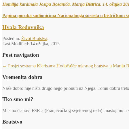
Homilija kardinala Josipa Bozanića, Marija Bistrica, 14. ožujka 20
Papina poruka sudionicima Nacionalnoga susreta u bistričkom sv
Hvala Redovnika
Posted in:
Život Bratstva
.
Last Modified:
14 ožujka, 2015
Post navigation
←
Posjet sestrama Klarisama
Hodočašće mjesnog bratstva u Mariju B
Vremenita dobra
Naše dobro nije ništa drugo nego prionuti uz Njega. Tomu dobru trebaj
Tko smo mi?
Mi smo članovi FSR-a (Franjevačkog svjetovnog reda) i nastojimo u svi
Bratstvo