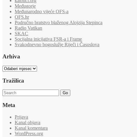
katolici.org
Međugorje
Međunarodno vijeće OFS-a
OFS.hr
Područno bratstvo blaženog Alojzija Stepinca
Radio Vatikan
SKAC
Socijalna inicijativa FSR-a i Frame
Svakodnevno bogoslužje Riječi i Časoslova
Arhiva
Arhiva
Tražilica
Go
Meta
Prijava
Kanal objava
Kanal komentara
WordPress.org