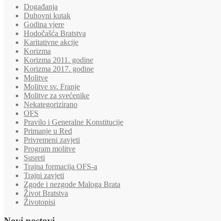
Događanja
Duhovni kutak
Godina vjere
Hodočašća Bratstva
Karitativne akcije
Korizma
Korizma 2011. godine
Korizma 2017. godine
Molitve
Molitve sv. Franje
Molitve za svećenike
Nekategorizirano
OFS
Pravilo i Generalne Konstitucije
Primanje u Red
Privremeni zavjeti
Program molitve
Susreti
Trajna formacija OFS-a
Trajni zavjeti
Zgode i nezgode Maloga Brata
Život Bratstva
Životopisi
Novi postovi