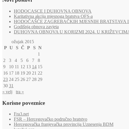
HODOCASCE I DUHOVNA OBNOVA
Karitativna akcija mjesnoga bratstva OFS-a
HODOČAŠĆE ZAGREBAČKIH MJESNIH BRATSTAVA I 
Godišnja obnova zavjeta
DUHOVNA OBNOVA U KORIZMI 2024. U KRIŽEVCIM
ožujak 2015
P
U
S
Č
P
S
N
1
2
3
4
5
6
7
8
9
10
11
12
13
14
15
16
17
18
19
20
21
22
23
24
25
26
27
28
29
30
31
« velj
tra »
Korisne poveznice
Fra3.net
FSR – Hercegovačko područno bratstvo
Hercegovačka franjevačka provincija Uznesenja BDM