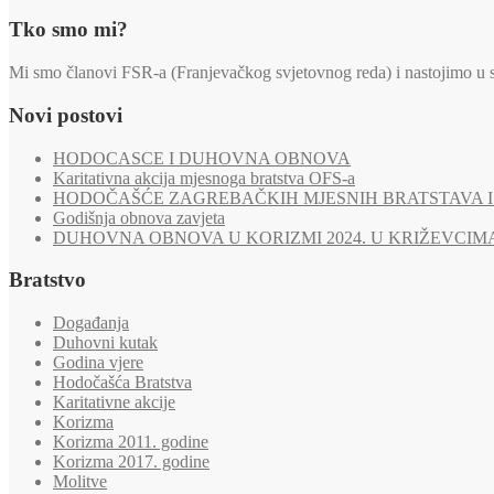
Tko smo mi?
Mi smo članovi FSR-a (Franjevačkog svjetovnog reda) i nastojimo u svi
Novi postovi
HODOCASCE I DUHOVNA OBNOVA
Karitativna akcija mjesnoga bratstva OFS-a
HODOČAŠĆE ZAGREBAČKIH MJESNIH BRATSTAVA I 
Godišnja obnova zavjeta
DUHOVNA OBNOVA U KORIZMI 2024. U KRIŽEVCIM
Bratstvo
Događanja
Duhovni kutak
Godina vjere
Hodočašća Bratstva
Karitativne akcije
Korizma
Korizma 2011. godine
Korizma 2017. godine
Molitve