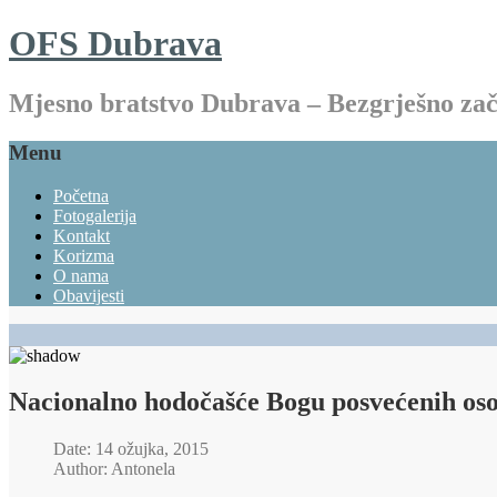
OFS Dubrava
Mjesno bratstvo Dubrava – Bezgrješno z
Menu
Početna
Fotogalerija
Kontakt
Korizma
O nama
Obavijesti
Nacionalno hodočašće Bogu posvećenih oso
Date: 14 ožujka, 2015
Author: Antonela