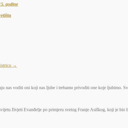
15. godine
etištu
istricu
→
u nas voditi oni koji nas ljube i trebamo privoditi one koje ljubimo. S
jetu živjeti Evanđelje po primjeru svetog Franje Asiškog, koji je bio 