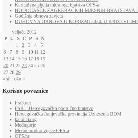
Karitativna akcija mjesnoga bratstva OFS-a
HODOČAŠĆE ZAGREBAČKIH MJESNIH BRATSTAVA I 
Godišnja obnova zavjeta
DUHOVNA OBNOVA U KORIZMI 2024. U KRIŽEVCIM
veljača 2012
P
U
S
Č
P
S
N
1
2
3
4
5
6
7
8
9
10
11
12
13
14
15
16
17
18
19
20
21
22
23
24
25
26
27
28
29
« sij
ožu »
Korisne poveznice
Fra3.net
FSR – Hercegovačko područno bratstvo
Hercegovačka franjevačka provincija Uznesenja BDM
katolici.org
Međugorje
Međunarodno vijeće OFS-a
OFS.hr