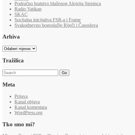
Područno bratstvo blaženog Alojzija Stepinca
Radio Vatikan
SKAC
Socijalna inicijativa FSR-a i Frame
Svakodnevno bogoslužje Riječi i Časoslova
Arhiva
Arhiva
Tražilica
Go
Meta
Prijava
Kanal objava
Kanal komentara
WordPress.org
Tko smo mi?