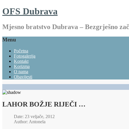
OFS Dubrava
Mjesno bratstvo Dubrava – Bezgrješno z
Menu
Početna
Fotogalerija
Kontakt
Korizma
O nama
Obavijesti
LAHOR BOŽJE RIJEČI …
Date: 23 veljače, 2012
Author: Antonela