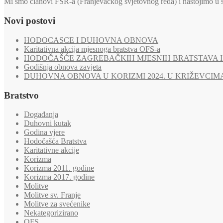
Mi smo članovi FSR-a (Franjevačkog svjetovnog reda) i nastojimo u svi
Novi postovi
HODOCASCE I DUHOVNA OBNOVA
Karitativna akcija mjesnoga bratstva OFS-a
HODOČAŠĆE ZAGREBAČKIH MJESNIH BRATSTAVA I 
Godišnja obnova zavjeta
DUHOVNA OBNOVA U KORIZMI 2024. U KRIŽEVCIM
Bratstvo
Događanja
Duhovni kutak
Godina vjere
Hodočašća Bratstva
Karitativne akcije
Korizma
Korizma 2011. godine
Korizma 2017. godine
Molitve
Molitve sv. Franje
Molitve za svećenike
Nekategorizirano
OFS