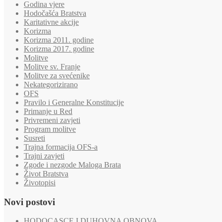
Godina vjere
Hodočašća Bratstva
Karitativne akcije
Korizma
Korizma 2011. godine
Korizma 2017. godine
Molitve
Molitve sv. Franje
Molitve za svećenike
Nekategorizirano
OFS
Pravilo i Generalne Konstitucije
Primanje u Red
Privremeni zavjeti
Program molitve
Susreti
Trajna formacija OFS-a
Trajni zavjeti
Zgode i nezgode Maloga Brata
Život Bratstva
Životopisi
Novi postovi
HODOCASCE I DUHOVNA OBNOVA