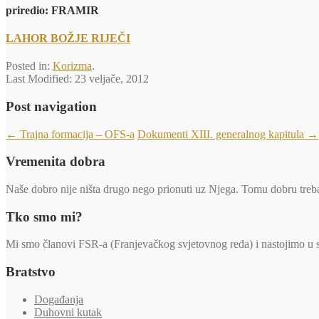
priredio:
FRAMIR
LAHOR BOŽJE RIJEČI
Posted in:
Korizma
.
Last Modified:
23 veljače, 2012
Post navigation
←
Trajna formacija – OFS-a
Dokumenti XIII. generalnog kapitula
→
Vremenita dobra
Naše dobro nije ništa drugo nego prionuti uz Njega. Tomu dobru trebaj
Tko smo mi?
Mi smo članovi FSR-a (Franjevačkog svjetovnog reda) i nastojimo u svi
Bratstvo
Događanja
Duhovni kutak