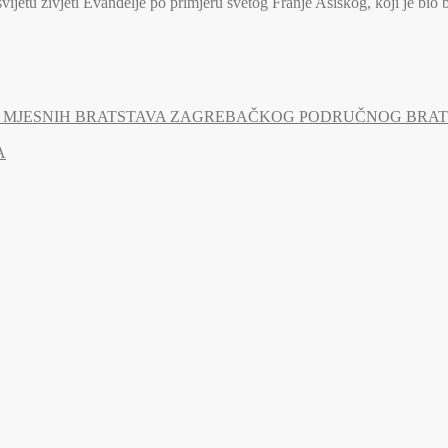
jetu živjeti Evanđelje po primjeru svetog Franje Asiškog, koji je bio 
MJESNIH BRATSTAVA ZAGREBAČKOG PODRUČNOG BRATSTV
A